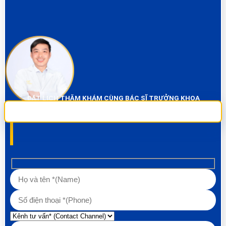
ĐẶT LỊCH THĂM KHÁM CÙNG BÁC SĨ TRƯỞNG KHOA
Sai Gon City Dental đảm bảo dịch vụ chụp phim và thăm khám miễn phí
100% Liên hệ ngay để được tư vấn các về vấn đề răng!