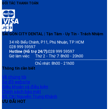
ĐỐI TÁC THANH TOÁN
SAI GON CITY DENTAL | Tận Tâm - Uy Tín - Trách Nhiệm
34 Hồ Biểu Chánh, P.11, Phú Nhuận, TP. HCM
028 999 59597
Hotline (Hỗ trợ 24/7):
028 999 59597
Giờ làm việc:
Thứ 2 - Thứ 7: 8h00 - 20h00
Chủ nhật: 8h00 - 21h00
Thông tin cần biết
Về chúng tôi
Sơ đồ website
Điều khoản và điều kiện
Chính sách bảo mật
BS. CKI Nguyễn Trung Khánh
ƯU ĐÃI HOT