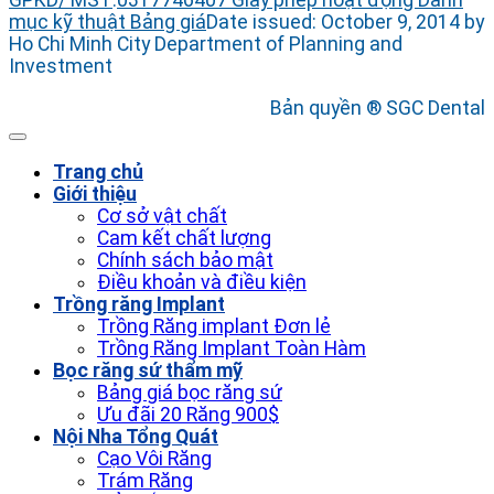
GPKD/ MST
:
0317746407
Giấy phép hoạt động
Danh
mục kỹ thuật
Bảng giá
Date issued: October 9, 2014 by
Ho Chi Minh City Department of Planning and
Investment
Bản quyền ® SGC Dental
Trang chủ
Giới thiệu
Cơ sở vật chất
Cam kết chất lượng
Chính sách bảo mật
Điều khoản và điều kiện
Trồng răng Implant
Trồng Răng implant Đơn lẻ
Trồng Răng Implant Toàn Hàm
Bọc răng sứ thẩm mỹ
Bảng giá bọc răng sứ
Ưu đãi 20 Răng 900$
Nội Nha Tổng Quát
Cạo Vôi Răng
Trám Răng