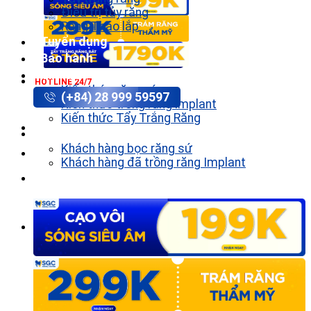
Điều trị tủy răng
Răng Tháo lắp
Tuyển dụng
Bảo hành
Tin tức
HOTLINE 24/7
Kiến thức răng sứ
(+84) 28 999 59597
Kiến thức trồng răng implant
Kiến thức Tẩy Trắng Răng
Khách hàng
Khách hàng bọc răng sứ
Khách hàng đã trồng răng Implant
Liên hệ