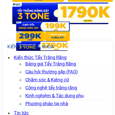
KIẾN THỨC NHA KHOA
Kiến thức Tẩy Trắng Răng
Bảng giá Tẩy Trắng Răng
Câu hỏi thường gặp (FAQ)
Chăm sóc & Kiêng cữ
Công nghệ tẩy trắng răng
Kinh nghiệm & Tác dụng phụ
Phương pháp tại nhà
Tin tức