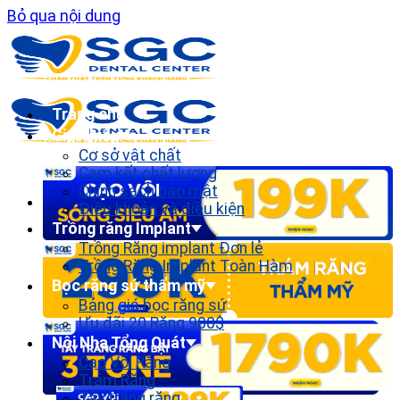
Bỏ qua nội dung
Trang chủ
Giới thiệu
Cơ sở vật chất
Cam kết chất lượng
Chính sách bảo mật
Điều khoản và điều kiện
Trồng răng Implant
Trồng Răng implant Đơn lẻ
Trồng Răng Implant Toàn Hàm
Bọc răng sứ thẩm mỹ
Bảng giá bọc răng sứ
Ưu đãi 20 Răng 900$
Nội Nha Tổng Quát
Cạo Vôi Răng
Trám Răng
Tẩy trắng răng