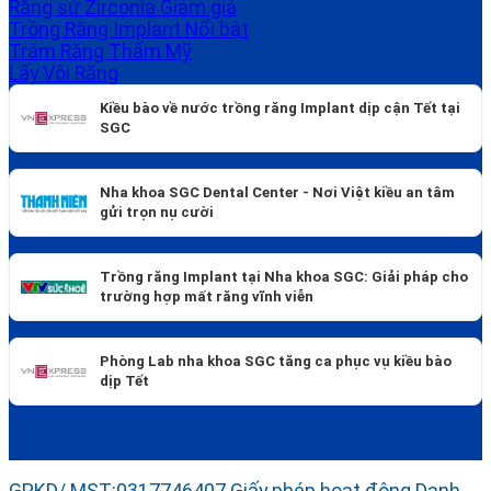
Răng sứ Zirconia
Trồng Răng Implant
Trám Răng Thẩm Mỹ
Lấy Vôi Răng
Kiều bào về nước trồng răng Implant dịp cận Tết tại
SGC
Nha khoa SGC Dental Center - Nơi Việt kiều an tâm
gửi trọn nụ cười
Trồng răng Implant tại Nha khoa SGC: Giải pháp cho
trường hợp mất răng vĩnh viễn
Phòng Lab nha khoa SGC tăng ca phục vụ kiều bào
dịp Tết