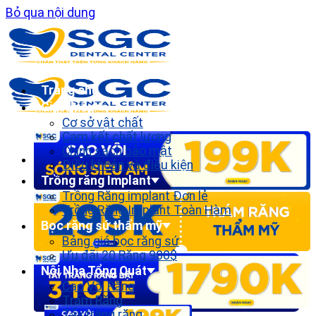
Bỏ qua nội dung
Trang chủ
Giới thiệu
Cơ sở vật chất
Cam kết chất lượng
Chính sách bảo mật
Điều khoản và điều kiện
Trồng răng Implant
Trồng Răng implant Đơn lẻ
Trồng Răng Implant Toàn Hàm
Bọc răng sứ thẩm mỹ
Bảng giá bọc răng sứ
Ưu đãi 20 Răng 900$
Nội Nha Tổng Quát
Cạo Vôi Răng
Trám Răng
Tẩy trắng răng