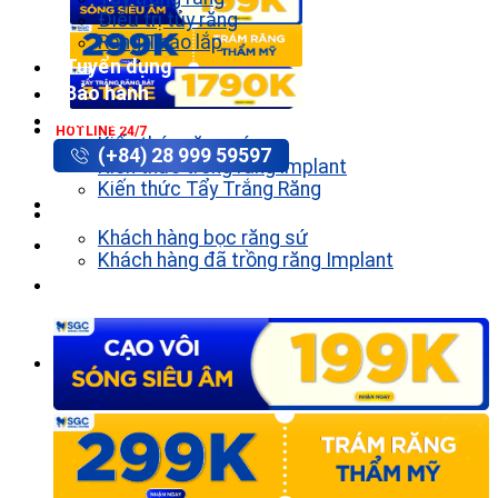
Điều trị tủy răng
Răng Tháo lắp
Tuyển dụng
Bảo hành
Tin tức
HOTLINE 24/7
Kiến thức răng sứ
(+84) 28 999 59597
Kiến thức trồng răng implant
Kiến thức Tẩy Trắng Răng
Khách hàng
Khách hàng bọc răng sứ
Khách hàng đã trồng răng Implant
Liên hệ