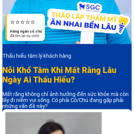
⭐️⭐️⭐️⭐️⭐️
Hàng ngàn cô chú
đã tìm lại nụ cười
Thấu hiểu tâm lý khách hàng
Nỗi Khổ Tâm Khi Mất Răng Lâu
Ngày Ai Thấu Hiểu?
Mất răng không chỉ ảnh hưởng đến sức khỏe mà còn
lấy đi niềm vui sống. Có phải Cô/Chú đang gặp phải
những vấn đề này?