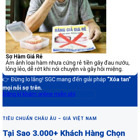
Sợ Hàm Giá Rẻ
Ám ảnh loại hàm nhựa cứng rẻ tiền gây đau nướu,
lỏng lẻo, dễ rớt khi nói chuyện và gây hôi miệng.
👉 Đừng lo lắng! SGC mang đến giải pháp
“Xóa tan”
mọi nỗi sợ trên.
Đăng kí khám online miễn phí
TIÊU CHUẨN CHÂU ÂU – GIÁ VIỆT NAM
Tại Sao 3.000+ Khách Hàng Chọn