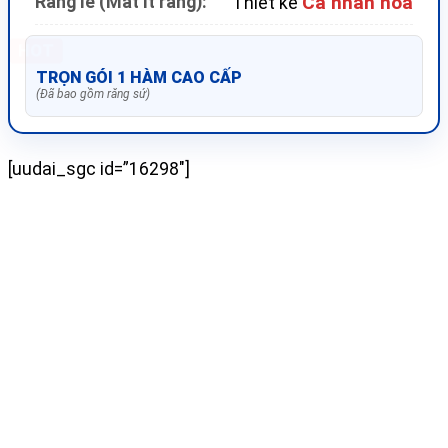
Cá nhân hóa
Răng lẻ (Mất ít răng):
Thiết kế
HOT
TRỌN GÓI 1 HÀM CAO CẤP
(Đã bao gồm răng sứ)
[uudai_sgc id=”16298″]