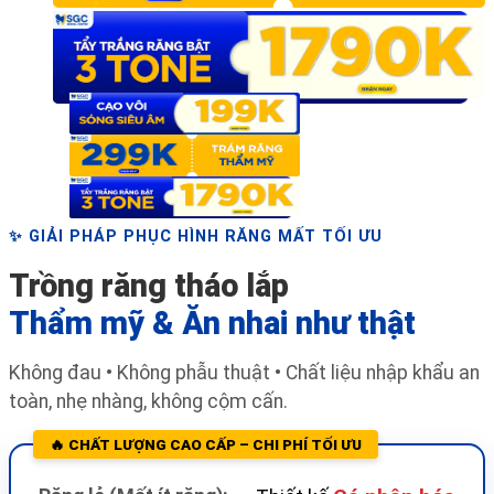
✨ GIẢI PHÁP PHỤC HÌNH RĂNG MẤT TỐI ƯU
Trồng răng tháo lắp
Thẩm mỹ & Ăn nhai như thật
Không đau • Không phẫu thuật • Chất liệu nhập khẩu an
toàn, nhẹ nhàng, không cộm cấn.
🔥 CHẤT LƯỢNG CAO CẤP – CHI PHÍ TỐI ƯU