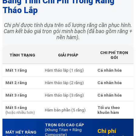
Bảng Tính Chi Phí Trồng Răng
Tháo Lắp
Chi phí được tính dựa trên số lượng răng cần phục hình.
Cam kết báo giá trọn gói minh bạch (đã bao gồm răng +
nền hàm).
CHI PHÍ TRỌN
TÌNH TRẠNG
GIẢI PHÁP
GÓI
Mất 1 răng
Hàm tháo lắp (1 răng)
Cá nhân hóa
Mất 2 răng
Hàm tháo lắp (2 răng)
Cá nhân hóa
Mất 3 răng
Hàm tháo lắp (3 răng)
Cá nhân hóa
Mất 5 răng
Tối ưu theo
Hàm bán phần (5 răng)
khuôn hàm
(hoặc nhiều hơn)
TRỌN GÓI CAO CẤP
(Khung Titan + Răng
Chi phí
MẤT HẾT RĂNG
Composite)