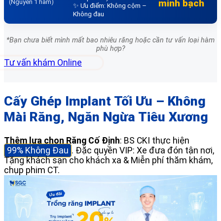
minh bạch
(Nguyên 1 hàm)
✨ Ưu điểm: Không cộm –
Không đau
*Bạn chưa biết mình mất bao nhiêu răng hoặc cần tư vấn loại hàm
phù hợp?
Tư vấn khám Online
Cấy Ghép Implant Tối Ưu – Không
Mài Răng, Ngăn Ngừa Tiêu Xương
Thêm lựa chọn Răng Cố Định
: BS CKI thực hiện
99% Không Đau
. Đặc quyền VIP: Xe đưa đón tận nơi,
Tặng khách sạn cho khách xa & Miễn phí thăm khám,
chụp phim CT.