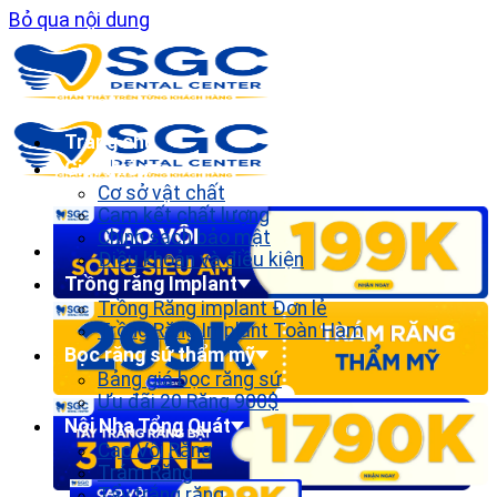
Bỏ qua nội dung
Trang chủ
Giới thiệu
Cơ sở vật chất
Cam kết chất lượng
Chính sách bảo mật
Điều khoản và điều kiện
Trồng răng Implant
Trồng Răng implant Đơn lẻ
Trồng Răng Implant Toàn Hàm
Bọc răng sứ thẩm mỹ
Bảng giá bọc răng sứ
Ưu đãi 20 Răng 900$
Nội Nha Tổng Quát
Cạo Vôi Răng
Trám Răng
Tẩy trắng răng