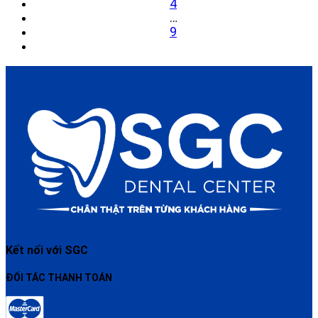
4
…
9
Kết nối với SGC
ĐỐI TÁC THANH TOÁN