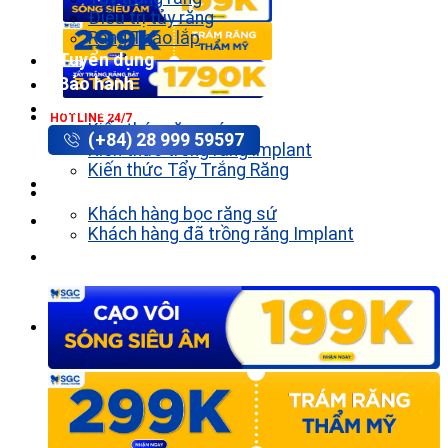
Điều trị tủy răng
Răng Tháo lắp
Tuyển dụng
Bảo hành
Tin tức
HOTLINE 24/7
Kiến thức răng sứ
(+84) 28 999 59597
Kiến thức trồng răng implant
Kiến thức Tẩy Trắng Răng
Khách hàng
Khách hàng bọc răng sứ
Khách hàng đã trồng răng Implant
Liên hệ