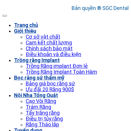
Bản quyền ® SGC Dental
Trang chủ
Giới thiệu
Cơ sở vật chất
Cam kết chất lượng
Chính sách bảo mật
Điều khoản và điều kiện
Trồng răng Implant
Trồng Răng implant Đơn lẻ
Trồng Răng Implant Toàn Hàm
Bọc răng sứ thẩm mỹ
Bảng giá bọc răng sứ
Ưu đãi 20 Răng 900$
Nội Nha Tổng Quát
Cạo Vôi Răng
Trám Răng
Tẩy trắng răng
Điều trị tủy răng
Răng Tháo lắp
Tuyển dụng