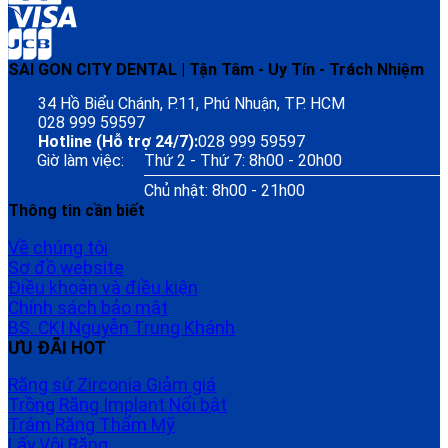
SAI GON CITY DENTAL | Tận Tâm - Uy Tín - Trách Nhiệm
34 Hồ Biểu Chánh, P.11, Phú Nhuận, TP. HCM
028 999 59597
Hotline (Hỗ trợ 24/7):
028 999 59597
Giờ làm việc:
Thứ 2 - Thứ 7: 8h00 - 20h00
Chủ nhật: 8h00 - 21h00
Thông tin cần biết
Về chúng tôi
Sơ đồ website
Điều khoản và điều kiện
Chính sách bảo mật
BS. CKI Nguyễn Trung Khánh
ƯU ĐÃI HOT
Răng sứ Zirconia
Trồng Răng Implant
Trám Răng Thẩm Mỹ
Lấy Vôi Răng