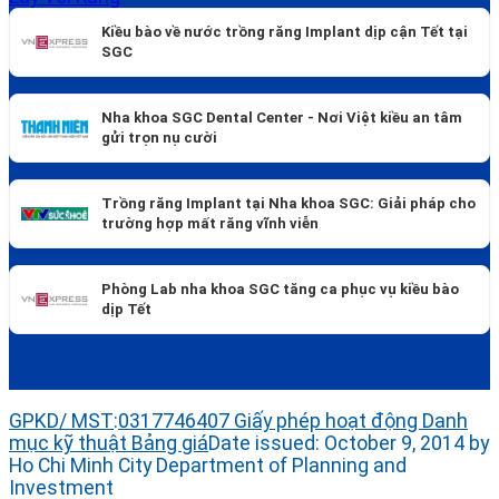
Kiều bào về nước trồng răng Implant dịp cận Tết tại
SGC
Nha khoa SGC Dental Center - Nơi Việt kiều an tâm
gửi trọn nụ cười
Trồng răng Implant tại Nha khoa SGC: Giải pháp cho
trường hợp mất răng vĩnh viễn
Phòng Lab nha khoa SGC tăng ca phục vụ kiều bào
dịp Tết
GPKD/ MST
:
0317746407
Giấy phép hoạt động
Danh
mục kỹ thuật
Bảng giá
Date issued: October 9, 2014 by
Ho Chi Minh City Department of Planning and
Investment