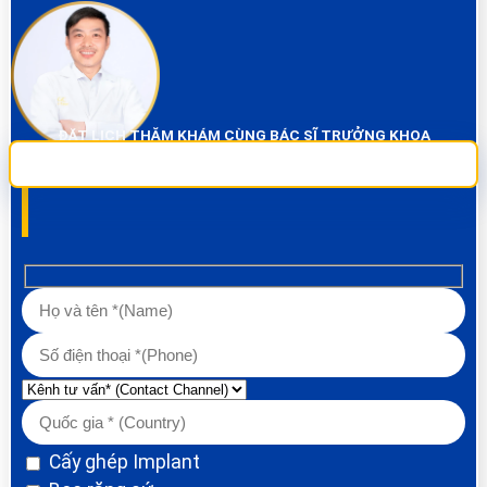
ĐẶT LỊCH THĂM KHÁM CÙNG BÁC SĨ TRƯỞNG KHOA
Sai Gon City Dental đảm bảo dịch vụ chụp phim và thăm khám miễn phí
100% Liên hệ ngay để được tư vấn các về vấn đề răng!
Cấy ghép Implant