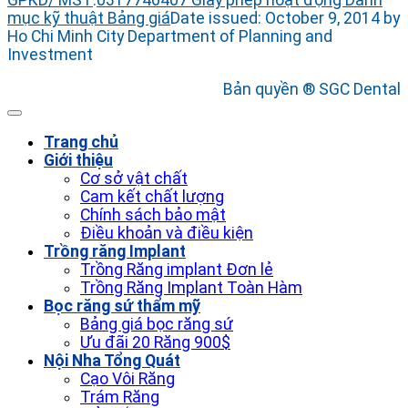
GPKD/ MST
:
0317746407
Giấy phép hoạt động
Danh
mục kỹ thuật
Bảng giá
Date issued: October 9, 2014 by
Ho Chi Minh City Department of Planning and
Investment
Bản quyền ® SGC Dental
Trang chủ
Giới thiệu
Cơ sở vật chất
Cam kết chất lượng
Chính sách bảo mật
Điều khoản và điều kiện
Trồng răng Implant
Trồng Răng implant Đơn lẻ
Trồng Răng Implant Toàn Hàm
Bọc răng sứ thẩm mỹ
Bảng giá bọc răng sứ
Ưu đãi 20 Răng 900$
Nội Nha Tổng Quát
Cạo Vôi Răng
Trám Răng