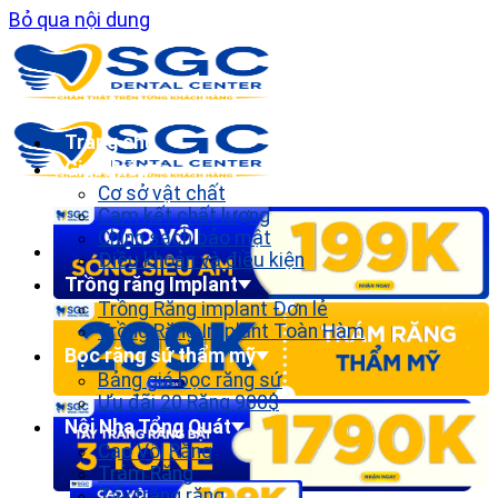
Bỏ qua nội dung
Trang chủ
Giới thiệu
Cơ sở vật chất
Cam kết chất lượng
Chính sách bảo mật
Điều khoản và điều kiện
Trồng răng Implant
Trồng Răng implant Đơn lẻ
Trồng Răng Implant Toàn Hàm
Bọc răng sứ thẩm mỹ
Bảng giá bọc răng sứ
Ưu đãi 20 Răng 900$
Nội Nha Tổng Quát
Cạo Vôi Răng
Trám Răng
Tẩy trắng răng