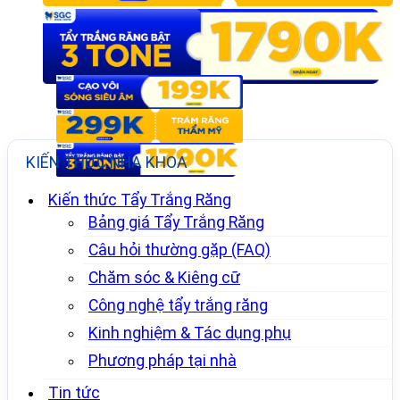
KIẾN THỨC NHA KHOA
Kiến thức Tẩy Trắng Răng
Bảng giá Tẩy Trắng Răng
Câu hỏi thường gặp (FAQ)
Chăm sóc & Kiêng cữ
Công nghệ tẩy trắng răng
Kinh nghiệm & Tác dụng phụ
Phương pháp tại nhà
Tin tức