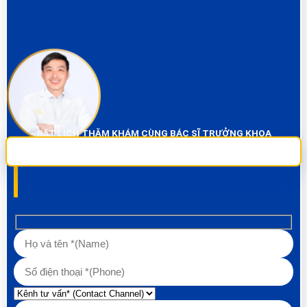
ĐẶT LỊCH THĂM KHÁM CÙNG BÁC SĨ TRƯỞNG KHOA
Sai Gon City Dental đảm bảo dịch vụ chụp phim và thăm khám miễn phí
100% Liên hệ ngay để được tư vấn các về vấn đề răng!