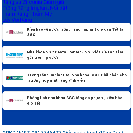
Răng sứ Zirconia
Trồng Răng Implant
Trám Răng Thẩm Mỹ
Lấy Vôi Răng
Kiều bào về nước trồng răng Implant dịp cận Tết tại
SGC
Nha khoa SGC Dental Center - Nơi Việt kiều an tâm
gửi trọn nụ cười
Trồng răng Implant tại Nha khoa SGC: Giải pháp cho
trường hợp mất răng vĩnh viễn
Phòng Lab nha khoa SGC tăng ca phục vụ kiều bào
dịp Tết