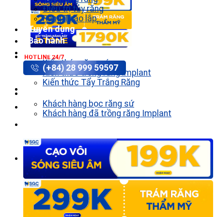
Điều trị tủy răng
Răng Tháo lắp
Tuyển dụng
Bảo hành
Tin tức
HOTLINE 24/7
Kiến thức răng sứ
(+84) 28 999 59597
Kiến thức trồng răng implant
Kiến thức Tẩy Trắng Răng
Khách hàng
Khách hàng bọc răng sứ
Khách hàng đã trồng răng Implant
Liên hệ