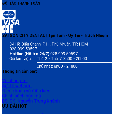
ĐỐI TÁC THANH TOÁN
SAI GON CITY DENTAL | Tận Tâm - Uy Tín - Trách Nhiệm
34 Hồ Biểu Chánh, P.11, Phú Nhuận, TP. HCM
028 999 59597
Hotline (Hỗ trợ 24/7):
028 999 59597
Giờ làm việc:
Thứ 2 - Thứ 7: 8h00 - 20h00
Chủ nhật: 8h00 - 21h00
Thông tin cần biết
Về chúng tôi
Sơ đồ website
Điều khoản và điều kiện
Chính sách bảo mật
BS. CKI Nguyễn Trung Khánh
ƯU ĐÃI HOT