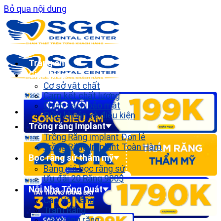
Bỏ qua nội dung
Trang chủ
Giới thiệu
Cơ sở vật chất
Cam kết chất lượng
Chính sách bảo mật
Điều khoản và điều kiện
Trồng răng Implant
Trồng Răng implant Đơn lẻ
Trồng Răng Implant Toàn Hàm
Bọc răng sứ thẩm mỹ
Bảng giá bọc răng sứ
Ưu đãi 20 Răng 900$
Nội Nha Tổng Quát
Cạo Vôi Răng
Trám Răng
Tẩy trắng răng