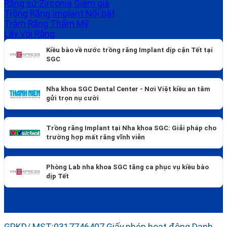
Răng sứ Zirconia
Trồng Răng Implant
Trám Răng Thẩm Mỹ
Lấy Vôi Răng
Kiều bào về nước trồng răng Implant dịp cận Tết tại
SGC
Nha khoa SGC Dental Center - Nơi Việt kiều an tâm
gửi trọn nụ cười
Trồng răng Implant tại Nha khoa SGC: Giải pháp cho
trường hợp mất răng vĩnh viễn
Phòng Lab nha khoa SGC tăng ca phục vụ kiều bào
dịp Tết