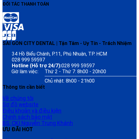
ĐỐI TÁC THANH TOÁN
SAI GON CITY DENTAL | Tận Tâm - Uy Tín - Trách Nhiệm
34 Hồ Biểu Chánh, P.11, Phú Nhuận, TP. HCM
028 999 59597
Hotline (Hỗ trợ 24/7):
028 999 59597
Giờ làm việc:
Thứ 2 - Thứ 7: 8h00 - 20h00
Chủ nhật: 8h00 - 21h00
Thông tin cần biết
Về chúng tôi
Sơ đồ website
Điều khoản và điều kiện
Chính sách bảo mật
BS. CKI Nguyễn Trung Khánh
ƯU ĐÃI HOT