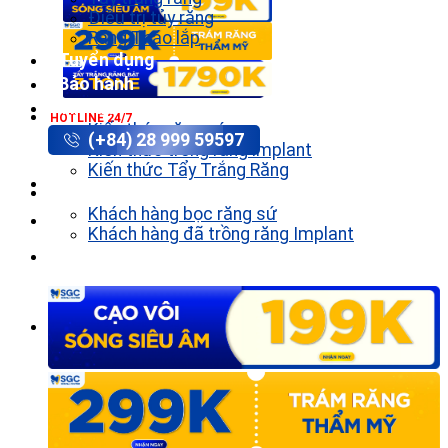
Điều trị tủy răng
Răng Tháo lắp
Tuyển dụng
Bảo hành
Tin tức
HOTLINE 24/7
Kiến thức răng sứ
(+84) 28 999 59597
Kiến thức trồng răng implant
Kiến thức Tẩy Trắng Răng
Khách hàng
Khách hàng bọc răng sứ
Khách hàng đã trồng răng Implant
Liên hệ