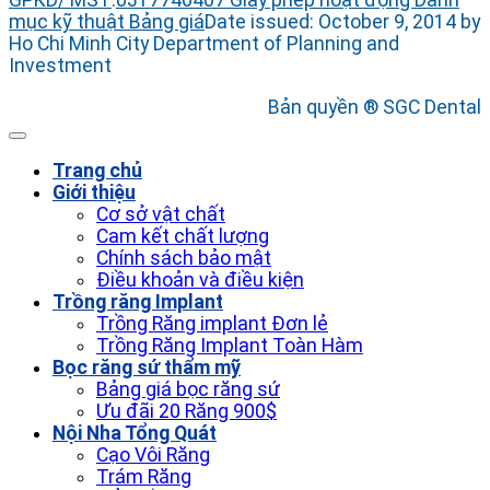
GPKD/ MST
:
0317746407
Giấy phép hoạt động
Danh
mục kỹ thuật
Bảng giá
Date issued: October 9, 2014 by
Ho Chi Minh City Department of Planning and
Investment
Bản quyền ® SGC Dental
Trang chủ
Giới thiệu
Cơ sở vật chất
Cam kết chất lượng
Chính sách bảo mật
Điều khoản và điều kiện
Trồng răng Implant
Trồng Răng implant Đơn lẻ
Trồng Răng Implant Toàn Hàm
Bọc răng sứ thẩm mỹ
Bảng giá bọc răng sứ
Ưu đãi 20 Răng 900$
Nội Nha Tổng Quát
Cạo Vôi Răng
Trám Răng