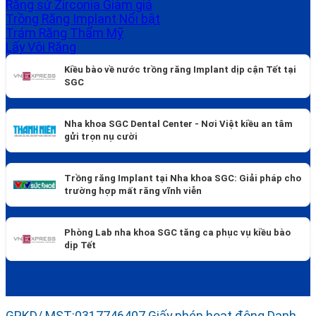
Răng sứ Zirconia
Trồng Răng Implant
Trám Răng Thẩm Mỹ
Lấy Vôi Răng
Kiều bào về nước trồng răng Implant dịp cận Tết tại
SGC
Nha khoa SGC Dental Center - Nơi Việt kiều an tâm
gửi trọn nụ cười
Trồng răng Implant tại Nha khoa SGC: Giải pháp cho
trường hợp mất răng vĩnh viễn
Phòng Lab nha khoa SGC tăng ca phục vụ kiều bào
dịp Tết