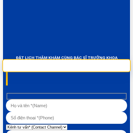
ĐẶT LỊCH THĂM KHÁM CÙNG BÁC SĨ TRƯỞNG KHOA
Sai Gon City Dental đảm bảo dịch vụ chụp phim và thăm khám miễn phí
100% Liên hệ ngay để được tư vấn các về vấn đề răng!