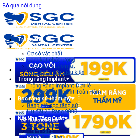
Bỏ qua nội dung
Trang chủ
Giới thiệu
Cơ sở vật chất
Cam kết chất lượng
Chính sách bảo mật
Điều khoản và điều kiện
Trồng răng Implant
Trồng Răng implant Đơn lẻ
Trồng Răng Implant Toàn Hàm
Bọc răng sứ thẩm mỹ
Bảng giá bọc răng sứ
Ưu đãi 20 Răng 900$
Nội Nha Tổng Quát
Cạo Vôi Răng
Trám Răng
Tẩy trắng răng