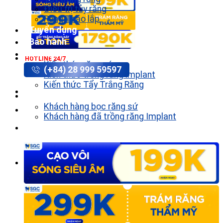
Điều trị tủy răng
Răng Tháo lắp
Tuyển dụng
Bảo hành
Tin tức
HOTLINE 24/7
Kiến thức răng sứ
(+84) 28 999 59597
Kiến thức trồng răng implant
Kiến thức Tẩy Trắng Răng
Khách hàng
Khách hàng bọc răng sứ
Khách hàng đã trồng răng Implant
Liên hệ