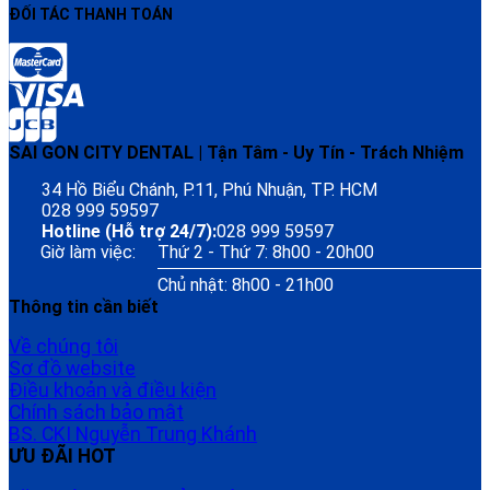
ĐỐI TÁC THANH TOÁN
SAI GON CITY DENTAL | Tận Tâm - Uy Tín - Trách Nhiệm
34 Hồ Biểu Chánh, P.11, Phú Nhuận, TP. HCM
028 999 59597
Hotline (Hỗ trợ 24/7):
028 999 59597
Giờ làm việc:
Thứ 2 - Thứ 7: 8h00 - 20h00
Chủ nhật: 8h00 - 21h00
Thông tin cần biết
Về chúng tôi
Sơ đồ website
Điều khoản và điều kiện
Chính sách bảo mật
BS. CKI Nguyễn Trung Khánh
ƯU ĐÃI HOT