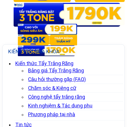
KIẾN THỨC NHA KHOA
Kiến thức Tẩy Trắng Răng
Bảng giá Tẩy Trắng Răng
Câu hỏi thường gặp (FAQ)
Chăm sóc & Kiêng cữ
Công nghệ tẩy trắng răng
Kinh nghiệm & Tác dụng phụ
Phương pháp tại nhà
Tin tức