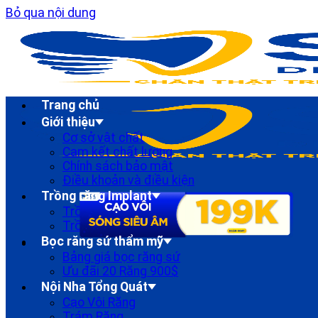
Bỏ qua nội dung
Trang chủ
Giới thiệu
Cơ sở vật chất
Cam kết chất lượng
Chính sách bảo mật
Điều khoản và điều kiện
Trồng răng Implant
Trồng Răng implant Đơn lẻ
Trồng Răng Implant Toàn Hàm
Bọc răng sứ thẩm mỹ
Bảng giá bọc răng sứ
Ưu đãi 20 Răng 900$
Nội Nha Tổng Quát
Cạo Vôi Răng
Trám Răng