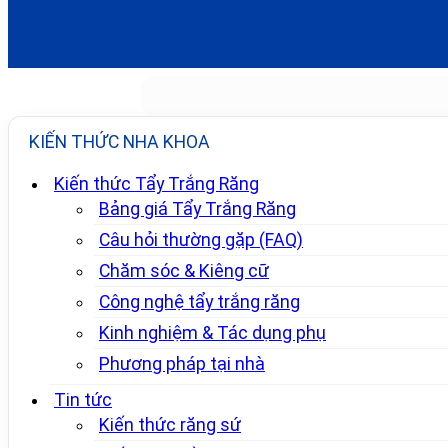
KIẾN THỨC NHA KHOA
Kiến thức Tẩy Trắng Răng
Bảng giá Tẩy Trắng Răng
Câu hỏi thường gặp (FAQ)
Chăm sóc & Kiêng cữ
Công nghệ tẩy trắng răng
Kinh nghiệm & Tác dụng phụ
Phương pháp tại nhà
Tin tức
Kiến thức răng sứ