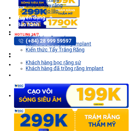
Điều trị tủy răng
Răng Tháo lắp
Tuyển dụng
Bảo hành
Tin tức
HOTLINE 24/7
Kiến thức răng sứ
(+84) 28 999 59597
Kiến thức trồng răng implant
Kiến thức Tẩy Trắng Răng
Khách hàng
Khách hàng bọc răng sứ
Khách hàng đã trồng răng Implant
Liên hệ