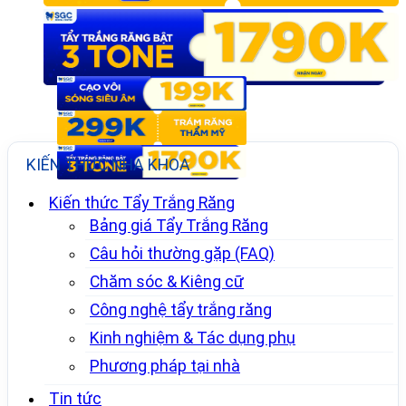
KIẾN THỨC NHA KHOA
Kiến thức Tẩy Trắng Răng
Bảng giá Tẩy Trắng Răng
Câu hỏi thường gặp (FAQ)
Chăm sóc & Kiêng cữ
Công nghệ tẩy trắng răng
Kinh nghiệm & Tác dụng phụ
Phương pháp tại nhà
Tin tức