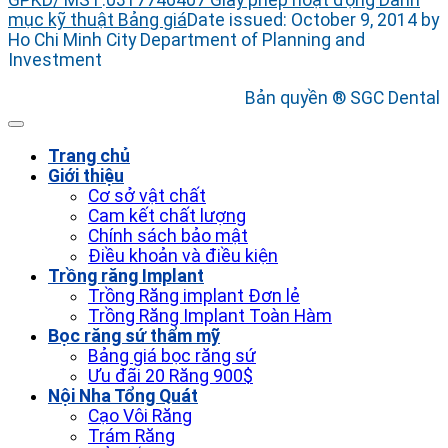
GPKD/ MST
:
0317746407
Giấy phép hoạt động
Danh
mục kỹ thuật
Bảng giá
Date issued: October 9, 2014 by
Ho Chi Minh City Department of Planning and
Investment
Bản quyền ® SGC Dental
Trang chủ
Giới thiệu
Cơ sở vật chất
Cam kết chất lượng
Chính sách bảo mật
Điều khoản và điều kiện
Trồng răng Implant
Trồng Răng implant Đơn lẻ
Trồng Răng Implant Toàn Hàm
Bọc răng sứ thẩm mỹ
Bảng giá bọc răng sứ
Ưu đãi 20 Răng 900$
Nội Nha Tổng Quát
Cạo Vôi Răng
Trám Răng