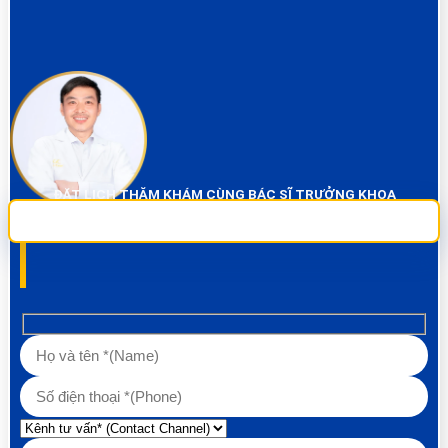
ĐẶT LỊCH THĂM KHÁM CÙNG BÁC SĨ TRƯỞNG KHOA
Sai Gon City Dental đảm bảo dịch vụ chụp phim và thăm khám miễn phí
100% Liên hệ ngay để được tư vấn các về vấn đề răng!