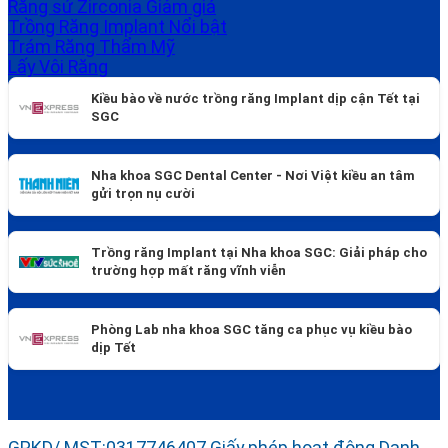
Răng sứ Zirconia
Trồng Răng Implant
Trám Răng Thẩm Mỹ
Lấy Vôi Răng
Kiều bào về nước trồng răng Implant dịp cận Tết tại
SGC
Nha khoa SGC Dental Center - Nơi Việt kiều an tâm
gửi trọn nụ cười
Trồng răng Implant tại Nha khoa SGC: Giải pháp cho
trường hợp mất răng vĩnh viễn
Phòng Lab nha khoa SGC tăng ca phục vụ kiều bào
dịp Tết