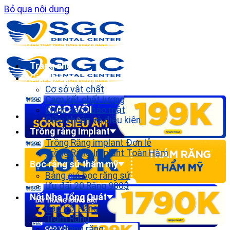
Bỏ qua nội dung
Trang chủ
Giới thiệu
Cơ sở vật chất
Cam kết chất lượng
Chính sách bảo mật
Điều khoản và điều kiện
Trồng răng Implant
Trồng Răng implant Đơn lẻ
Trồng Răng Implant Toàn Hàm
Bọc răng sứ thẩm mỹ
Bảng giá bọc răng sứ
Ưu đãi 20 Răng 900$
Nội Nha Tổng Quát
Cạo Vôi Răng
Trám Răng
Tẩy trắng răng