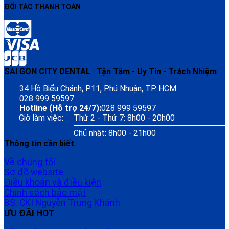
ĐỐI TÁC THANH TOÁN
SAI GON CITY DENTAL | Tận Tâm - Uy Tín - Trách Nhiệm
34 Hồ Biểu Chánh, P.11, Phú Nhuận, TP. HCM
028 999 59597
Hotline (Hỗ trợ 24/7):
028 999 59597
Giờ làm việc:
Thứ 2 - Thứ 7: 8h00 - 20h00
Chủ nhật: 8h00 - 21h00
Thông tin cần biết
Về chúng tôi
Sơ đồ website
Điều khoản và điều kiện
Chính sách bảo mật
BS. CKI Nguyễn Trung Khánh
ƯU ĐÃI HOT