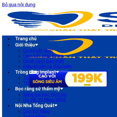
Bỏ qua nội dung
Trang chủ
Giới thiệu
Cơ sở vật chất
Cam kết chất lượng
Chính sách bảo mật
Điều khoản và điều kiện
Trồng răng Implant
Trồng Răng implant Đơn lẻ
Trồng Răng Implant Toàn Hàm
Bọc răng sứ thẩm mỹ
Bảng giá bọc răng sứ
Ưu đãi 20 Răng 900$
Nội Nha Tổng Quát
Cạo Vôi Răng
Trám Răng