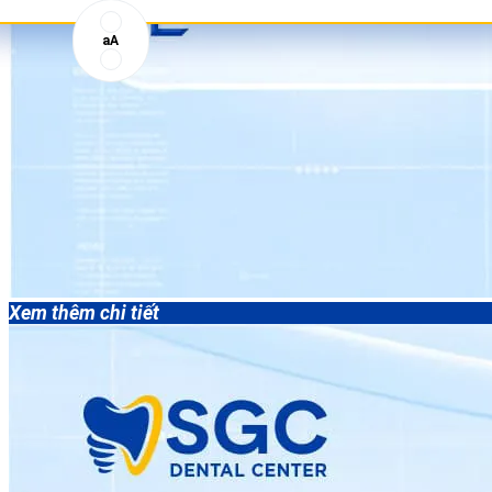
aA
Xem thêm chi tiết