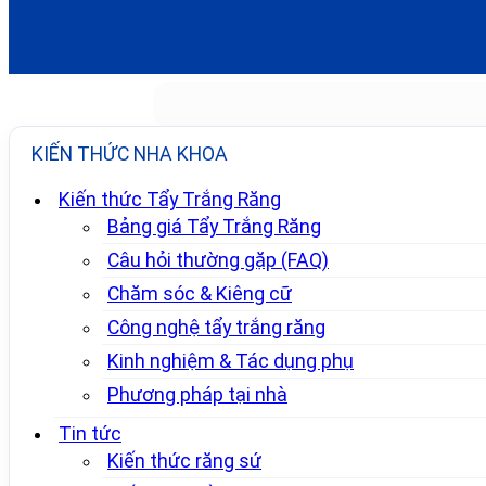
KIẾN THỨC NHA KHOA
Kiến thức Tẩy Trắng Răng
Bảng giá Tẩy Trắng Răng
Câu hỏi thường gặp (FAQ)
Chăm sóc & Kiêng cữ
Công nghệ tẩy trắng răng
Kinh nghiệm & Tác dụng phụ
Phương pháp tại nhà
Tin tức
Kiến thức răng sứ