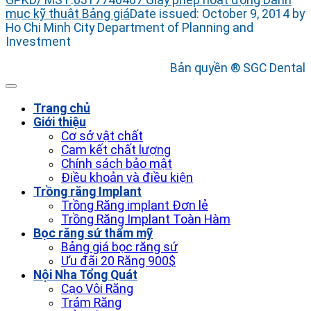
GPKD/ MST
:
0317746407
Giấy phép hoạt động
Danh
mục kỹ thuật
Bảng giá
Date issued: October 9, 2014 by
Ho Chi Minh City Department of Planning and
Investment
Bản quyền ® SGC Dental
Trang chủ
Giới thiệu
Cơ sở vật chất
Cam kết chất lượng
Chính sách bảo mật
Điều khoản và điều kiện
Trồng răng Implant
Trồng Răng implant Đơn lẻ
Trồng Răng Implant Toàn Hàm
Bọc răng sứ thẩm mỹ
Bảng giá bọc răng sứ
Ưu đãi 20 Răng 900$
Nội Nha Tổng Quát
Cạo Vôi Răng
Trám Răng