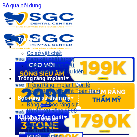
Bỏ qua nội dung
Trang chủ
Giới thiệu
Cơ sở vật chất
Cam kết chất lượng
Chính sách bảo mật
Điều khoản và điều kiện
Trồng răng Implant
Trồng Răng implant Đơn lẻ
Trồng Răng Implant Toàn Hàm
Bọc răng sứ thẩm mỹ
Bảng giá bọc răng sứ
Ưu đãi 20 Răng 900$
Nội Nha Tổng Quát
Cạo Vôi Răng
Trám Răng
Tẩy trắng răng