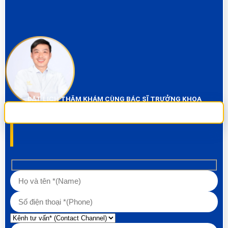
ĐẶT LỊCH THĂM KHÁM CÙNG BÁC SĨ TRƯỞNG KHOA
Sai Gon City Dental đảm bảo dịch vụ chụp phim và thăm khám miễn phí
100% Liên hệ ngay để được tư vấn các về vấn đề răng!