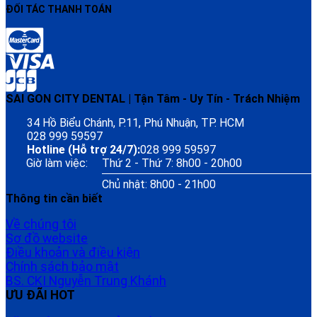
ĐỐI TÁC THANH TOÁN
SAI GON CITY DENTAL | Tận Tâm - Uy Tín - Trách Nhiệm
34 Hồ Biểu Chánh, P.11, Phú Nhuận, TP. HCM
028 999 59597
Hotline (Hỗ trợ 24/7):
028 999 59597
Giờ làm việc:
Thứ 2 - Thứ 7: 8h00 - 20h00
Chủ nhật: 8h00 - 21h00
Thông tin cần biết
Về chúng tôi
Sơ đồ website
Điều khoản và điều kiện
Chính sách bảo mật
BS. CKI Nguyễn Trung Khánh
ƯU ĐÃI HOT