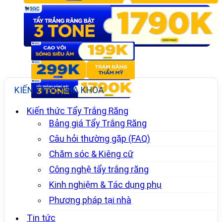
KIẾN THỨC NHA KHOA
Kiến thức Tẩy Trắng Răng
Bảng giá Tẩy Trắng Răng
Câu hỏi thường gặp (FAQ)
Chăm sóc & Kiêng cữ
Công nghệ tẩy trắng răng
Kinh nghiệm & Tác dụng phụ
Phương pháp tại nhà
Tin tức