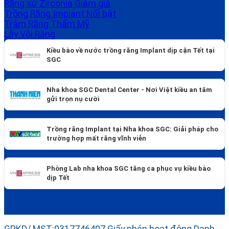
Răng sứ Zirconia
Trồng Răng Implant
Trám Răng Thẩm Mỹ
Lấy Vôi Răng
Kiều bào về nước trồng răng Implant dịp cận Tết tại
SGC
Nha khoa SGC Dental Center - Nơi Việt kiều an tâm
gửi trọn nụ cười
Trồng răng Implant tại Nha khoa SGC: Giải pháp cho
trường hợp mất răng vĩnh viễn
Phòng Lab nha khoa SGC tăng ca phục vụ kiều bào
dịp Tết