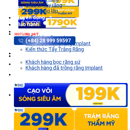
Điều trị tủy răng
Răng Tháo lắp
Tuyển dụng
Bảo hành
Tin tức
HOTLINE 24/7
Kiến thức răng sứ
(+84) 28 999 59597
Kiến thức trồng răng implant
Kiến thức Tẩy Trắng Răng
Khách hàng
Khách hàng bọc răng sứ
Khách hàng đã trồng răng Implant
Liên hệ