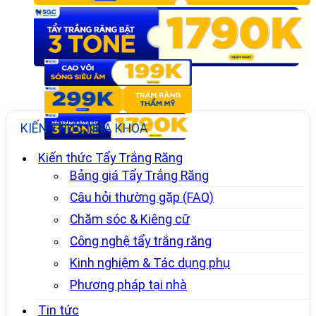
KIẾN THỨC NHA KHOA
Kiến thức Tẩy Trắng Răng
Bảng giá Tẩy Trắng Răng
Câu hỏi thường gặp (FAQ)
Chăm sóc & Kiêng cữ
Công nghệ tẩy trắng răng
Kinh nghiệm & Tác dụng phụ
Phương pháp tại nhà
Tin tức