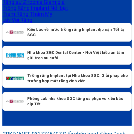
Răng sứ Zirconia
Trồng Răng Implant
Trám Răng Thẩm Mỹ
Lấy Vôi Răng
Kiều bào về nước trồng răng Implant dịp cận Tết tại
SGC
Nha khoa SGC Dental Center - Nơi Việt kiều an tâm
gửi trọn nụ cười
Trồng răng Implant tại Nha khoa SGC: Giải pháp cho
trường hợp mất răng vĩnh viễn
Phòng Lab nha khoa SGC tăng ca phục vụ kiều bào
dịp Tết