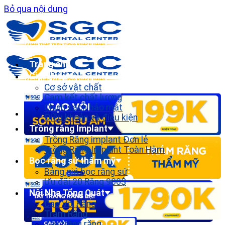
Bỏ qua nội dung
Trang chủ
Giới thiệu
Cơ sở vật chất
Cam kết chất lượng
Chính sách bảo mật
Điều khoản và điều kiện
Trồng răng Implant
Trồng Răng implant Đơn lẻ
Trồng Răng Implant Toàn Hàm
Bọc răng sứ thẩm mỹ
Bảng giá bọc răng sứ
Ưu đãi 20 Răng 900$
Nội Nha Tổng Quát
Cạo Vôi Răng
Trám Răng
Tẩy trắng răng