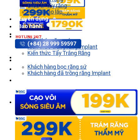
Điều trị tủy răng
Răng Tháo lắp
Tuyển dụng
Bảo hành
Tin tức
HOTLINE 24/7
Kiến thức răng sứ
(+84) 28 999 59597
Kiến thức trồng răng implant
Kiến thức Tẩy Trắng Răng
Khách hàng
Khách hàng bọc răng sứ
Khách hàng đã trồng răng Implant
Liên hệ