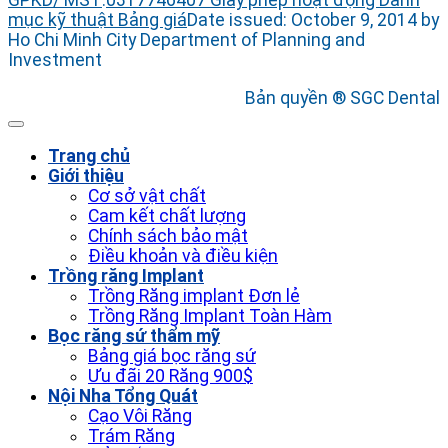
GPKD/ MST
:
0317746407
Giấy phép hoạt động
Danh
mục kỹ thuật
Bảng giá
Date issued: October 9, 2014 by
Ho Chi Minh City Department of Planning and
Investment
Bản quyền ® SGC Dental
Trang chủ
Giới thiệu
Cơ sở vật chất
Cam kết chất lượng
Chính sách bảo mật
Điều khoản và điều kiện
Trồng răng Implant
Trồng Răng implant Đơn lẻ
Trồng Răng Implant Toàn Hàm
Bọc răng sứ thẩm mỹ
Bảng giá bọc răng sứ
Ưu đãi 20 Răng 900$
Nội Nha Tổng Quát
Cạo Vôi Răng
Trám Răng