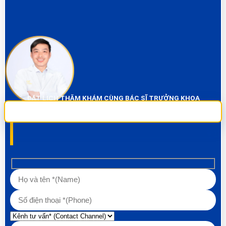
ĐẶT LỊCH THĂM KHÁM CÙNG BÁC SĨ TRƯỞNG KHOA
Sai Gon City Dental đảm bảo dịch vụ chụp phim và thăm khám miễn phí
100% Liên hệ ngay để được tư vấn các về vấn đề răng!