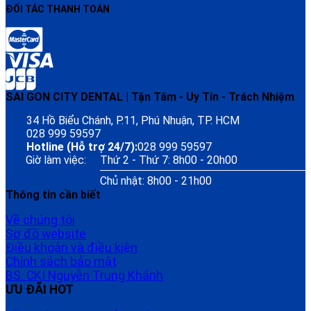
ĐỐI TÁC THANH TOÁN
SAI GON CITY DENTAL | Tận Tâm - Uy Tín - Trách Nhiệm
34 Hồ Biểu Chánh, P.11, Phú Nhuận, TP. HCM
028 999 59597
Hotline (Hỗ trợ 24/7):
028 999 59597
Giờ làm việc:
Thứ 2 - Thứ 7: 8h00 - 20h00
Chủ nhật: 8h00 - 21h00
Thông tin cần biết
Về chúng tôi
Sơ đồ website
Điều khoản và điều kiện
Chính sách bảo mật
BS. CKI Nguyễn Trung Khánh
ƯU ĐÃI HOT