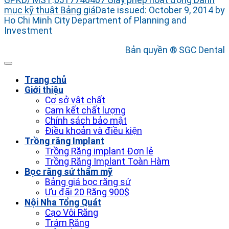
GPKD/ MST
:
0317746407
Giấy phép hoạt động
Danh
mục kỹ thuật
Bảng giá
Date issued: October 9, 2014 by
Ho Chi Minh City Department of Planning and
Investment
Bản quyền ® SGC Dental
Trang chủ
Giới thiệu
Cơ sở vật chất
Cam kết chất lượng
Chính sách bảo mật
Điều khoản và điều kiện
Trồng răng Implant
Trồng Răng implant Đơn lẻ
Trồng Răng Implant Toàn Hàm
Bọc răng sứ thẩm mỹ
Bảng giá bọc răng sứ
Ưu đãi 20 Răng 900$
Nội Nha Tổng Quát
Cạo Vôi Răng
Trám Răng