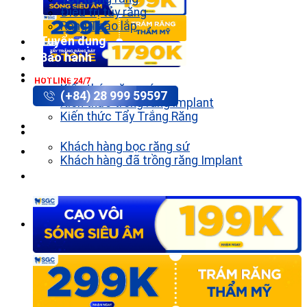
Điều trị tủy răng
Răng Tháo lắp
Tuyển dụng
Bảo hành
Tin tức
HOTLINE 24/7
Kiến thức răng sứ
(+84) 28 999 59597
Kiến thức trồng răng implant
Kiến thức Tẩy Trắng Răng
Khách hàng
Khách hàng bọc răng sứ
Khách hàng đã trồng răng Implant
Liên hệ