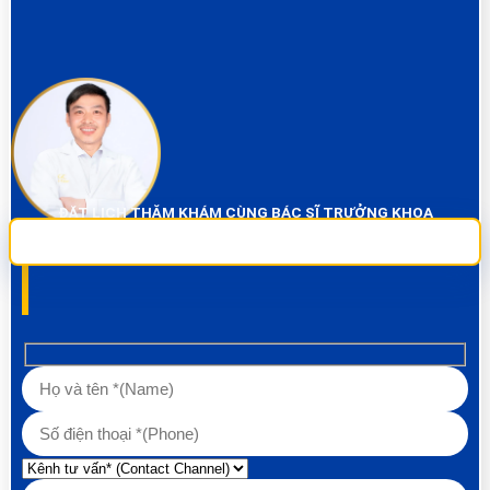
ĐẶT LỊCH THĂM KHÁM CÙNG BÁC SĨ TRƯỞNG KHOA
Sai Gon City Dental đảm bảo dịch vụ chụp phim và thăm khám miễn phí
100% Liên hệ ngay để được tư vấn các về vấn đề răng!