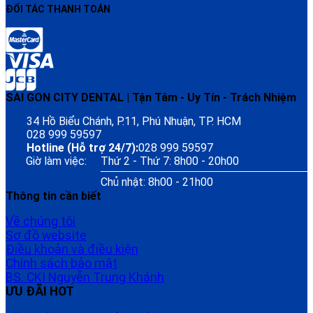
ĐỐI TÁC THANH TOÁN
SAI GON CITY DENTAL | Tận Tâm - Uy Tín - Trách Nhiệm
34 Hồ Biểu Chánh, P.11, Phú Nhuận, TP. HCM
028 999 59597
Hotline (Hỗ trợ 24/7):
028 999 59597
Giờ làm việc:
Thứ 2 - Thứ 7: 8h00 - 20h00
Chủ nhật: 8h00 - 21h00
Thông tin cần biết
Về chúng tôi
Sơ đồ website
Điều khoản và điều kiện
Chính sách bảo mật
BS. CKI Nguyễn Trung Khánh
ƯU ĐÃI HOT