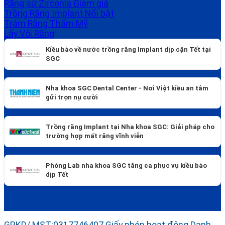
Răng sứ Zirconia
Trồng Răng Implant
Trám Răng Thẩm Mỹ
Lấy Vôi Răng
Kiều bào về nước trồng răng Implant dịp cận Tết tại
SGC
Nha khoa SGC Dental Center - Nơi Việt kiều an tâm
gửi trọn nụ cười
Trồng răng Implant tại Nha khoa SGC: Giải pháp cho
trường hợp mất răng vĩnh viễn
Phòng Lab nha khoa SGC tăng ca phục vụ kiều bào
dịp Tết