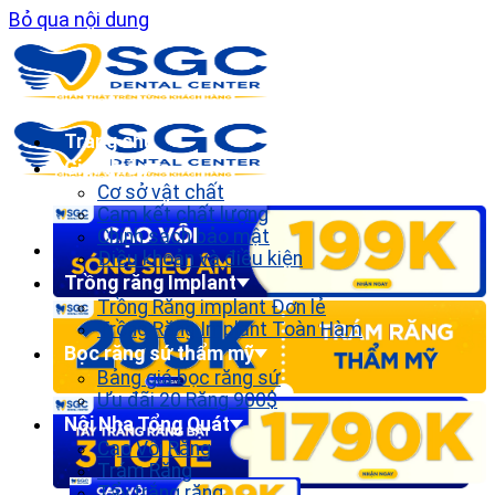
Bỏ qua nội dung
Trang chủ
Giới thiệu
Cơ sở vật chất
Cam kết chất lượng
Chính sách bảo mật
Điều khoản và điều kiện
Trồng răng Implant
Trồng Răng implant Đơn lẻ
Trồng Răng Implant Toàn Hàm
Bọc răng sứ thẩm mỹ
Bảng giá bọc răng sứ
Ưu đãi 20 Răng 900$
Nội Nha Tổng Quát
Cạo Vôi Răng
Trám Răng
Tẩy trắng răng