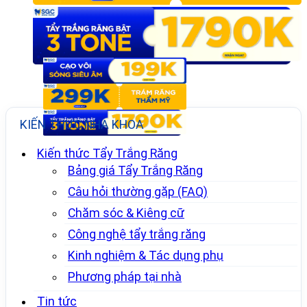
KIẾN THỨC NHA KHOA
Kiến thức Tẩy Trắng Răng
Bảng giá Tẩy Trắng Răng
Câu hỏi thường gặp (FAQ)
Chăm sóc & Kiêng cữ
Công nghệ tẩy trắng răng
Kinh nghiệm & Tác dụng phụ
Phương pháp tại nhà
Tin tức