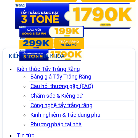
KIẾN THỨC NHA KHOA
Kiến thức Tẩy Trắng Răng
Bảng giá Tẩy Trắng Răng
Câu hỏi thường gặp (FAQ)
Chăm sóc & Kiêng cữ
Công nghệ tẩy trắng răng
Kinh nghiệm & Tác dụng phụ
Phương pháp tại nhà
Tin tức