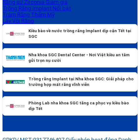
Răng sứ Zirconia
Trồng Răng Implant
Trám Răng Thẩm Mỹ
Lấy Vôi Răng
Kiều bào về nước trồng răng Implant dịp cận Tết tại
SGC
Nha khoa SGC Dental Center - Nơi Việt kiều an tâm
gửi trọn nụ cười
Trồng răng Implant tại Nha khoa SGC: Giải pháp cho
trường hợp mất răng vĩnh viễn
Phòng Lab nha khoa SGC tăng ca phục vụ kiều bào
dịp Tết