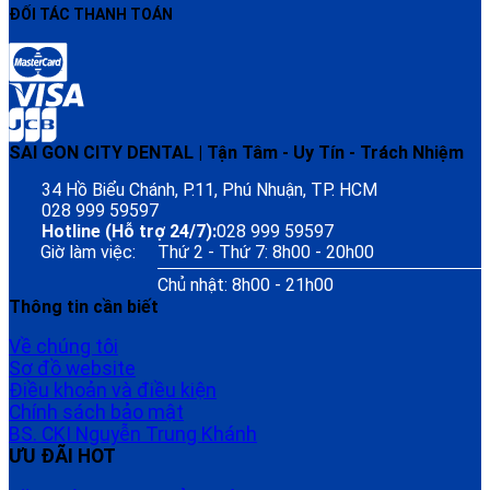
ĐỐI TÁC THANH TOÁN
SAI GON CITY DENTAL | Tận Tâm - Uy Tín - Trách Nhiệm
34 Hồ Biểu Chánh, P.11, Phú Nhuận, TP. HCM
028 999 59597
Hotline (Hỗ trợ 24/7):
028 999 59597
Giờ làm việc:
Thứ 2 - Thứ 7: 8h00 - 20h00
Chủ nhật: 8h00 - 21h00
Thông tin cần biết
Về chúng tôi
Sơ đồ website
Điều khoản và điều kiện
Chính sách bảo mật
BS. CKI Nguyễn Trung Khánh
ƯU ĐÃI HOT