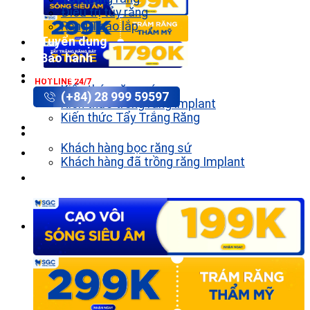
Điều trị tủy răng
Răng Tháo lắp
Tuyển dụng
Bảo hành
Tin tức
HOTLINE 24/7
Kiến thức răng sứ
(+84) 28 999 59597
Kiến thức trồng răng implant
Kiến thức Tẩy Trắng Răng
Khách hàng
Khách hàng bọc răng sứ
Khách hàng đã trồng răng Implant
Liên hệ