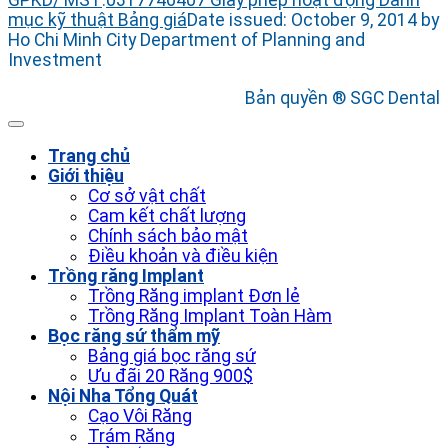
GPKD/ MST
:
0317746407
Giấy phép hoạt động
Danh
mục kỹ thuật
Bảng giá
Date issued: October 9, 2014 by
Ho Chi Minh City Department of Planning and
Investment
Bản quyền ® SGC Dental
Trang chủ
Giới thiệu
Cơ sở vật chất
Cam kết chất lượng
Chính sách bảo mật
Điều khoản và điều kiện
Trồng răng Implant
Trồng Răng implant Đơn lẻ
Trồng Răng Implant Toàn Hàm
Bọc răng sứ thẩm mỹ
Bảng giá bọc răng sứ
Ưu đãi 20 Răng 900$
Nội Nha Tổng Quát
Cạo Vôi Răng
Trám Răng