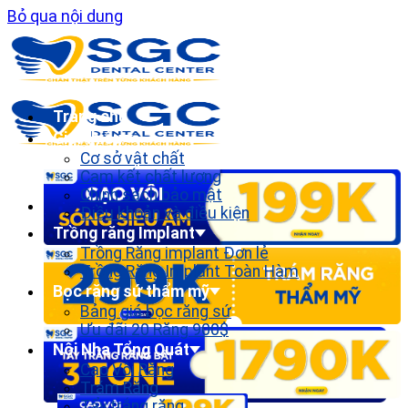
Bỏ qua nội dung
Trang chủ
Giới thiệu
Cơ sở vật chất
Cam kết chất lượng
Chính sách bảo mật
Điều khoản và điều kiện
Trồng răng Implant
Trồng Răng implant Đơn lẻ
Trồng Răng Implant Toàn Hàm
Bọc răng sứ thẩm mỹ
Bảng giá bọc răng sứ
Ưu đãi 20 Răng 900$
Nội Nha Tổng Quát
Cạo Vôi Răng
Trám Răng
Tẩy trắng răng