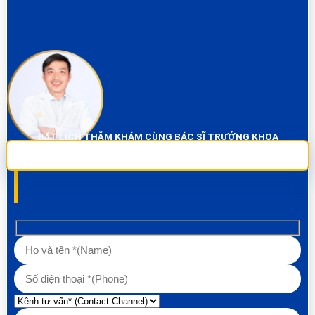
ĐẶT LỊCH THĂM KHÁM CÙNG BÁC SĨ TRƯỞNG KHOA
Sai Gon City Dental đảm bảo dịch vụ chụp phim và thăm khám miễn phí
100% Liên hệ ngay để được tư vấn các về vấn đề răng!