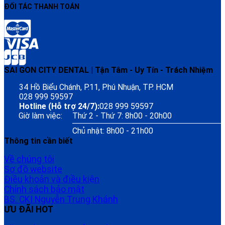
ĐỐI TÁC THANH TOÁN
SAI GON CITY DENTAL | Tận Tâm - Uy Tín - Trách Nhiệm
34 Hồ Biểu Chánh, P.11, Phú Nhuận, TP. HCM
028 999 59597
Hotline (Hỗ trợ 24/7):
028 999 59597
Giờ làm việc:
Thứ 2 - Thứ 7: 8h00 - 20h00
Chủ nhật: 8h00 - 21h00
Thông tin cần biết
Về chúng tôi
Sơ đồ website
Điều khoản và điều kiện
Chính sách bảo mật
BS. CKI Nguyễn Trung Khánh
ƯU ĐÃI HOT