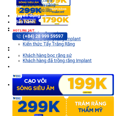
Điều trị tủy răng
Răng Tháo lắp
Tuyển dụng
Bảo hành
Tin tức
HOTLINE 24/7
Kiến thức răng sứ
(+84) 28 999 59597
Kiến thức trồng răng implant
Kiến thức Tẩy Trắng Răng
Khách hàng
Khách hàng bọc răng sứ
Khách hàng đã trồng răng Implant
Liên hệ