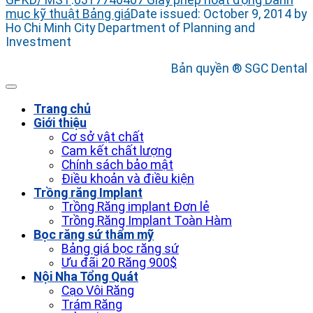
GPKD/ MST
:
0317746407
Giấy phép hoạt động
Danh
mục kỹ thuật
Bảng giá
Date issued: October 9, 2014 by
Ho Chi Minh City Department of Planning and
Investment
Bản quyền ® SGC Dental
Trang chủ
Giới thiệu
Cơ sở vật chất
Cam kết chất lượng
Chính sách bảo mật
Điều khoản và điều kiện
Trồng răng Implant
Trồng Răng implant Đơn lẻ
Trồng Răng Implant Toàn Hàm
Bọc răng sứ thẩm mỹ
Bảng giá bọc răng sứ
Ưu đãi 20 Răng 900$
Nội Nha Tổng Quát
Cạo Vôi Răng
Trám Răng