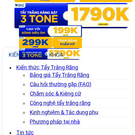
KIẾN THỨC NHA KHOA
Kiến thức Tẩy Trắng Răng
Bảng giá Tẩy Trắng Răng
Câu hỏi thường gặp (FAQ)
Chăm sóc & Kiêng cữ
Công nghệ tẩy trắng răng
Kinh nghiệm & Tác dụng phụ
Phương pháp tại nhà
Tin tức