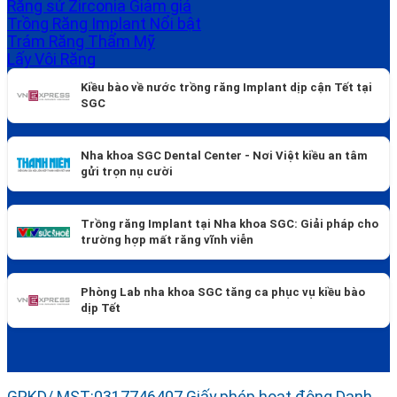
Răng sứ Zirconia
Trồng Răng Implant
Trám Răng Thẩm Mỹ
Lấy Vôi Răng
Kiều bào về nước trồng răng Implant dịp cận Tết tại
SGC
Nha khoa SGC Dental Center - Nơi Việt kiều an tâm
gửi trọn nụ cười
Trồng răng Implant tại Nha khoa SGC: Giải pháp cho
trường hợp mất răng vĩnh viễn
Phòng Lab nha khoa SGC tăng ca phục vụ kiều bào
dịp Tết