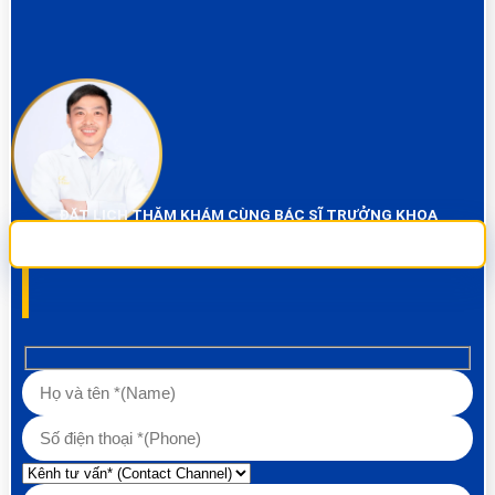
ĐẶT LỊCH THĂM KHÁM CÙNG BÁC SĨ TRƯỞNG KHOA
Sai Gon City Dental đảm bảo dịch vụ chụp phim và thăm khám miễn phí
100% Liên hệ ngay để được tư vấn các về vấn đề răng!