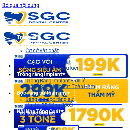
Bỏ qua nội dung
Trang chủ
Giới thiệu
Cơ sở vật chất
Cam kết chất lượng
Chính sách bảo mật
Điều khoản và điều kiện
Trồng răng Implant
Trồng Răng implant Đơn lẻ
Trồng Răng Implant Toàn Hàm
Bọc răng sứ thẩm mỹ
Bảng giá bọc răng sứ
Ưu đãi 20 Răng 900$
Nội Nha Tổng Quát
Cạo Vôi Răng
Trám Răng
Tẩy trắng răng