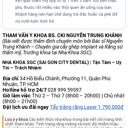
Kết quả thẩm mỹ duy trì từ 1 đến 3 năm. Độ bền màu
phụ thuộc rất nhiều vào thói quen ăn uống của bạn.
Khách hàng nên hạn chế dùng trà đặc hoặc cà phê để
nụ cười luôn tươi trẻ.
THAM VẤN Y KHOA BS. CKI NGUYỄN TRUNG KHÁNH
(Bài viết được thẩm định chuyên môn bởi Bác sĩ Nguyễn
Trung Khánh – Chuyên gia cấy ghép Implant và Răng sứ
thẩm mỹ, Trưởng khoa tại Nha Khoa SGC).
NHA KHOA SGC (SAI GON CITY DENTAL) | Tận Tâm – Uy
Tín – Trách Nhiệm
Địa chỉ
34 Hồ Biểu Chánh, Phường 11, Quận Phú
Nhuận, TP. HCM
Hotline hỗ trợ 24/7
028 999 59597
Giờ làm việc
Thứ 2 – Thứ 7 (8h00 – 20h00) | Chủ nhật
(8h00 – 21h00)
Đặt lịch ưu đãi ngay
Tẩy trắng răng Laser 1.790.000đ
Lưu ý y khoa
Các kiến thức nha khoa trong bài viết chỉ mang tính
chất tham khảo. Tình trạng răng miệng và mức độ nhiễm màu