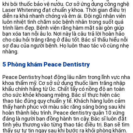
khi bôi thuốc bảo vệ nướu. Cơ sở ứng dụng công nghệ
Laser Whitening đạt chuẩn y khoa. Thời gian điều trị
diễn ra khá nhanh chóng và êm ái. Đội ngũ nhân viên
luôn nhiệt tình chăm sóc bệnh nhân trong suốt quá
trình làm đẹp. Bệnh viện răng hàm mặt sài gòn giúp
bạn xóa tan nỗi âu lo. Nơi này là câu trả lời hoàn hảo
cho câu hỏi trắng răng ở đâu tốt. Bác sĩ thấu hiểu nỗi
sợ đau của người bệnh. Họ luôn thao tác vô cùng nhẹ
nhàng.
5 Phòng khám Peace Dentistry
Peace Dentistry hoạt động lâu năm trong lĩnh vực nha
khoa thẩm mỹ. Cơ sở sử dụng thuốc làm trắng nhập
khẩu chính hãng từ Úc. Chất tẩy có nồng độ an toàn
cho sức khỏe khoang miệng. Bác sĩ thực hiện các
thao tác đúng quy chuẩn y tế. Khách hàng luôn cảm
thấy hạnh phúc với màu sắc răng sáng bóng sau khi
hoàn thành liệu trình. Peace dentistry quận 10 xứng
đáng là người bạn đồng hành tin cậy. Bác sĩ luôn đặt
tình yêu thương vào từng thao tác điều trị. Bạn sẽ tìm
thấy sự tự tin ngay sau khi bước ra khỏi phòng khám.