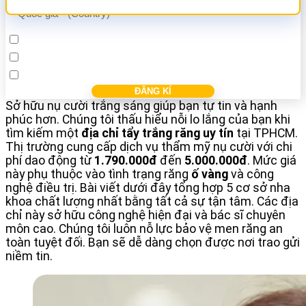
Cấy ghép Implant
Bọc răng sứ
Điều trị các bệnh nha khác
Sở hữu nụ cười trắng sáng giúp bạn tự tin và hạnh
phúc hơn. Chúng tôi thấu hiểu nỗi lo lắng của bạn khi
tìm kiếm một
địa chỉ tẩy trắng răng uy tín
tại TPHCM.
Thị trường cung cấp dịch vụ thẩm mỹ nụ cười với chi
phí dao động từ
1.790.000đ
đến
5.000.000đ
. Mức giá
này phụ thuộc vào tình trạng răng
ố vàng
và công
nghệ điều trị. Bài viết dưới đây tổng hợp 5 cơ sở nha
khoa chất lượng nhất bằng tất cả sự tận tâm. Các địa
chỉ này sở hữu công nghệ hiện đại và bác sĩ chuyên
môn cao. Chúng tôi luôn nỗ lực bảo vệ men răng an
toàn tuyệt đối. Bạn sẽ dễ dàng chọn được nơi trao gửi
niềm tin.