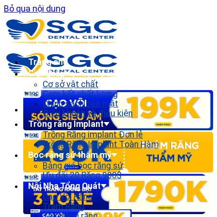
Bỏ qua nội dung
Trang chủ
Giới thiệu
Cơ sở vật chất
Cam kết chất lượng
Chính sách bảo mật
Điều khoản và điều kiện
Trồng răng Implant
Trồng Răng implant Đơn lẻ
Trồng Răng Implant Toàn Hàm
Bọc răng sứ thẩm mỹ
Bảng giá bọc răng sứ
Ưu đãi 20 Răng 900$
Nội Nha Tổng Quát
Cạo Vôi Răng
Trám Răng
Tẩy trắng răng