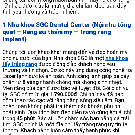
rỡ nhất. Dưới đây là những địa chỉ làm đẹp tràn đầy
tình yêu thương và trách nhiệm.
1 Nha khoa SGC Dental Center (Nội nha tổng
quát – Răng sứ thẩm mỹ – Trồng răng
Implant)
Chúng tôi luôn khao khát mang đến vẻ đẹp hoàn mỹ
cho nụ cười của bạn. Nha khoa SGC là một
nha khoa
tẩy trắng răng
được đông đảo khách hàng yêu
thương và tin chọn. Cơ sở này ứng dụng công nghệ tia
Laser lạnh cực kỳ an toàn. Ánh sáng lạnh giúp bẻ gãy
phân tử
ố vàng
nhanh chóng mà không sinh nhiệt.
Men răng của bạn được bảo vệ tuyệt đối. Gói dịch vụ
tại SGC có mức giá
1.790.000đ
. Chi phí này đã bao
gồm thao tác cạo vôi răng bằng sóng siêu âm. Bạn
hoàn toàn không phải trả thêm các khoản phụ phí
phát sinh. Quá trình làm đẹp diễn ra vô cùng êm ái chỉ
trong
45 phút
. Bác sĩ luôn chăm sóc bạn bằng cả trái
tim. SGC chính là một địa chỉ tẩy trắng răng uy tín tại
tphcm. Khách hàng luôn cảm thấy hạnh phúc khi