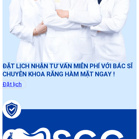
ĐẶT LỊCH NHẬN TƯ VẤN MIỄN PHÍ VỚI BÁC SĨ
CHUYÊN KHOA RĂNG HÀM MẶT NGAY !
Đặt lịch
An toàn – Vô khuẩn chuẩn Bộ Y tế