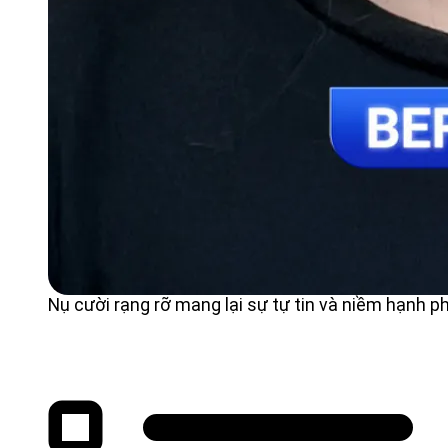
Nụ cười rạng rỡ mang lại sự tự tin và niềm hạnh p