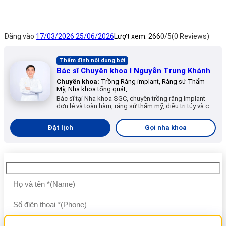
Đăng vào
17/03/2026
25/06/2026
Lượt xem:
266
0/5
(0 Reviews)
Thẩm định nội dung bởi
Bác sĩ Chuyên khoa I Nguyễn Trung Khánh
Chuyên khoa:
Trồng Răng implant, Răng sứ Thẩm
Mỹ, Nha khoa tổng quát,
Bác sĩ tại Nha khoa SGC, chuyên trồng răng Implant
đơn lẻ và toàn hàm, răng sứ thẩm mỹ, điều trị tủy và các
dịch vụ nha khoa tổng quát.
Đặt lịch
Gọi nha khoa