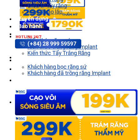
Điều trị tủy răng
Răng Tháo lắp
Tuyển dụng
Bảo hành
Tin tức
HOTLINE 24/7
Kiến thức răng sứ
(+84) 28 999 59597
Kiến thức trồng răng implant
Kiến thức Tẩy Trắng Răng
Khách hàng
Khách hàng bọc răng sứ
Khách hàng đã trồng răng Implant
Liên hệ