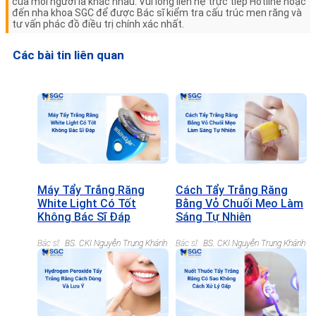
của mỗi người là khác nhau. Vui lòng liên hệ trực tiếp Hotline hoặc
đến nha khoa SGC để được Bác sĩ kiểm tra cấu trúc men răng và
tư vấn phác đồ điều trị chính xác nhất.
Các bài tin liên quan
Máy Tẩy Trắng Răng
Cách Tẩy Trắng Răng
White Light Có Tốt
Bằng Vỏ Chuối Mẹo Làm
Không Bác Sĩ Đáp
Sáng Tự Nhiên
Bác sĩ:
BS. CKI Nguyễn Trung Khánh
Bác sĩ:
BS. CKI Nguyễn Trung Khánh