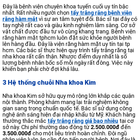
Đây là bệnh viện chuyên khoa tuyến cuối uy tín bậc
nhất. Rất nhiều người chọn
tẩy trắng răng bệnh viện
răng hàm mặt
vì sự an tâm tuyệt đối. Bác sĩ tại đây có
tay nghề rất cao và giàu kinh nghiệm lâm sàng. Cơ sở
vật chất được đầu tư vô cùng khang trang. Bệnh viện
răng hàm mặt tphcm luôn đặt sức khỏe người bệnh
lên hàng đầu. Đây là viện răng hàm mặt uy tín tại tp
hcm. Các bác sĩ thực hiện quy trình tẩy trắng răng tại
nha khoa rất cẩn thận. Nhược điểm duy nhất là số
lượng bệnh nhân bốc số mỗi ngày rất đông. Việc này
khiến bạn phải chờ đợi khá lâu.
3 Hệ thống chuỗi Nha khoa Kim
Nha khoa Kim sở hữu quy mô rộng lớn khắp các quận
nội thành. Phòng khám mang lại trải nghiệm không
gian sang trọng chuẩn quốc tế. Bác sĩ sử dụng công
nghệ ánh sáng hiện đại nhập khẩu từ Mỹ. Khách hàng
thường thắc mắc
tẩy trắng răng giá bao nhiêu
tại cơ
sở này. Chi phí thường dao động từ
2.500.000đ
đến
3.500.000đ
cho một liệu trình hoàn chỉnh. Đội ngũ
nhân viên luôn ân cần đón tiếp người bệnh. Nơi đây là