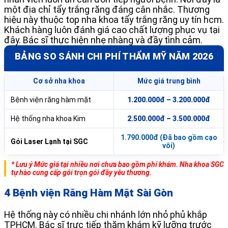
một địa chỉ tẩy trắng răng đáng cân nhắc. Thương
hiệu này thuộc top nha khoa tẩy trắng răng uy tín hcm.
Khách hàng luôn đánh giá cao chất lượng phục vụ tại
đây. Bác sĩ thực hiện nhẹ nhàng và đầy tình cảm.
BẢNG SO SÁNH CHI PHÍ THẨM MỸ NĂM 2026
Cơ sở nha khoa
Mức giá trung bình
Bệnh viện răng hàm mặt
1.200.000đ – 3.200.000đ
Hệ thống nha khoa Kim
2.500.000đ – 3.500.000đ
1.790.000đ (Đã bao gồm cạo
Gói Laser Lạnh tại SGC
vôi)
* Lưu ý Mức giá tại nhiều nơi chưa bao gồm phí khám. Nha khoa SGC
tự hào cung cấp gói trọn gói đầy yêu thương.
4 Bệnh viện Răng Hàm Mặt Sài Gòn
Hệ thống này có nhiều chi nhánh lớn nhỏ phủ khắp
TPHCM. Bác sĩ trực tiếp thăm khám kỹ lưỡng trước