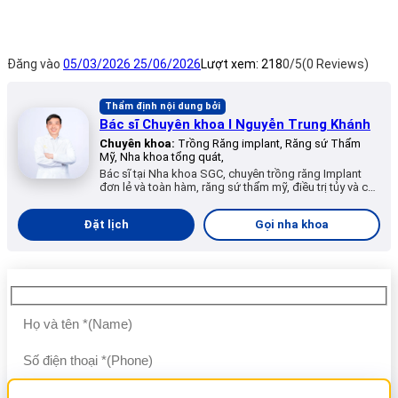
Đăng vào
05/03/2026
25/06/2026
Lượt xem:
218
0/5
(0 Reviews)
Thẩm định nội dung bởi
Bác sĩ Chuyên khoa I Nguyễn Trung Khánh
Chuyên khoa:
Trồng Răng implant, Răng sứ Thẩm
Mỹ, Nha khoa tổng quát,
Bác sĩ tại Nha khoa SGC, chuyên trồng răng Implant
đơn lẻ và toàn hàm, răng sứ thẩm mỹ, điều trị tủy và các
dịch vụ nha khoa tổng quát.
Đặt lịch
Gọi nha khoa