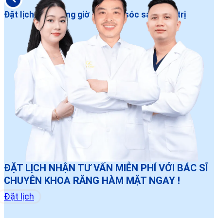
Đặt lịch dễ – Đúng giờ – Chăm sóc sau điều trị
ĐẶT LỊCH NHẬN TƯ VẤN MIỄN PHÍ VỚI BÁC SĨ
CHUYÊN KHOA RĂNG HÀM MẶT NGAY !
Đặt lịch