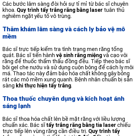
Các bước lâm sàng đòi hỏi sự tỉ mỉ từ bác sĩ chuyên
khoa.
Quy trình tẩy trắng răng bằng laser
tuân thủ
nghiêm ngặt yếu tố vô trùng.
Thăm khám lâm sàng và cách ly bảo vệ mô
mềm
Bác sĩ trực tiếp kiểm tra tình trạng men răng tổng
quát. Bác sĩ tiến hành
vệ sinh răng miệng
và cạo vôi
răng để thuốc thẩm thấu đồng đều. Tiếp theo bác sĩ
bôi gel che nướu và sử dụng cuộn bông để cách ly môi
má. Thao tác này đảm bảo hóa chất không gây bỏng
rát các mô mềm xung quanh. Bệnh nhân chuẩn bị sẵn
sàng
khi thực hiện tẩy trắng
.
Thoa thuốc chuyên dụng và kích hoạt ánh
sáng lạnh
Bác sĩ thoa hóa chất lên bề mặt răng với liều lượng
chuẩn xác. Bác sĩ
tẩy trắng răng bằng tia laser
chiếu
trực tiếp lên vùng răng cần điều trị.
Quy trình tẩy