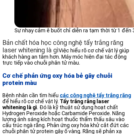
Sự nhạy cảm ê buốt chỉ diễn ra tạm thời từ 1 đến 
Bản chất hóa học công nghệ tẩy trắng răng
laser whitening là gì
Việc hiểu rõ cơ chế vật lý giúp
khách hàng an tâm hơn. Máy móc hiện đại tác động
trực tiếp vào chuỗi phân tử màu.
Cơ chế phản ứng oxy hóa bẻ gãy chuỗi
protein màu
Bệnh nhân cần tìm hiểu
các công nghệ tẩy trắng răng
để hiểu rõ cơ chế vật lý.
Tẩy trắng răng laser
whitening là gì
. Đó là kỹ thuật sử dụng hoạt chất
Hydrogen Peroxide hoặc Carbamide Peroxide. Năng
lượng ánh sáng kích hoạt thuốc thẩm thấu sâu vào
cấu trúc ngà răng. Phản ứng oxy hóa khử cắt đứt các
chuỗi phân tử protein gây ố vàng. Răng sẽ phản xạ