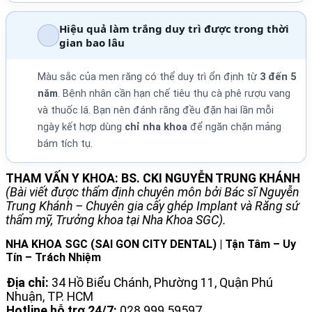
Hiệu quả làm trắng duy trì được trong thời
gian bao lâu
Màu sắc của men răng có thể duy trì ổn định từ
3 đến 5
năm
. Bệnh nhân cần hạn chế tiêu thụ cà phê rượu vang
và thuốc lá. Bạn nên đánh răng đều đặn hai lần mỗi
ngày kết hợp dùng
chỉ nha khoa
để ngăn chặn mảng
bám tích tụ.
THAM VẤN Y KHOA: BS. CKI NGUYỄN TRUNG KHÁNH
(Bài viết được thẩm định chuyên môn bởi Bác sĩ Nguyễn
Trung Khánh – Chuyên gia cấy ghép Implant và Răng sứ
thẩm mỹ, Trưởng khoa tại Nha Khoa SGC).
NHA KHOA SGC (SAI GON CITY DENTAL) | Tận Tâm – Uy
Tín – Trách Nhiệm
Địa chỉ:
34 Hồ Biểu Chánh, Phường 11, Quận Phú
Nhuận, TP. HCM
Hotline hỗ trợ 24/7:
028 999 59597