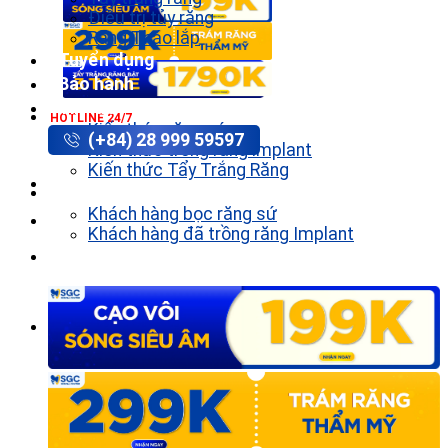
Điều trị tủy răng
Răng Tháo lắp
Tuyển dụng
Bảo hành
Tin tức
HOTLINE 24/7
Kiến thức răng sứ
(+84) 28 999 59597
Kiến thức trồng răng implant
Kiến thức Tẩy Trắng Răng
Khách hàng
Khách hàng bọc răng sứ
Khách hàng đã trồng răng Implant
Liên hệ