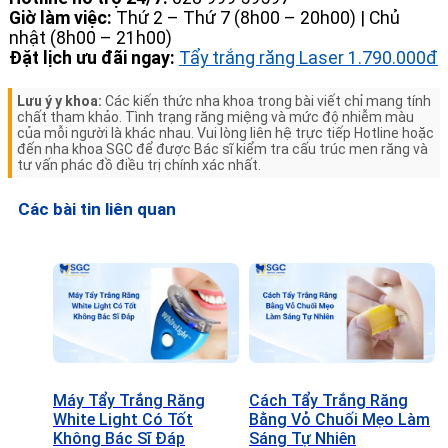
Giờ làm việc:
Thứ 2 – Thứ 7 (8h00 – 20h00) | Chủ
nhật (8h00 – 21h00)
Đặt lịch ưu đãi ngay:
Tẩy trắng răng Laser 1.790.000đ
Lưu ý y khoa:
Các kiến thức nha khoa trong bài viết chỉ mang tính
chất tham khảo. Tình trạng răng miệng và mức độ nhiễm màu
của mỗi người là khác nhau. Vui lòng liên hệ trực tiếp Hotline hoặc
đến nha khoa SGC để được Bác sĩ kiểm tra cấu trúc men răng và
tư vấn phác đồ điều trị chính xác nhất.
Các bài tin liên quan
Máy Tẩy Trắng Răng
Cách Tẩy Trắng Răng
White Light Có Tốt
Bằng Vỏ Chuối Mẹo Làm
Không Bác Sĩ Đáp
Sáng Tự Nhiên