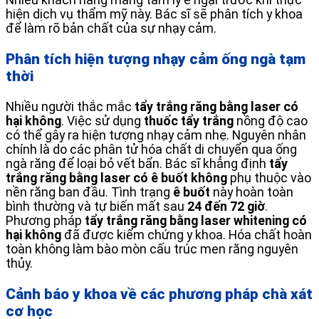
Nhiều khách hàng mang tâm lý e ngại trước khi thực
hiện dịch vụ thẩm mỹ này. Bác sĩ sẽ phân tích y khoa
để làm rõ bản chất của sự nhạy cảm.
Phân tích hiện tượng nhạy cảm ống ngà tạm
thời
Nhiều người thắc mắc
tẩy trắng răng bằng laser có
hại không
. Việc sử dụng
thuốc tẩy trắng
nồng độ cao
có thể gây ra hiện tượng nhạy cảm nhẹ. Nguyên nhân
chính là do các phân tử hóa chất di chuyển qua ống
ngà răng để loại bỏ vết bẩn. Bác sĩ khẳng định
tẩy
trắng răng bằng laser có ê buốt không
phụ thuộc vào
nền răng ban đầu. Tình trạng
ê buốt
này hoàn toàn
bình thường và tự biến mất sau
24 đến 72 giờ
.
Phương pháp
tẩy trắng răng bằng laser whitening có
hại không
đã được kiểm chứng y khoa. Hóa chất hoàn
toàn không làm bào mòn cấu trúc men răng nguyên
thủy.
Cảnh báo y khoa về các phương pháp chà xát
cơ học