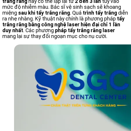
trắng răng
này có thể lặp lại từ
2 đến 3 lần
tùy vào
mức độ nhiễm màu. Bác sĩ vệ sinh sạch sẽ khoang
miệng
sau khi tẩy trắng răng
. Quá
trình tẩy trắng
diễn
ra nhẹ nhàng. Kỹ thuật này chính là phương pháp
tẩy
trắng răng bằng công nghệ laser hiện đại chỉ 1 lần
duy nhất
. Các phương
pháp tẩy trắng răng laser
mang lại sự thay đổi ngoạn mục cho nụ cười.