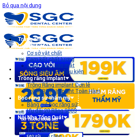
Bỏ qua nội dung
Trang chủ
Giới thiệu
Cơ sở vật chất
Cam kết chất lượng
Chính sách bảo mật
Điều khoản và điều kiện
Trồng răng Implant
Trồng Răng implant Đơn lẻ
Trồng Răng Implant Toàn Hàm
Bọc răng sứ thẩm mỹ
Bảng giá bọc răng sứ
Ưu đãi 20 Răng 900$
Nội Nha Tổng Quát
Cạo Vôi Răng
Trám Răng
Tẩy trắng răng