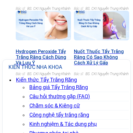
Bác sĩ:
BS. CKI Nguyễn Trung Khánh
Bác sĩ:
BS. CKI Nguyễn Trung Khánh
Hydrogen Peroxide Tẩy
Nuốt Thuốc Tẩy Trắng
Trắng Răng Cách Dùng
Răng Có Sao Không
Và Lưu Ý
Cách Xử Lý Gấp
KIẾN THỨC NHA KHOA
Bác sĩ:
BS. CKI Nguyễn Trung Khánh
Bác sĩ:
BS. CKI Nguyễn Trung Khánh
Kiến thức Tẩy Trắng Răng
Bảng giá Tẩy Trắng Răng
Câu hỏi thường gặp (FAQ)
Chăm sóc & Kiêng cữ
Công nghệ tẩy trắng răng
Kinh nghiệm & Tác dụng phụ