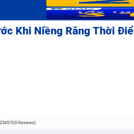
ước Khi Niềng Răng Thời Đi
236
0/5
(0 Reviews)