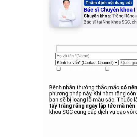
Thẩm định nội dung bởi
Bác sĩ Chuyên khoa 
Chuyên khoa:
Trồng Răng i
Bác sĩ tại Nha khoa SGC, ch
Cấy ghép Implant
Bọc răng s
Bệnh nhân thường thắc mắc
có nên
phương pháp này. Khi hàm răng còn k
bạn sẽ bị loang lổ màu sắc. Thuốc l
tẩy trắng răng ngay lập tức mà nên 
khoa SGC cung cấp dịch vụ cạo vôi 