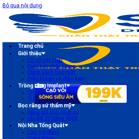
Bỏ qua nội dung
Trang chủ
Giới thiệu
Cơ sở vật chất
Cam kết chất lượng
Chính sách bảo mật
Điều khoản và điều kiện
Trồng răng Implant
Trồng Răng implant Đơn lẻ
Trồng Răng Implant Toàn Hàm
Bọc răng sứ thẩm mỹ
Bảng giá bọc răng sứ
Ưu đãi 20 Răng 900$
Nội Nha Tổng Quát
Cạo Vôi Răng
Trám Răng