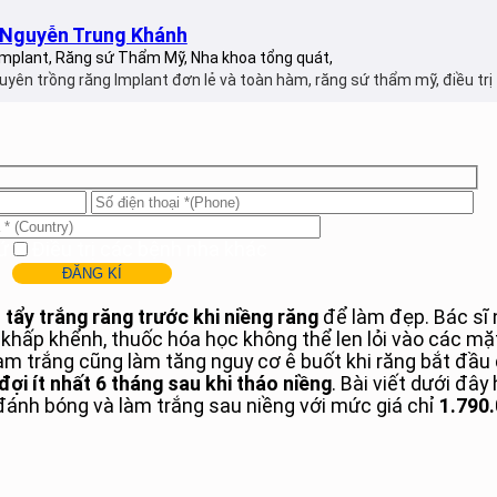
I Nguyễn Trung Khánh
mplant, Răng sứ Thẩm Mỹ, Nha khoa tổng quát,
uyên trồng răng Implant đơn lẻ và toàn hàm, răng sứ thẩm mỹ, điều trị 
ứ
Điều trị các bệnh nha khác
 tẩy trắng răng trước khi niềng răng
để làm đẹp. Bác sĩ 
hấp khểnh, thuốc hóa học không thể len lỏi vào các mặt 
àm trắng cũng làm tăng nguy cơ ê buốt khi răng bắt đầu 
đợi ít nhất 6 tháng sau khi tháo niềng
. Bài viết dưới đâ
đánh bóng và làm trắng sau niềng với mức giá chỉ
1.790