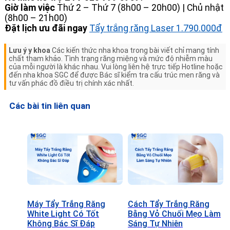
Giờ làm việc
Thứ 2 – Thứ 7 (8h00 – 20h00) | Chủ nhật
(8h00 – 21h00)
Đặt lịch ưu đãi ngay
Tẩy trắng răng Laser 1.790.000đ
Lưu ý y khoa
Các kiến thức nha khoa trong bài viết chỉ mang tính
chất tham khảo. Tình trạng răng miệng và mức độ nhiễm màu
của mỗi người là khác nhau. Vui lòng liên hệ trực tiếp Hotline hoặc
đến nha khoa SGC để được Bác sĩ kiểm tra cấu trúc men răng và
tư vấn phác đồ điều trị chính xác nhất.
Các bài tin liên quan
Máy Tẩy Trắng Răng
Cách Tẩy Trắng Răng
White Light Có Tốt
Bằng Vỏ Chuối Mẹo Làm
Không Bác Sĩ Đáp
Sáng Tự Nhiên