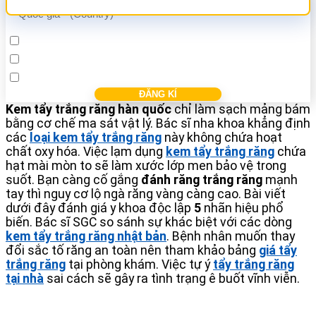
Cấy ghép Implant
Bọc răng sứ
Điều trị các bệnh nha khác
Kem tẩy trắng răng hàn quốc
chỉ làm sạch mảng bám
bằng cơ chế ma sát vật lý. Bác sĩ nha khoa khẳng định
các
loại kem tẩy trắng răng
này không chứa hoạt
chất oxy hóa. Việc lạm dụng
kem tẩy trắng răng
chứa
hạt mài mòn to sẽ làm xước lớp men bảo vệ trong
suốt. Bạn càng cố gắng
đánh răng trắng răng
mạnh
tay thì nguy cơ lộ ngà răng vàng càng cao. Bài viết
dưới đây đánh giá y khoa độc lập
5
nhãn hiệu phổ
biến. Bác sĩ SGC so sánh sự khác biệt với các dòng
kem tẩy trắng răng nhật bản
. Bệnh nhân muốn thay
đổi sắc tố răng an toàn nên tham khảo bảng
giá tẩy
trắng răng
tại phòng khám. Việc tự ý
tẩy trắng răng
tại nhà
sai cách sẽ gây ra tình trạng ê buốt vĩnh viễn.