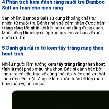
4 Phân tích kem đánh răng muối tre Bamboo
Salt an toàn cho men răng
Sản phẩm
Bamboo Salt
sử dụng khoáng chất tự
nhiên từ muối tre. Bệnh nhân sẽ cảm nhận được hàm
trắng răng tốt nhất
khi kết hợp chải răng đúng cách.
Muối hồng Himalaya giúp kháng viêm và bảo vệ mô
nướu rất tốt.
5 Đánh giá rủi ro từ kem tẩy trắng răng than
hoạt tính
Nhiều người lầm tưởng
kem tẩy trắng răng than hoạt
tính
là một phép màu nha khoa. Bác sĩ cảnh báo bột
than tre có cấu trúc vô cùng thô ráp. Việc chà xát bột
than đen lên mặt răng sẽ làm xước toàn bộ lớp men
bóng bảo vệ bên ngoài.