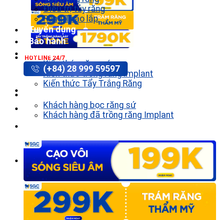
Điều trị tủy răng
Răng Tháo lắp
Tuyển dụng
Bảo hành
Tin tức
HOTLINE 24/7
Kiến thức răng sứ
(+84) 28 999 59597
Kiến thức trồng răng implant
Kiến thức Tẩy Trắng Răng
Khách hàng
Khách hàng bọc răng sứ
Khách hàng đã trồng răng Implant
Liên hệ