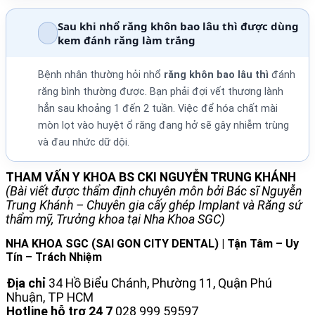
Sau khi nhổ răng khôn bao lâu thì được dùng
kem đánh răng làm trắng
Bệnh nhân thường hỏi nhổ
răng khôn bao lâu thì
đánh
răng bình thường được. Bạn phải đợi vết thương lành
hẳn sau khoảng 1 đến 2 tuần. Việc để hóa chất mài
mòn lọt vào huyệt ổ răng đang hở sẽ gây nhiễm trùng
và đau nhức dữ dội.
THAM VẤN Y KHOA BS CKI NGUYỄN TRUNG KHÁNH
(Bài viết được thẩm định chuyên môn bởi Bác sĩ Nguyễn
Trung Khánh – Chuyên gia cấy ghép Implant và Răng sứ
thẩm mỹ, Trưởng khoa tại Nha Khoa SGC)
NHA KHOA SGC (SAI GON CITY DENTAL) | Tận Tâm – Uy
Tín – Trách Nhiệm
Địa chỉ
34 Hồ Biểu Chánh, Phường 11, Quận Phú
Nhuận, TP HCM
Hotline hỗ trợ 24 7
028 999 59597