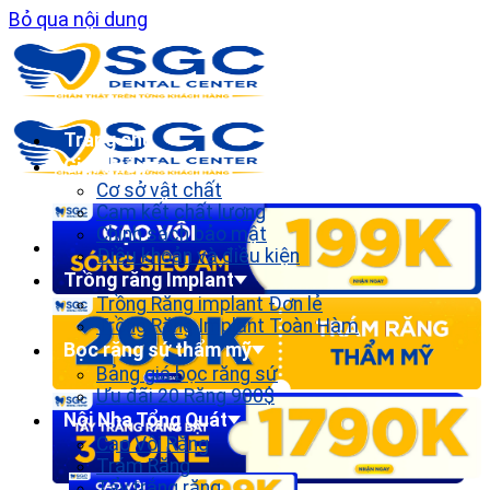
Bỏ qua nội dung
Trang chủ
Giới thiệu
Cơ sở vật chất
Cam kết chất lượng
Chính sách bảo mật
Điều khoản và điều kiện
Trồng răng Implant
Trồng Răng implant Đơn lẻ
Trồng Răng Implant Toàn Hàm
Bọc răng sứ thẩm mỹ
Bảng giá bọc răng sứ
Ưu đãi 20 Răng 900$
Nội Nha Tổng Quát
Cạo Vôi Răng
Trám Răng
Tẩy trắng răng