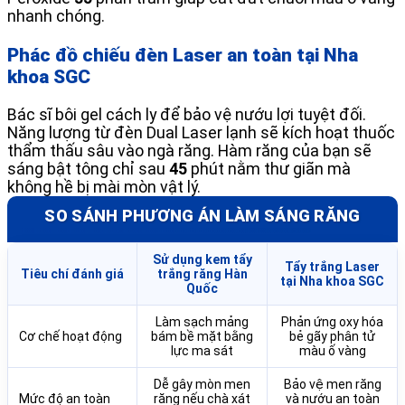
nhanh chóng.
Phác đồ chiếu đèn Laser an toàn tại Nha
khoa SGC
Bác sĩ bôi gel cách ly để bảo vệ nướu lợi tuyệt đối.
Năng lượng từ đèn Dual Laser lạnh sẽ kích hoạt thuốc
thẩm thấu sâu vào ngà răng. Hàm răng của bạn sẽ
sáng bật tông chỉ sau
45
phút nằm thư giãn mà
không hề bị mài mòn vật lý.
SO SÁNH PHƯƠNG ÁN LÀM SÁNG RĂNG
Sử dụng kem tẩy
Tẩy trắng Laser
Tiêu chí đánh giá
trắng răng Hàn
tại Nha khoa SGC
Quốc
Làm sạch mảng
Phản ứng oxy hóa
Cơ chế hoạt động
bám bề mặt bằng
bẻ gãy phân tử
lực ma sát
màu ố vàng
Dễ gây mòn men
Bảo vệ men răng
Mức độ an toàn
răng nếu chà xát
và nướu an toàn