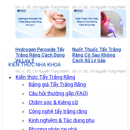
Bác sĩ:
BS. CKI Nguyễn Trung Khánh
Bác sĩ:
BS. CKI Nguyễn Trung Khánh
Hydrogen Peroxide Tẩy
Nuốt Thuốc Tẩy Trắng
Trắng Răng Cách Dùng
Răng Có Sao Không
Và Lưu Ý
Cách Xử Lý Gấp
KIẾN THỨC NHA KHOA
Bác sĩ:
BS. CKI Nguyễn Trung Khánh
Bác sĩ:
BS. CKI Nguyễn Trung Khánh
Kiến thức Tẩy Trắng Răng
Bảng giá Tẩy Trắng Răng
Câu hỏi thường gặp (FAQ)
Chăm sóc & Kiêng cữ
Công nghệ tẩy trắng răng
Kinh nghiệm & Tác dụng phụ
Phương pháp tại nhà