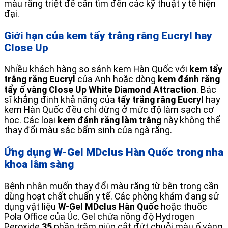
màu răng triệt để cần tìm đến các kỹ thuật y tế hiện
đại.
Giới hạn của kem tẩy trắng răng Eucryl hay
Close Up
Nhiều khách hàng so sánh kem Hàn Quốc với
kem tẩy
trắng răng Eucryl
của Anh hoặc dòng
kem đánh răng
tẩy ố vàng Close Up White Diamond Attraction
. Bác
sĩ khẳng định khả năng của
tẩy trắng răng Eucryl
hay
kem Hàn Quốc đều chỉ dừng ở mức độ làm sạch cơ
học. Các loại
kem đánh răng làm trắng
này không thể
thay đổi màu sắc bẩm sinh của ngà răng.
Ứng dụng W-Gel MDclus Hàn Quốc trong nha
khoa lâm sàng
Bệnh nhân muốn thay đổi màu răng từ bên trong cần
dùng hoạt chất chuẩn y tế. Các phòng khám đang sử
dụng vật liệu
W-Gel MDclus Hàn Quốc
hoặc thuốc
Pola Office của Úc. Gel chứa nồng độ Hydrogen
Peroxide
35
phần trăm giúp cắt đứt chuỗi màu ố vàng