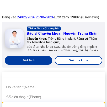
Đăng vào
24/02/2026
25/06/2026
Lượt xem:
198
0/5
(0 Reviews)
Thẩm định nội dung bởi
Bác sĩ Chuyên khoa I Nguyễn Trung Khánh
Chuyên khoa:
Trồng Răng implant, Răng sứ Thẩm
Mỹ, Nha khoa tổng quát,
Bác sĩ tại Nha khoa SGC, chuyên trồng răng Implant
đơn lẻ và toàn hàm, răng sứ thẩm mỹ, điều trị tủy và các
dịch vụ nha khoa tổng quát.
Đặt lịch
Gọi nha khoa