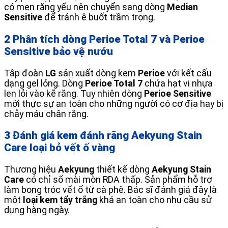
có men răng yếu nên chuyển sang dòng
Median
Sensitive
để tránh ê buốt trầm trọng.
2 Phân tích dòng Perioe Total 7 và Perioe
Sensitive bảo vệ nướu
Tập đoàn
LG
sản xuất dòng kem
Perioe
với kết cấu
dạng gel lỏng. Dòng
Perioe Total 7
chứa hạt vi nhựa
len lỏi vào kẽ răng. Tuy nhiên dòng
Perioe Sensitive
mới thực sự an toàn cho những người có cơ địa hay bị
chảy máu chân răng.
3 Đánh giá kem đánh răng Aekyung Stain
Care loại bỏ vết ố vàng
Thương hiệu
Aekyung
thiết kế dòng
Aekyung Stain
Care
có chỉ số mài mòn RDA thấp. Sản phẩm hỗ trợ
làm bong tróc vết ố từ cà phê. Bác sĩ đánh giá đây là
một
loại kem tẩy trắng
khá an toàn cho nhu cầu sử
dụng hàng ngày.