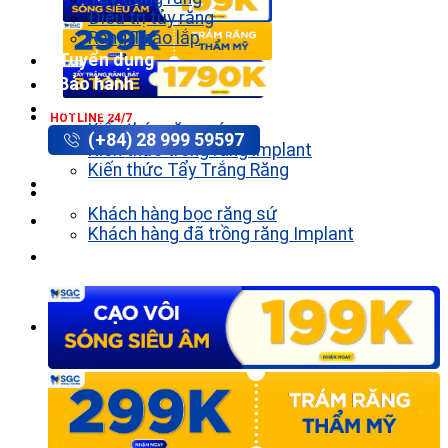
Điều trị tủy răng
Răng Tháo lắp
Tuyển dụng
Bảo hành
Tin tức
HOTLINE 24/7
Kiến thức răng sứ
(+84) 28 999 59597
Kiến thức trồng răng implant
Kiến thức Tẩy Trắng Răng
Khách hàng
Khách hàng bọc răng sứ
Khách hàng đã trồng răng Implant
Liên hệ