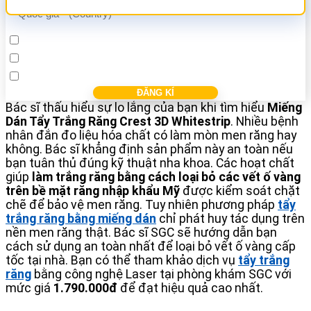
Cấy ghép Implant
Bọc răng sứ
Điều trị các bệnh nha khác
Bác sĩ thấu hiểu sự lo lắng của bạn khi tìm hiểu
Miếng
Dán Tẩy Trắng Răng Crest 3D Whitestrip
. Nhiều bệnh
nhân đắn đo liệu hóa chất có làm mòn men răng hay
không. Bác sĩ khẳng định sản phẩm này an toàn nếu
bạn tuân thủ đúng kỹ thuật nha khoa. Các hoạt chất
giúp
làm trắng răng bằng cách loại bỏ các vết ố vàng
trên bề mặt răng nhập khẩu Mỹ
được kiểm soát chặt
chẽ để bảo vệ men răng. Tuy nhiên phương pháp
tẩy
trắng răng bằng miếng dán
chỉ phát huy tác dụng trên
nền men răng thật. Bác sĩ SGC sẽ hướng dẫn bạn
cách sử dụng an toàn nhất để loại bỏ vết ố vàng cấp
tốc tại nhà. Bạn có thể tham khảo dịch vụ
tẩy trắng
răng
bằng công nghệ Laser tại phòng khám SGC với
mức giá
1.790.000đ
để đạt hiệu quả cao nhất.