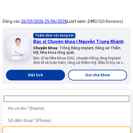
Đăng vào
26/03/2026
25/06/2026
Lượt xem:
249
0/5
(0 Reviews)
Thẩm định nội dung bởi
Bác sĩ Chuyên khoa I Nguyễn Trung Khánh
Chuyên khoa:
Trồng Răng implant, Răng sứ Thẩm
Mỹ, Nha khoa tổng quát,
Bác sĩ tại Nha khoa SGC, chuyên trồng răng Implant
đơn lẻ và toàn hàm, răng sứ thẩm mỹ, điều trị tủy và các
dịch vụ nha khoa tổng quát.
Đặt lịch
Gọi nha khoa