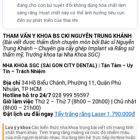
đang cho con bú tuyệt đối không dùng hóa chất làm
sáng răng. Hoạt chất này có thể ảnh hưởng tiêu cực
đến sự phát triển của thai nhi.
THAM VẤN Y KHOA BS CKI NGUYỄN TRUNG KHÁNH
(Bài viết được thẩm định chuyên môn bởi Bác sĩ Nguyễn
Trung Khánh – Chuyên gia cấy ghép Implant và Răng sứ
thẩm mỹ, Trưởng khoa tại Nha Khoa SGC)
NHA KHOA SGC (SAI GON CITY DENTAL) | Tận Tâm – Uy
Tín – Trách Nhiệm
Địa chỉ
34 Hồ Biểu Chánh, Phường 11, Quận Phú
Nhuận, TP HCM
Hotline hỗ trợ 24/7
028 999 59597
Giờ làm việc
Thứ 2 – Thứ 7 (8h00 – 20h00) | Chủ nhật
(8h00 – 21h00)
Đặt lịch ưu đãi ngay
Tẩy trắng răng Laser 1.790.000đ
Lưu ý y khoa
Các kiến thức nha khoa trong bài viết chỉ mang tính
chất tham khảo. Tình trạng răng miệng và mức độ nhiễm màu
của mỗi người là khác nhau. Vui lòng liên hệ trực tiếp Hotline hoặc