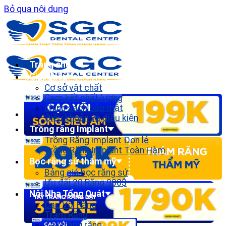
Bỏ qua nội dung
Trang chủ
Giới thiệu
Cơ sở vật chất
Cam kết chất lượng
Chính sách bảo mật
Điều khoản và điều kiện
Trồng răng Implant
Trồng Răng implant Đơn lẻ
Trồng Răng Implant Toàn Hàm
Bọc răng sứ thẩm mỹ
Bảng giá bọc răng sứ
Ưu đãi 20 Răng 900$
Nội Nha Tổng Quát
Cạo Vôi Răng
Trám Răng
Tẩy trắng răng