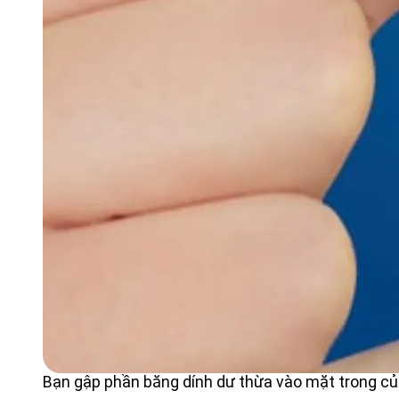
Bạn gập phần băng dính dư thừa vào mặt trong củ