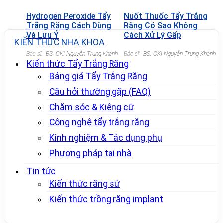
Hydrogen Peroxide Tẩy
Nuốt Thuốc Tẩy Trắng
Trắng Răng Cách Dùng
Răng Có Sao Không
Và Lưu Ý
Cách Xử Lý Gấp
KIẾN THỨC NHA KHOA
Bác sĩ:
BS. CKI Nguyễn Trung Khánh
Bác sĩ:
BS. CKI Nguyễn Trung Khánh
Kiến thức Tẩy Trắng Răng
Bảng giá Tẩy Trắng Răng
Câu hỏi thường gặp (FAQ)
Chăm sóc & Kiêng cữ
Công nghệ tẩy trắng răng
Kinh nghiệm & Tác dụng phụ
Phương pháp tại nhà
Tin tức
Kiến thức răng sứ
Kiến thức trồng răng implant