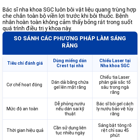
Bác sĩ nha khoa SGC luôn bôi vật liệu quang trùng hợp
che chắn toàn bộ viền lợi trước khi bôi thuốc. Bệnh
nhân hoàn toàn không cảm thấy bỏng rát trong suốt
quá trình điều trị y khoa này.
SO SÁNH CÁC PHƯƠNG PHÁP LÀM SÁNG
RĂNG
Dùng miếng dán
Chiếu Laser tại
Tiêu chí đánh giá
Crest tại nhà
Nha khoa SGC
Chiếu tia Laser
Dán dải băng chứa
phân giải sắc tố
Cơ chế hoạt động
gel lên mặt răng
sâu trong ngà
răng
Dễ phỏng nướu
Bác sĩ bôi gel cách
Mức độ an toàn
nếu dán sai kỹ
ly nướu bảo vệ tủy
thuật
răng
Sáng bật tông rõ
Cần sử dụng liên
Thời gian hiệu quả
rệt chỉ sau 45
tục nhiều ngày
phút