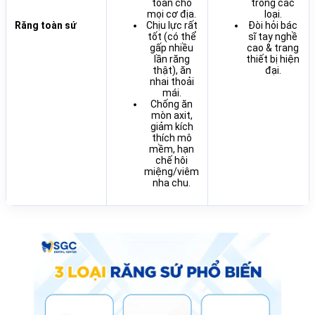
toàn cho
trong các
mọi cơ địa.
loại.
Răng toàn sứ
Chịu lực rất
Đòi hỏi bác
tốt (có thể
sĩ tay nghề
gấp nhiều
cao & trang
lần răng
thiết bị hiện
thật), ăn
đại.
nhai thoải
mái.
Chống ăn
mòn axit,
giảm kích
thích mô
mềm, hạn
chế hôi
miệng/viêm
nha chu.