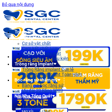
Bỏ qua nội dung
Trang chủ
Giới thiệu
Cơ sở vật chất
Cam kết chất lượng
Chính sách bảo mật
Điều khoản và điều kiện
Trồng răng Implant
Trồng Răng implant Đơn lẻ
Trồng Răng Implant Toàn Hàm
Bọc răng sứ thẩm mỹ
Bảng giá bọc răng sứ
Ưu đãi 20 Răng 900$
Nội Nha Tổng Quát
Cạo Vôi Răng
Trám Răng
Tẩy trắng răng