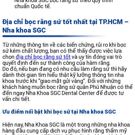
Nha khoa SGC bọc răng sứ theo quy trình
chuẩn Quốc tế.
Địa chỉ bọc răng sứ tốt nhất tại TP.HCM –
Nha khoa SGC
Từ những thông tin về các biến chứng, rủi ro khi bọc
sứ kém chất lượng, bạn có thể thấy được việc lựa
chọn
địa chỉ bọc răng sứ tốt
và uy tín đóng vai trò
quyết định đến sự thành công của hàm răng.
Do đó, nếu bạn đang có nhu cầu làm răng sứ thì hãy
dành thời gian tìm hiểu thật kỹ lưỡng thông tin nha
khoa trước khi “giao mặt gửi vàng”. Đối với những
khách hàng muốn bọc răng sứ quận Phú Nhuận có thể
đến ngay Nha Khoa SGC Dental Center để được tư
vấn chi tiết.
Ưu điểm nổi bật khi bọc sứ tại Nha khoa SGC
Hiện nay, Nha Khoa SGC là một trong những nha khoa
hàng đầu cung cấp dịch vụ phục hình răng thẩm mỹ