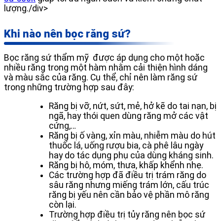
lượng./div>
Khi nào nên bọc răng sứ?
Bọc răng sứ thẩm mỹ được áp dụng cho một hoặc
nhiều răng trong một hàm nhằm cải thiện hình dáng
và màu sắc của răng. Cụ thể, chỉ nên làm răng sứ
trong những trường hợp sau đây:
Răng bị vỡ, nứt, sứt, mẻ, hở kẽ do tai nạn, bị
ngã, hay thói quen dùng răng mở các vật
cứng,…
Răng bị ố vàng, xỉn màu, nhiễm màu do hút
thuốc lá, uống rượu bia, cà phê lâu ngày
hay do tác dụng phụ của dùng kháng sinh.
Răng bị hô, móm, thưa, khấp khểnh nhẹ.
Các trường hợp đã điều trị trám răng do
sâu răng nhưng miếng trám lớn, cấu trúc
răng bị yếu nên cần bảo vệ phần mô răng
còn lại.
Trường hợp điều trị tủy răng nên bọc sứ