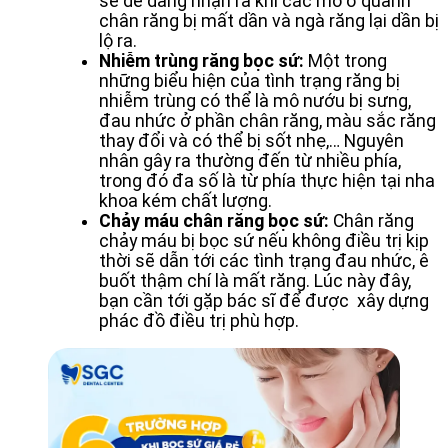
sẽ dễ dàng nhận ra khi các mô ở quanh
chân răng bị mất dần và ngà răng lại dần bị
lộ ra.
Nhiễm trùng răng bọc sứ:
Một trong
những biểu hiện của tình trạng răng bị
nhiễm trùng có thể là mô nướu bị sưng,
đau nhức ở phần chân răng, màu sắc răng
thay đổi và có thể bị sốt nhẹ,… Nguyên
nhân gây ra thường đến từ nhiều phía,
trong đó đa số là từ phía thực hiện tại nha
khoa kém chất lượng.
Chảy máu chân răng bọc sứ:
Chân răng
chảy máu bị bọc sứ nếu không điều trị kịp
thời sẽ dẫn tới các tình trạng đau nhức, ê
buốt thậm chí là mất răng. Lúc này đây,
bạn cần tới gặp bác sĩ để được xây dựng
phác đồ điều trị phù hợp.