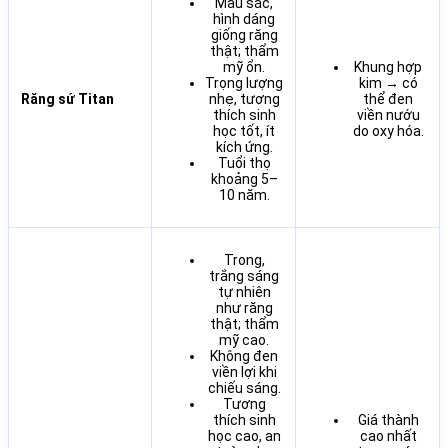
Màu sắc,
hình dáng
giống răng
thật; thẩm
mỹ ổn.
Khung hợp
Trọng lượng
kim → có
Răng sứ Titan
nhẹ, tương
thể đen
thích sinh
viền nướu
học tốt, ít
do oxy hóa.
kích ứng.
Tuổi thọ
khoảng 5–
10 năm.
Trong,
trắng sáng
tự nhiên
như răng
thật; thẩm
mỹ cao.
Không đen
viền lợi khi
chiếu sáng.
Tương
thích sinh
Giá thành
học cao, an
cao nhất