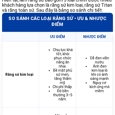
khách hàng lựa chọn là răng sứ kim loại, răng sứ Titan
và răng toàn sứ. Sau đây là bảng so sánh chi tiết:
SO SÁNH CÁC LOẠI RĂNG SỨ • ƯU & NHƯỢC
ĐIỂM
ƯU ĐIỂM
NHƯỢC ĐIỂM
Chịu lực khá
tốt, khôi
phục chức
Dễ đen viền
năng ăn
nướu.
nhai.
Ánh đen
Bề mặt phủ
kim loại lộ
Răng sứ kim loại
sứ men,
khi có ánh
tăng thẩm
sáng mạnh.
mỹ.
Nguy cơ
Chi phí thấp.
kích ứng mô
Độ bền
mềm.
thường 3–5
năm.