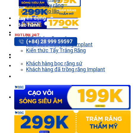
Điều trị tủy răng
Răng Tháo lắp
Tuyển dụng
Bảo hành
Tin tức
HOTLINE 24/7
Kiến thức răng sứ
(+84) 28 999 59597
Kiến thức trồng răng implant
Kiến thức Tẩy Trắng Răng
Khách hàng
Khách hàng bọc răng sứ
Khách hàng đã trồng răng Implant
Liên hệ