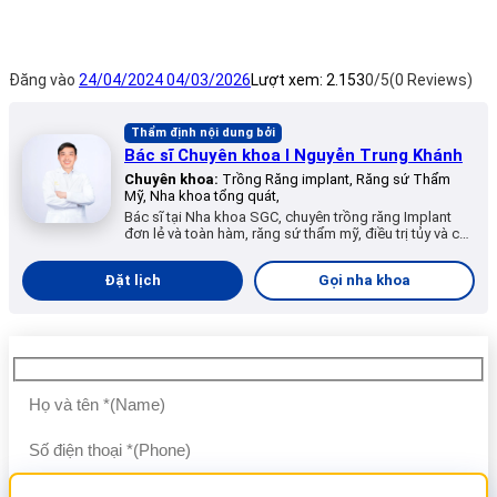
Đăng vào
24/04/2024
04/03/2026
Lượt xem:
2.153
0/5
(0 Reviews)
Thẩm định nội dung bởi
Bác sĩ Chuyên khoa I Nguyễn Trung Khánh
Chuyên khoa:
Trồng Răng implant, Răng sứ Thẩm
Mỹ, Nha khoa tổng quát,
Bác sĩ tại Nha khoa SGC, chuyên trồng răng Implant
đơn lẻ và toàn hàm, răng sứ thẩm mỹ, điều trị tủy và các
dịch vụ nha khoa tổng quát.
Đặt lịch
Gọi nha khoa