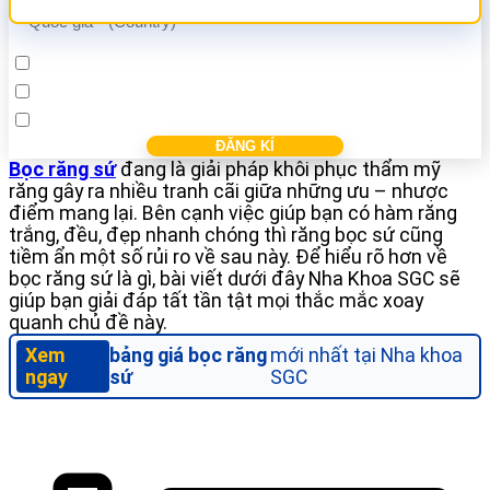
Cấy ghép Implant
Bọc răng sứ
Điều trị các bệnh nha khác
Bọc răng sứ
đang là giải pháp khôi phục thẩm mỹ
răng gây ra nhiều tranh cãi giữa những ưu – nhược
điểm mang lại. Bên cạnh việc giúp bạn có hàm răng
trắng, đều, đẹp nhanh chóng thì răng bọc sứ cũng
tiềm ẩn một số rủi ro về sau này. Để hiểu rõ hơn về
bọc răng sứ là gì, bài viết dưới đây Nha Khoa SGC sẽ
giúp bạn giải đáp tất tần tật mọi thắc mắc xoay
quanh chủ đề này.
Xem
bảng giá bọc răng
mới nhất tại Nha khoa
ngay
sứ
SGC