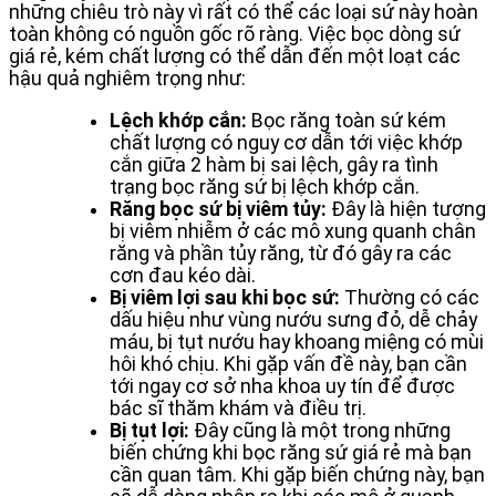
những chiêu trò này vì rất có thể các loại sứ này hoàn
toàn không có nguồn gốc rõ ràng. Việc bọc dòng sứ
giá rẻ, kém chất lượng có thể dẫn đến một loạt các
hậu quả nghiêm trọng như:
Lệch khớp cắn:
Bọc răng toàn sứ kém
chất lượng có nguy cơ dẫn tới việc khớp
cắn giữa 2 hàm bị sai lệch, gây ra tình
trạng bọc răng sứ bị lệch khớp cắn.
Răng bọc sứ bị viêm tủy:
Đây là hiện tượng
bị viêm nhiễm ở các mô xung quanh chân
răng và phần tủy răng, từ đó gây ra các
cơn đau kéo dài.
Bị viêm lợi sau khi bọc sứ:
Thường có các
dấu hiệu như vùng nướu sưng đỏ, dễ chảy
máu, bị tụt nướu hay khoang miệng có mùi
hôi khó chịu. Khi gặp vấn đề này, bạn cần
tới ngay cơ sở nha khoa uy tín để được
bác sĩ thăm khám và điều trị.
Bị tụt lợi:
Đây cũng là một trong những
biến chứng khi bọc răng sứ giá rẻ mà bạn
cần quan tâm. Khi gặp biến chứng này, bạn