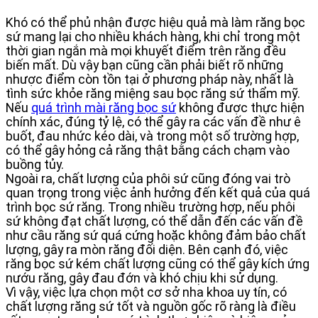
Khó có thể phủ nhận được hiệu quả mà làm răng bọc
sứ mang lại cho nhiều khách hàng, khi chỉ trong một
thời gian ngắn mà mọi khuyết điểm trên răng đều
biến mất. Dù vậy bạn cũng cần phải biết rõ những
nhược điểm còn tồn tại ở phương pháp này, nhất là
tình sức khỏe răng miệng sau bọc răng sứ thẩm mỹ.
Nếu
quá trình mài răng bọc sứ
không được thực hiện
chính xác, đúng tỷ lệ, có thể gây ra các vấn đề như ê
buốt, đau nhức kéo dài, và trong một số trường hợp,
có thể gây hỏng cả răng thật bằng cách chạm vào
buồng tủy.
Ngoài ra, chất lượng của phôi sứ cũng đóng vai trò
quan trọng trong việc ảnh hưởng đến kết quả của quá
trình bọc sứ răng. Trong nhiều trường hợp, nếu phôi
sứ không đạt chất lượng, có thể dẫn đến các vấn đề
như cầu răng sứ quá cứng hoặc không đảm bảo chất
lượng, gây ra mòn răng đối diện. Bên cạnh đó, việc
răng bọc sứ kém chất lượng cũng có thể gây kích ứng
nướu răng, gây đau đớn và khó chịu khi sử dụng.
Vì vậy, việc lựa chọn một cơ sở nha khoa uy tín, có
chất lượng răng sứ tốt và nguồn gốc rõ ràng là điều