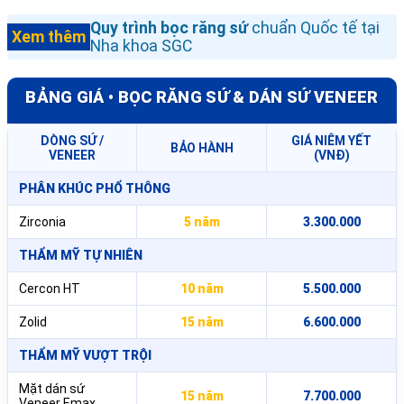
Quy trình bọc răng sứ
chuẩn Quốc tế tại
Xem thêm
Nha khoa SGC
BẢNG GIÁ • BỌC RĂNG SỨ & DÁN SỨ VENEER
DÒNG SỨ /
GIÁ NIÊM YẾT
BẢO HÀNH
VENEER
(VNĐ)
PHÂN KHÚC PHỔ THÔNG
Zirconia
5 năm
3.300.000
THẨM MỸ TỰ NHIÊN
Cercon HT
10 năm
5.500.000
Zolid
15 năm
6.600.000
THẨM MỸ VƯỢT TRỘI
Mặt dán sứ
15 năm
7.700.000
Veneer Emax