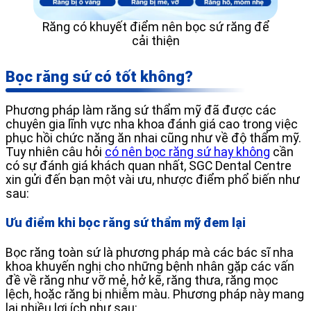
Răng có khuyết điểm nên bọc sứ răng để
cải thiện
Bọc răng sứ có tốt không?
Phương pháp làm răng sứ thẩm mỹ đã được các
chuyên gia lĩnh vực nha khoa đánh giá cao trong việc
phục hồi chức năng ăn nhai cũng như về độ thẩm mỹ.
Tuy nhiên câu hỏi
có nên bọc răng sứ hay không
cần
có sự đánh giá khách quan nhất, SGC Dental Centre
xin gửi đến bạn một vài ưu, nhược điểm phổ biến như
sau:
Ưu điểm khi bọc răng sứ thẩm mỹ đem lại
Bọc răng toàn sứ là phương pháp mà các bác sĩ nha
khoa khuyến nghị cho những bệnh nhân gặp các vấn
đề về răng như vỡ mẻ, hở kẽ, răng thưa, răng mọc
lệch, hoặc răng bị nhiễm màu. Phương pháp này mang
lại nhiều lợi ích như sau: