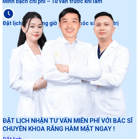
Minh bạch chi phí – Tư vấn trước khi làm
Đặt lịch dễ – Đúng giờ – Chăm sóc sau điều trị
ĐẶT LỊCH NHẬN TƯ VẤN MIỄN PHÍ VỚI BÁC SĨ
CHUYÊN KHOA RĂNG HÀM MẶT NGAY !