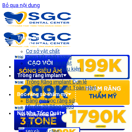
Bỏ qua nội dung
Trang chủ
Giới thiệu
Cơ sở vật chất
Cam kết chất lượng
Chính sách bảo mật
Điều khoản và điều kiện
Trồng răng Implant
Trồng Răng implant Đơn lẻ
Trồng Răng Implant Toàn Hàm
Bọc răng sứ thẩm mỹ
Bảng giá bọc răng sứ
Ưu đãi 20 Răng 900$
Nội Nha Tổng Quát
Cạo Vôi Răng
Trám Răng
Tẩy trắng răng