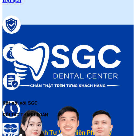
Đặt lịch
An toàn – Vô khuẩn chuẩn Bộ Y tế
Bảo hành điều trị rõ ràng
Minh bạch chi phí – Tư vấn trước khi làm
Kết nối với SGC
ĐỐI TÁC THANH TOÁN
Đặt lịch dễ – Đúng giờ – Chăm sóc sau điều trị
Đặt Lịch Tư Vấn Miễn Phí Ngay