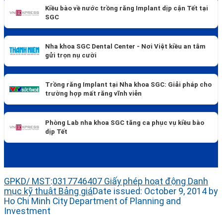
Kiều bào về nước trồng răng Implant dịp cận Tết tại
SGC
Nha khoa SGC Dental Center - Nơi Việt kiều an tâm
gửi trọn nụ cười
Trồng răng Implant tại Nha khoa SGC: Giải pháp cho
trường hợp mất răng vĩnh viễn
Phòng Lab nha khoa SGC tăng ca phục vụ kiều bào
dịp Tết
GPKD/ MST
:
0317746407
Giấy phép hoạt động
Danh
mục kỹ thuật
Bảng giá
Date issued: October 9, 2014 by
Ho Chi Minh City Department of Planning and
Investment