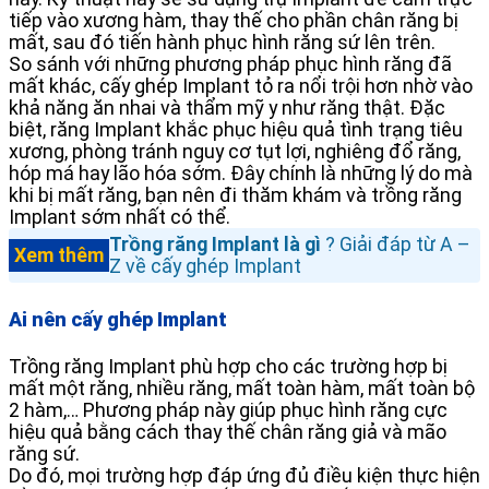
tiếp vào xương hàm, thay thế cho phần chân răng bị
mất, sau đó tiến hành phục hình răng sứ lên trên.
So sánh với những phương pháp phục hình răng đã
mất khác, cấy ghép Implant tỏ ra nổi trội hơn nhờ vào
khả năng ăn nhai và thẩm mỹ y như răng thật. Đặc
biệt, răng Implant khắc phục hiệu quả tình trạng tiêu
xương, phòng tránh nguy cơ tụt lợi, nghiêng đổ răng,
hóp má hay lão hóa sớm. Đây chính là những lý do mà
khi bị mất răng, bạn nên đi thăm khám và trồng răng
Implant sớm nhất có thể.
Trồng răng Implant là gì
? Giải đáp từ A –
Xem thêm
Z về cấy ghép Implant
Ai nên cấy ghép Implant
Trồng răng Implant phù hợp cho các trường hợp bị
mất một răng, nhiều răng, mất toàn hàm, mất toàn bộ
2 hàm,… Phương pháp này giúp phục hình răng cực
hiệu quả bằng cách thay thế chân răng giả và mão
răng sứ.
Do đó, mọi trường hợp đáp ứng đủ điều kiện thực hiện