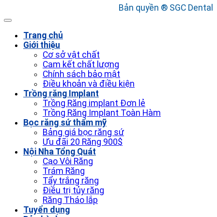
Bản quyền ® SGC Dental
Trang chủ
Giới thiệu
Cơ sở vật chất
Cam kết chất lượng
Chính sách bảo mật
Điều khoản và điều kiện
Trồng răng Implant
Trồng Răng implant Đơn lẻ
Trồng Răng Implant Toàn Hàm
Bọc răng sứ thẩm mỹ
Bảng giá bọc răng sứ
Ưu đãi 20 Răng 900$
Nội Nha Tổng Quát
Cạo Vôi Răng
Trám Răng
Tẩy trắng răng
Điều trị tủy răng
Răng Tháo lắp
Tuyển dụng