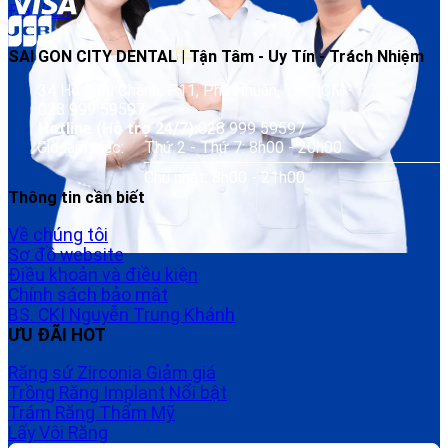
Đặt lịch
SAI GON CITY DENTAL | Tận Tâm - Uy Tín - Trách Nhiệm
34 Hồ Biểu Chánh, P.11, Phú Nhuận, TP. HCM
028 999 59597
Hotline (Hỗ trợ 24/7):
028 999 59597
Giờ làm việc:
Thứ 2 - Thứ 7: 8h00 - 20h00
Chủ nhật: 8h00 - 21h00
Thông tin cần biết
Về chúng tôi
Sơ đồ website
Điều khoản và điều kiện
Chính sách bảo mật
BS. CKI Nguyễn Trung Khánh
ƯU ĐÃI HOT
Răng sứ Zirconia
Trồng Răng Implant
Trám Răng Thẩm Mỹ
Lấy Vôi Răng