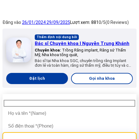
Đăng vào
26/01/2024
29/09/2025
Lượt xem:
881
0/5
(0 Reviews)
Thẩm định nội dung bởi
Bác sĩ Chuyên khoa I Nguyễn Trung Khánh
Chuyên khoa:
Trồng Răng implant, Răng sứ Thẩm
Mỹ, Nha khoa tổng quát,
Bác sĩ tại Nha khoa SGC, chuyên trồng răng Implant
đơn lẻ và toàn hàm, răng sứ thẩm mỹ, điều trị tủy và các
dịch vụ nha khoa tổng quát.
Đặt lịch
Gọi nha khoa