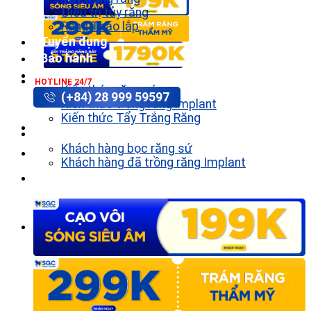
Điều trị tủy răng
Răng Tháo lắp
Tuyển dụng
Bảo hành
Tin tức
HOTLINE 24/7
Kiến thức răng sứ
(+84) 28 999 59597
Kiến thức trồng răng implant
Kiến thức Tẩy Trắng Răng
Khách hàng
Khách hàng bọc răng sứ
Khách hàng đã trồng răng Implant
Liên hệ