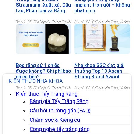
Straumann: Xuất xứ, Cấu
Implant trọn gói – Không
tạo, Phân loại và Bảng
phát sinh
giá chi tiết
Bác sĩ:
BS. CKI Nguyễn Trung Khánh
Bác sĩ:
BS. CKI Nguyễn Trung Khánh
Bọc răng sứ 1 chiếc
Nha khoa SGC đạt giải
được không? Chi phí bao
thưởng Top 10 Asean
nhiêu tiền?
Strong Brand Award
KIẾN THỨC NHA KHOA
2022
Bác sĩ:
BS. CKI Nguyễn Trung Khánh
Bác sĩ:
BS. CKI Nguyễn Trung Khánh
Kiến thức Tẩy Trắng Răng
Bảng giá Tẩy Trắng Răng
Câu hỏi thường gặp (FAQ)
Chăm sóc & Kiêng cữ
Công nghệ tẩy trắng răng