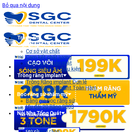
Bỏ qua nội dung
Trang chủ
Giới thiệu
Cơ sở vật chất
Cam kết chất lượng
Chính sách bảo mật
Điều khoản và điều kiện
Trồng răng Implant
Trồng Răng implant Đơn lẻ
Trồng Răng Implant Toàn Hàm
Bọc răng sứ thẩm mỹ
Bảng giá bọc răng sứ
Ưu đãi 20 Răng 900$
Nội Nha Tổng Quát
Cạo Vôi Răng
Trám Răng
Tẩy trắng răng