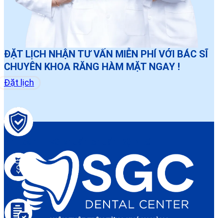
ĐẶT LỊCH NHẬN TƯ VẤN MIỄN PHÍ VỚI BÁC SĨ
CHUYÊN KHOA RĂNG HÀM MẶT NGAY !
Đặt lịch
An toàn – Vô khuẩn chuẩn Bộ Y tế
Bảo hành điều trị rõ ràng