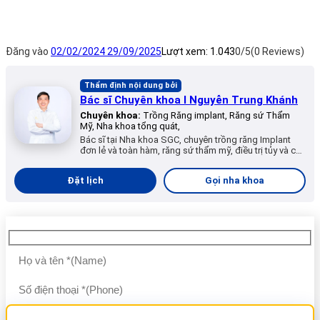
Đăng vào
02/02/2024
29/09/2025
Lượt xem:
1.043
0/5
(0 Reviews)
Thẩm định nội dung bởi
Bác sĩ Chuyên khoa I Nguyễn Trung Khánh
Chuyên khoa:
Trồng Răng implant, Răng sứ Thẩm
Mỹ, Nha khoa tổng quát,
Bác sĩ tại Nha khoa SGC, chuyên trồng răng Implant
đơn lẻ và toàn hàm, răng sứ thẩm mỹ, điều trị tủy và các
dịch vụ nha khoa tổng quát.
Đặt lịch
Gọi nha khoa