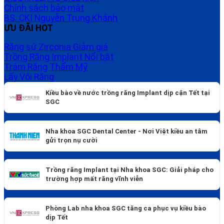
Chính sách bảo mật
BS. CKI Nguyễn Trung Khánh
ƯU ĐÃI HOT
Răng sứ Zirconia
Trồng Răng Implant
Trám Răng Thẩm Mỹ
Lấy Vôi Răng
Kiều bào về nước trồng răng Implant dịp cận Tết tại
SGC
Nha khoa SGC Dental Center - Nơi Việt kiều an tâm
gửi trọn nụ cười
Trồng răng Implant tại Nha khoa SGC: Giải pháp cho
trường hợp mất răng vĩnh viễn
Phòng Lab nha khoa SGC tăng ca phục vụ kiều bào
dịp Tết