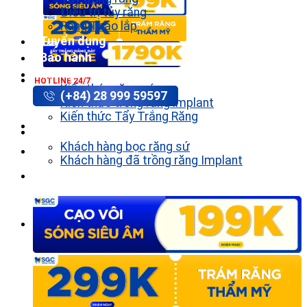
Điều trị tủy răng
Răng Tháo lắp
Tuyển dụng
Bảo hành
Tin tức
HOTLINE 24/7
Kiến thức răng sứ
(+84) 28 999 59597
Kiến thức trồng răng implant
Kiến thức Tẩy Trắng Răng
Khách hàng
Khách hàng bọc răng sứ
Khách hàng đã trồng răng Implant
Liên hệ