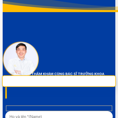
ĐẶT LỊCH THĂM KHÁM CÙNG BÁC SĨ TRƯỞNG KHOA
Sai Gon City Dental đảm bảo dịch vụ chụp phim và thăm khám miễn phí
100% Liên hệ ngay để được tư vấn các về vấn đề răng!