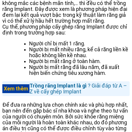
không mắc các bệnh mãn tính,… thì đều có thể trồng
răng Implant. Đây được xem là phương pháp hiện đại
đem lại kết quả vượt bậc trong kỹ thuật làm răng giả
vì có thể xử lý hầu hết trường hợp mất răng.
Cụ thể, phương pháp cấy ghép răng Implant được chỉ
định trong trường hợp sau:
Người chỉ bị mất 1 răng.
Người bị mất nhiều răng, kể cả răng liền kề
hoặc không liền kề nhau.
Người bị mất răng ở toàn hàm.
Người bị mất răng đã lâu năm, đã xuất
hiện biến chứng tiêu xương hàm.
Trồng răng Implant là gì
? Giải đáp từ A –
Xem thêm
Z về cấy ghép Implant
Để đưa ra những lựa chọn chính xác và phù hợp nhất,
bạn nên đến gặp bác sĩ nha khoa và nghe theo tư vấn
của người có chuyên môn. Bởi sức khỏe răng miệng
của mỗi người là hoàn toàn khác nhau, do đó phương
án điều trị cũng có thể được điều chỉnh tùy vào từng