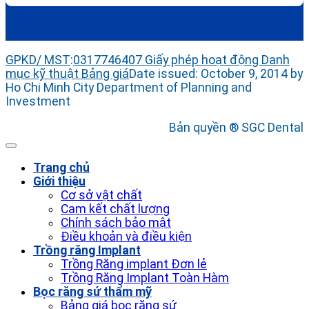
GPKD/ MST
:
0317746407
Giấy phép hoạt động
Danh
mục kỹ thuật
Bảng giá
Date issued: October 9, 2014 by
Ho Chi Minh City Department of Planning and
Investment
Bản quyền ® SGC Dental
Trang chủ
Giới thiệu
Cơ sở vật chất
Cam kết chất lượng
Chính sách bảo mật
Điều khoản và điều kiện
Trồng răng Implant
Trồng Răng implant Đơn lẻ
Trồng Răng Implant Toàn Hàm
Bọc răng sứ thẩm mỹ
Bảng giá bọc răng sứ