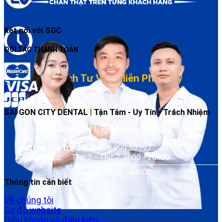
Minh bạch chi phí – Tư vấn trước khi làm
Kết nối với SGC
ĐỐI TÁC THANH TOÁN
Đặt lịch dễ – Đúng giờ – Chăm sóc sau điều trị
Đặt Lịch Tư Vấn Miễn Phí Ngay
Đặt lịch
SAI GON CITY DENTAL | Tận Tâm - Uy Tín - Trách Nhiệm
34 Hồ Biểu Chánh, P.11, Phú Nhuận, TP. HCM
028 999 59597
Hotline (Hỗ trợ 24/7):
028 999 59597
Giờ làm việc:
Thứ 2 - Thứ 7: 8h00 - 20h00
Chủ nhật: 8h00 - 21h00
Thông tin cần biết
Về chúng tôi
Sơ đồ website
Điều khoản và điều kiện