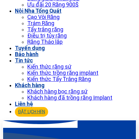
Ưu đãi 20 Răng 900$
Nội Nha Tổng Quát
Cạo Vôi Răng
Trám Răng
Tẩy trắng răng
Điều trị tủy răng
Răng Tháo lắp
Tuyển dụng
Bảo hành
Tin tức
Kiến thức răng sứ
Kiến thức trồng răng implant
Kiến thức Tẩy Trắng Răng
Khách hàng
Khách hàng bọc răng sứ
Khách hàng đã trồng răng Implant
Liên hệ
ĐẶT LỊCH HẸN