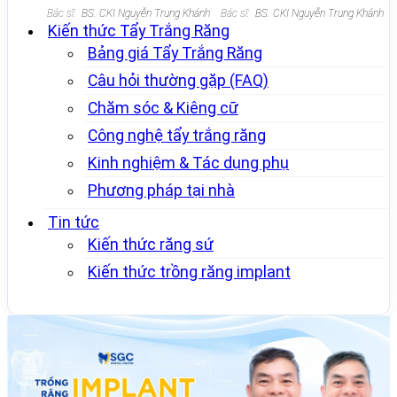
Bác sĩ:
BS. CKI Nguyễn Trung Khánh
Bác sĩ:
BS. CKI Nguyễn Trung Khánh
Kiến thức Tẩy Trắng Răng
Bảng giá Tẩy Trắng Răng
Câu hỏi thường gặp (FAQ)
Chăm sóc & Kiêng cữ
Công nghệ tẩy trắng răng
Kinh nghiệm & Tác dụng phụ
Phương pháp tại nhà
Tin tức
Kiến thức răng sứ
Kiến thức trồng răng implant