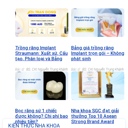
Trồng răng Implant
Bảng giá trồng răng
Straumann: Xuất xứ, Cấu
Implant trọn gói – Không
tạo, Phân loại và Bảng
phát sinh
giá chi tiết
Bác sĩ:
BS. CKI Nguyễn Trung Khánh
Bác sĩ:
BS. CKI Nguyễn Trung Khánh
Bọc răng sứ 1 chiếc
Nha khoa SGC đạt giải
được không? Chi phí bao
thưởng Top 10 Asean
nhiêu tiền?
Strong Brand Award
KIẾN THỨC NHA KHOA
2022