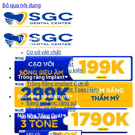
Bỏ qua nội dung
Trang chủ
Giới thiệu
Cơ sở vật chất
Cam kết chất lượng
Chính sách bảo mật
Điều khoản và điều kiện
Trồng răng Implant
Trồng Răng implant Đơn lẻ
Trồng Răng Implant Toàn Hàm
Bọc răng sứ thẩm mỹ
Bảng giá bọc răng sứ
Ưu đãi 20 Răng 900$
Nội Nha Tổng Quát
Cạo Vôi Răng
Trám Răng
Tẩy trắng răng