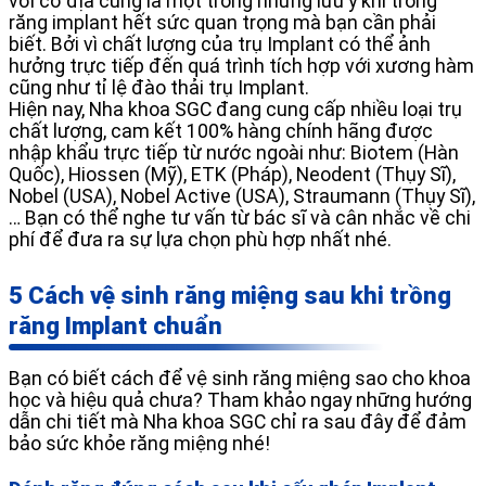
với cơ địa cũng là một trong những lưu ý khi trồng
răng implant hết sức quan trọng mà bạn cần phải
biết. Bởi vì chất lượng của trụ Implant có thể ảnh
hưởng trực tiếp đến quá trình tích hợp với xương hàm
cũng như tỉ lệ đào thải trụ Implant.
Hiện nay, Nha khoa SGC đang cung cấp nhiều loại trụ
chất lượng, cam kết 100% hàng chính hãng được
nhập khẩu trực tiếp từ nước ngoài như: Biotem (Hàn
Quốc), Hiossen (Mỹ), ETK (Pháp), Neodent (Thụy Sĩ),
Nobel (USA), Nobel Active (USA), Straumann (Thụy Sĩ),
… Bạn có thể nghe tư vấn từ bác sĩ và cân nhắc về chi
phí để đưa ra sự lựa chọn phù hợp nhất nhé.
5 Cách vệ sinh răng miệng sau khi trồng
răng Implant chuẩn
Bạn có biết cách để vệ sinh răng miệng
sao cho khoa
học và hiệu quả chưa? Tham khảo ngay những hướng
dẫn chi tiết mà Nha khoa SGC chỉ ra sau đây để đảm
bảo sức khỏe răng miệng nhé!