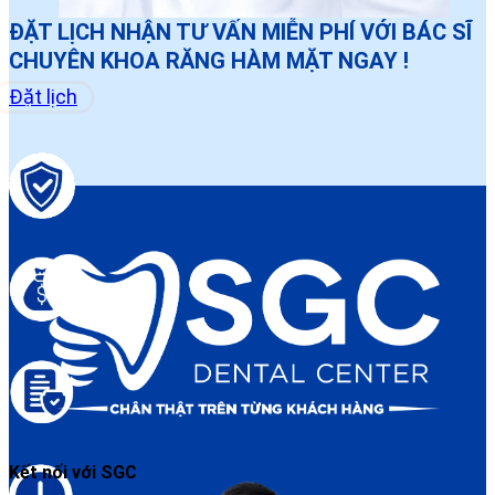
ĐẶT LỊCH NHẬN TƯ VẤN MIỄN PHÍ VỚI BÁC SĨ
CHUYÊN KHOA RĂNG HÀM MẶT NGAY !
Đặt lịch
An toàn – Vô khuẩn chuẩn Bộ Y tế
Bảo hành điều trị rõ ràng
Minh bạch chi phí – Tư vấn trước khi làm
Kết nối với SGC