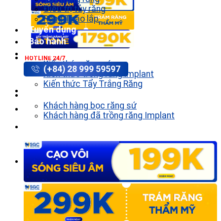
Điều trị tủy răng
Răng Tháo lắp
Tuyển dụng
Bảo hành
Tin tức
HOTLINE 24/7
Kiến thức răng sứ
(+84) 28 999 59597
Kiến thức trồng răng implant
Kiến thức Tẩy Trắng Răng
Khách hàng
Khách hàng bọc răng sứ
Khách hàng đã trồng răng Implant
Liên hệ