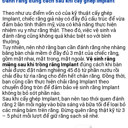
Đánh răng đúng cách sau khi cấy ghép Implant
Theo như ưu điểm vốn có của kỹ thuật cấy ghép
Implant, chiếc răng giả này có đầy đủ cấu trúc để vừa
đảm bảo tính thẩm mỹ, vừa có khả năng thực hiện
nhiệm vụ y như răng thật. Theo đó, việc vệ sinh và
đánh răng cũng không quá khác biệt so với bình
thường.
Tuy nhiên, nên nhớ rằng bạn cần đánh răng nhẹ nhàng
bằng bàn chải mềm ở đầy đủ 3 mặt của chiếc răng,
gồm mặt nhai, mặt trong, mặt ngoài.
Vệ sinh răng
miệng sau khi trồng răng Implant
đúng cách khi bàn
chải được đặt nằm nghiêng 45 độ từ phần nướu rồi
chải đều từ rìa răng cho đến hết chân răng. Đồng thời,
bạn cũng cần thực hiện chải răng Implant theo
chuyển động tròn để đảm bảo vệ sinh răng Implant
không bị bỏ sót phần nào.
Sau khi cấy ghép Implant, bạn nên tạo thói quen đánh
răng 2 lần mỗi ngày vào bữa sáng và bữa tối để loại bỏ
các mảng bám trên răng. Đừng quên răng thật kỹ từ 3
– 5 phút mỗi lượt để giữ răng sạch sẽ nhé.