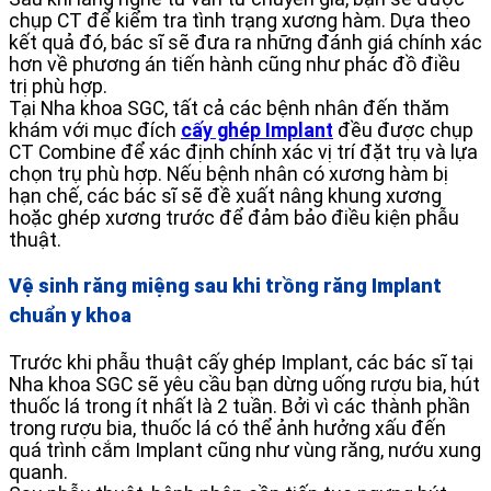
chụp CT để kiểm tra tình trạng xương hàm. Dựa theo
kết quả đó, bác sĩ sẽ đưa ra những đánh giá chính xác
hơn về phương án tiến hành cũng như phác đồ điều
trị phù hợp.
Tại Nha khoa SGC, tất cả các bệnh nhân đến thăm
khám với mục đích
cấy ghép Implant
đều được chụp
CT Combine để xác định chính xác vị trí đặt trụ và lựa
chọn trụ phù hợp. Nếu bệnh nhân có xương hàm bị
hạn chế, các bác sĩ sẽ đề xuất nâng khung xương
hoặc ghép xương trước để đảm bảo điều kiện phẫu
thuật.
Vệ sinh răng miệng sau khi trồng răng Implant
chuẩn y khoa
Trước khi phẫu thuật cấy ghép Implant, các bác sĩ tại
Nha khoa SGC sẽ yêu cầu bạn dừng uống rượu bia, hút
thuốc lá trong ít nhất là 2 tuần. Bởi vì các thành phần
trong rượu bia, thuốc lá có thể ảnh hưởng xấu đến
quá trình cắm Implant cũng như vùng răng, nướu xung
quanh.