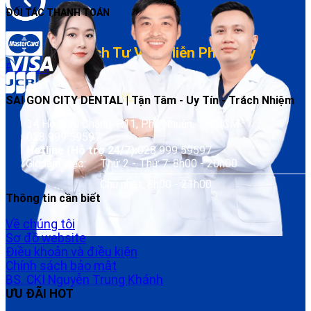
ĐỐI TÁC THANH TOÁN
Đặt lịch dễ – Đúng giờ – Chăm sóc sau điều trị
Đặt Lịch Tư Vấn Miễn Phí Ngay
Đặt lịch
SAI GON CITY DENTAL | Tận Tâm - Uy Tín - Trách Nhiệm
34 Hồ Biểu Chánh, P.11, Phú Nhuận, TP. HCM
028 999 59597
Hotline (Hỗ trợ 24/7):
028 999 59597
Giờ làm việc:
Thứ 2 - Thứ 7: 8h00 - 20h00
Chủ nhật: 8h00 - 21h00
Thông tin cần biết
Về chúng tôi
Sơ đồ website
Điều khoản và điều kiện
Chính sách bảo mật
BS. CKI Nguyễn Trung Khánh
ƯU ĐÃI HOT