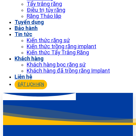
Tẩy trắng răng
Điều trị tủy răng
Răng Tháo lắp
Tuyển dụng
Bảo hành
Tin tức
Kiến thức răng sứ
Kiến thức trồng răng implant
Kiến thức Tẩy Trắng Răng
Khách hàng
Khách hàng bọc răng sứ
Khách hàng đã trồng răng Implant
Liên hệ
ĐẶT LỊCH HẸN