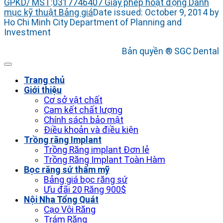
GPKD/ MST
:
0317746407
Giấy phép hoạt động
Danh
mục kỹ thuật
Bảng giá
Date issued: October 9, 2014 by
Ho Chi Minh City Department of Planning and
Investment
Bản quyền ® SGC Dental
Trang chủ
Giới thiệu
Cơ sở vật chất
Cam kết chất lượng
Chính sách bảo mật
Điều khoản và điều kiện
Trồng răng Implant
Trồng Răng implant Đơn lẻ
Trồng Răng Implant Toàn Hàm
Bọc răng sứ thẩm mỹ
Bảng giá bọc răng sứ
Ưu đãi 20 Răng 900$
Nội Nha Tổng Quát
Cạo Vôi Răng
Trám Răng