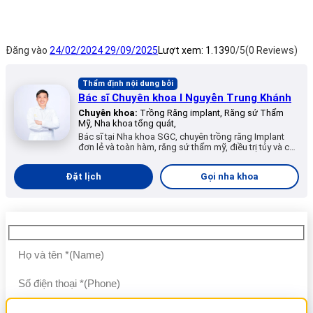
Đăng vào
24/02/2024
29/09/2025
Lượt xem:
1.139
0/5
(0 Reviews)
Thẩm định nội dung bởi
Bác sĩ Chuyên khoa I Nguyễn Trung Khánh
Chuyên khoa:
Trồng Răng implant, Răng sứ Thẩm
Mỹ, Nha khoa tổng quát,
Bác sĩ tại Nha khoa SGC, chuyên trồng răng Implant
đơn lẻ và toàn hàm, răng sứ thẩm mỹ, điều trị tủy và các
dịch vụ nha khoa tổng quát.
Đặt lịch
Gọi nha khoa