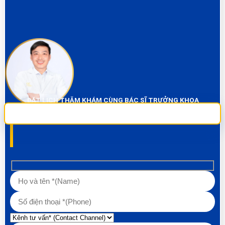
ĐẶT LỊCH THĂM KHÁM CÙNG BÁC SĨ TRƯỞNG KHOA
Sai Gon City Dental đảm bảo dịch vụ chụp phim và thăm khám miễn phí
100% Liên hệ ngay để được tư vấn các về vấn đề răng!