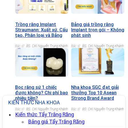
Trồng răng Implant
Bảng giá trồng răng
Straumann: Xuất xứ, Cấu
Implant trọn gói – Không
tạo, Phân loại và Bảng
phát sinh
giá chi tiết
Bác sĩ:
BS. CKI Nguyễn Trung Khánh
Bác sĩ:
BS. CKI Nguyễn Trung Khánh
Bọc răng sứ 1 chiếc
Nha khoa SGC đạt giải
được không? Chi phí bao
thưởng Top 10 Asean
nhiêu tiền?
Strong Brand Award
KIẾN THỨC NHA KHOA
2022
Bác sĩ:
BS. CKI Nguyễn Trung Khánh
Bác sĩ:
BS. CKI Nguyễn Trung Khánh
Kiến thức Tẩy Trắng Răng
Bảng giá Tẩy Trắng Răng