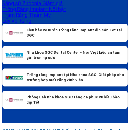
Răng sứ Zirconia
Trồng Răng Implant
Trám Răng Thẩm Mỹ
Lấy Vôi Răng
Kiều bào về nước trồng răng Implant dịp cận Tết tại
SGC
Nha khoa SGC Dental Center - Nơi Việt kiều an tâm
gửi trọn nụ cười
Trồng răng Implant tại Nha khoa SGC: Giải pháp cho
trường hợp mất răng vĩnh viễn
Phòng Lab nha khoa SGC tăng ca phục vụ kiều bào
dịp Tết