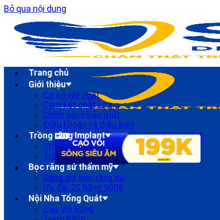
Bỏ qua nội dung
Trang chủ
Giới thiệu
Cơ sở vật chất
Cam kết chất lượng
Chính sách bảo mật
Điều khoản và điều kiện
Trồng răng Implant
Trồng Răng implant Đơn lẻ
Trồng Răng Implant Toàn Hàm
Bọc răng sứ thẩm mỹ
Bảng giá bọc răng sứ
Ưu đãi 20 Răng 900$
Nội Nha Tổng Quát
Cạo Vôi Răng
Trám Răng