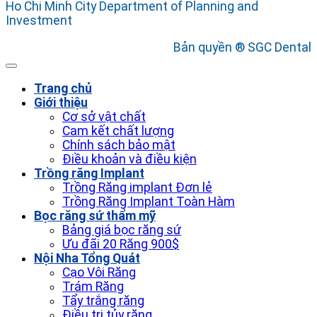
Ho Chi Minh City Department of Planning and
Investment
Bản quyền ® SGC Dental
Trang chủ
Giới thiệu
Cơ sở vật chất
Cam kết chất lượng
Chính sách bảo mật
Điều khoản và điều kiện
Trồng răng Implant
Trồng Răng implant Đơn lẻ
Trồng Răng Implant Toàn Hàm
Bọc răng sứ thẩm mỹ
Bảng giá bọc răng sứ
Ưu đãi 20 Răng 900$
Nội Nha Tổng Quát
Cạo Vôi Răng
Trám Răng
Tẩy trắng răng
Điều trị tủy răng