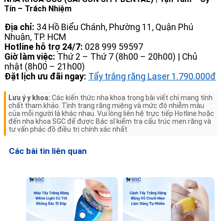
Tín – Trách Nhiệm
Địa chỉ:
34 Hồ Biểu Chánh, Phường 11, Quận Phú
Nhuận, TP. HCM
Hotline hỗ trợ 24/7:
028 999 59597
Giờ làm việc:
Thứ 2 – Thứ 7 (8h00 – 20h00) | Chủ
nhật (8h00 – 21h00)
Đặt lịch ưu đãi ngay:
Tẩy trắng răng Laser 1.790.000đ
Lưu ý y khoa:
Các kiến thức nha khoa trong bài viết chỉ mang tính
chất tham khảo. Tình trạng răng miệng và mức độ nhiễm màu
của mỗi người là khác nhau. Vui lòng liên hệ trực tiếp Hotline hoặc
đến nha khoa SGC để được Bác sĩ kiểm tra cấu trúc men răng và
tư vấn phác đồ điều trị chính xác nhất.
Các bài tin liên quan