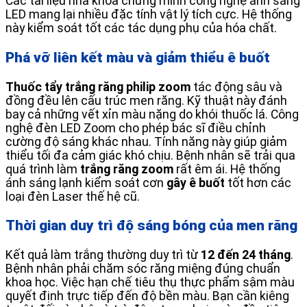
Các tài liệu nha khoa chứng minh công nghệ ánh sáng
LED mang lại nhiều đặc tính vật lý tích cực. Hệ thống
này kiểm soát tốt các tác dụng phụ của hóa chất.
Phá vỡ liên kết màu và giảm thiểu ê buốt
Thuốc tẩy trắng răng philip zoom
tác động sâu và
đồng đều lên cấu trúc men răng. Kỹ thuật này đánh
bay cả những vết xỉn màu nặng do khói thuốc lá. Công
nghệ đèn LED Zoom cho phép bác sĩ điều chỉnh
cường độ sáng khác nhau. Tính năng này giúp giảm
thiểu tối đa cảm giác khó chịu. Bệnh nhân sẽ trải qua
quá trình làm
trắng răng zoom
rất êm ái. Hệ thống
ánh sáng lạnh kiểm soát cơn
gây ê buốt
tốt hơn các
loại đèn Laser thế hệ cũ.
Thời gian duy trì độ sáng bóng của men răng
Kết quả làm trắng thường duy trì từ
12 đến 24 tháng
.
Bệnh nhân phải chăm sóc răng miệng đúng chuẩn
khoa học. Việc hạn chế tiêu thụ thực phẩm sậm màu
quyết định trực tiếp đến độ bền màu. Bạn cần kiêng