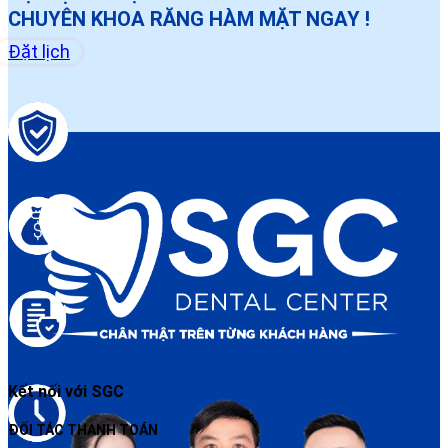
CHUYÊN KHOA RĂNG HÀM MẶT NGAY !
Đặt lịch
An toàn – Vô khuẩn chuẩn Bộ Y tế
Bảo hành điều trị rõ ràng
Minh bạch chi phí – Tư vấn trước khi làm
Kết nối với SGC
ĐỐI TÁC THANH TOÁN