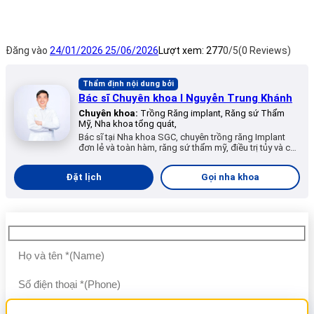
Đăng vào
24/01/2026
25/06/2026
Lượt xem:
277
0/5
(0 Reviews)
Thẩm định nội dung bởi
Bác sĩ Chuyên khoa I Nguyễn Trung Khánh
Chuyên khoa:
Trồng Răng implant, Răng sứ Thẩm
Mỹ, Nha khoa tổng quát,
Bác sĩ tại Nha khoa SGC, chuyên trồng răng Implant
đơn lẻ và toàn hàm, răng sứ thẩm mỹ, điều trị tủy và các
dịch vụ nha khoa tổng quát.
Đặt lịch
Gọi nha khoa