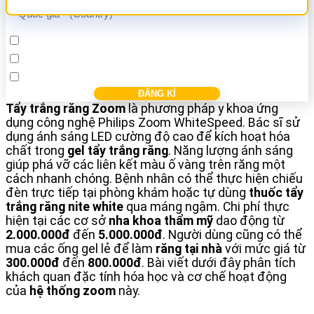
Cấy ghép Implant
Bọc răng sứ
Điều trị các bệnh nha khác
Tẩy trắng răng Zoom
là phương pháp y khoa ứng
dụng công nghệ Philips Zoom WhiteSpeed. Bác sĩ sử
dụng ánh sáng LED cường độ cao để kích hoạt hóa
chất trong
gel tẩy trắng răng
. Năng lượng ánh sáng
giúp phá vỡ các liên kết màu ố vàng trên răng một
cách nhanh chóng. Bệnh nhân có thể thực hiện chiếu
đèn trực tiếp tại phòng khám hoặc tự dùng
thuốc tẩy
trắng răng nite white
qua máng ngậm. Chi phí thực
hiện tại các cơ sở
nha khoa thẩm mỹ
dao động từ
2.000.000đ
đến
5.000.000đ
. Người dùng cũng có thể
mua các ống gel lẻ để làm
răng tại nhà
với mức giá từ
300.000đ
đến
800.000đ
. Bài viết dưới đây phân tích
khách quan đặc tính hóa học và cơ chế hoạt động
của
hệ thống zoom
này.