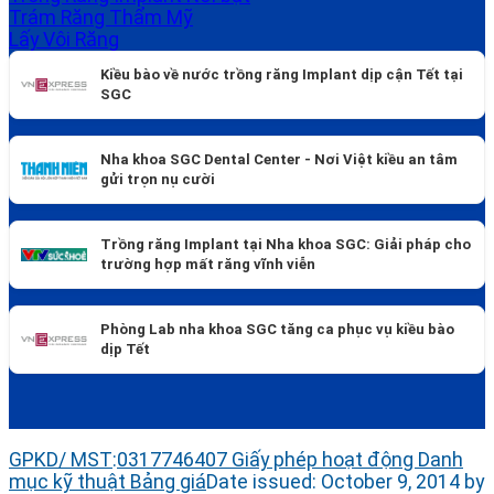
Trám Răng Thẩm Mỹ
Lấy Vôi Răng
Kiều bào về nước trồng răng Implant dịp cận Tết tại
SGC
Nha khoa SGC Dental Center - Nơi Việt kiều an tâm
gửi trọn nụ cười
Trồng răng Implant tại Nha khoa SGC: Giải pháp cho
trường hợp mất răng vĩnh viễn
Phòng Lab nha khoa SGC tăng ca phục vụ kiều bào
dịp Tết
GPKD/ MST
:
0317746407
Giấy phép hoạt động
Danh
mục kỹ thuật
Bảng giá
Date issued: October 9, 2014 by