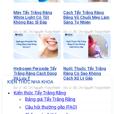
Máy Tẩy Trắng Răng
Cách Tẩy Trắng Răng
White Light Có Tốt
Bằng Vỏ Chuối Mẹo Làm
Không Bác Sĩ Đáp
Sáng Tự Nhiên
Bác sĩ:
BS. CKI Nguyễn Trung Khánh
Bác sĩ:
BS. CKI Nguyễn Trung Khánh
Hydrogen Peroxide Tẩy
Nuốt Thuốc Tẩy Trắng
Trắng Răng Cách Dùng
Răng Có Sao Không
Và Lưu Ý
Cách Xử Lý Gấp
KIẾN THỨC NHA KHOA
Bác sĩ:
BS. CKI Nguyễn Trung Khánh
Bác sĩ:
BS. CKI Nguyễn Trung Khánh
Kiến thức Tẩy Trắng Răng
Bảng giá Tẩy Trắng Răng
Câu hỏi thường gặp (FAQ)