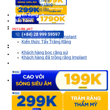
Điều trị tủy răng
Răng Tháo lắp
Tuyển dụng
Bảo hành
Tin tức
HOTLINE 24/7
Kiến thức răng sứ
(+84) 28 999 59597
Kiến thức trồng răng implant
Kiến thức Tẩy Trắng Răng
Khách hàng
Khách hàng bọc răng sứ
Khách hàng đã trồng răng Implant
Liên hệ