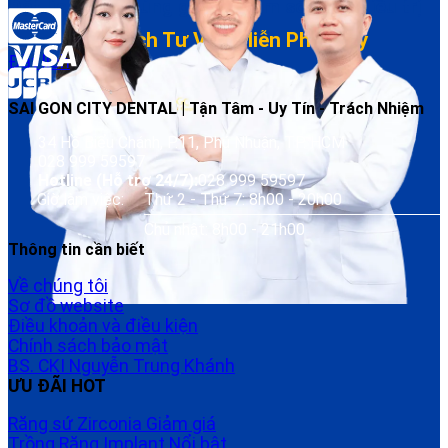
Đặt lịch dễ – Đúng giờ – Chăm sóc sau điều trị
Đặt Lịch Tư Vấn Miễn Phí Ngay
Đặt lịch
SAI GON CITY DENTAL | Tận Tâm - Uy Tín - Trách Nhiệm
34 Hồ Biểu Chánh, P.11, Phú Nhuận, TP. HCM
028 999 59597
Hotline (Hỗ trợ 24/7):
028 999 59597
Giờ làm việc:
Thứ 2 - Thứ 7: 8h00 - 20h00
Chủ nhật: 8h00 - 21h00
Thông tin cần biết
Về chúng tôi
Sơ đồ website
Điều khoản và điều kiện
Chính sách bảo mật
BS. CKI Nguyễn Trung Khánh
ƯU ĐÃI HOT
Răng sứ Zirconia
Trồng Răng Implant