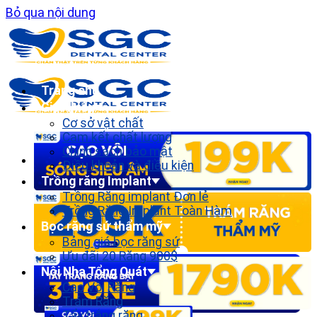
Bỏ qua nội dung
Trang chủ
Giới thiệu
Cơ sở vật chất
Cam kết chất lượng
Chính sách bảo mật
Điều khoản và điều kiện
Trồng răng Implant
Trồng Răng implant Đơn lẻ
Trồng Răng Implant Toàn Hàm
Bọc răng sứ thẩm mỹ
Bảng giá bọc răng sứ
Ưu đãi 20 Răng 900$
Nội Nha Tổng Quát
Cạo Vôi Răng
Trám Răng
Tẩy trắng răng