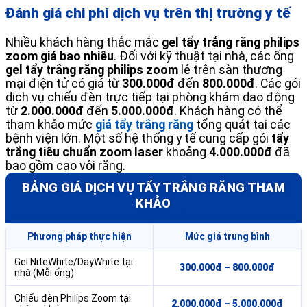
Đánh giá chi phí dịch vụ trên thị trường y tế
Nhiều khách hàng thắc mắc
gel tẩy trắng răng philips
zoom giá bao nhiêu
. Đối với kỹ thuật tại nhà, các ống
gel tẩy trắng răng philips zoom
lẻ trên sàn thương
mại điện tử có giá từ
300.000đ
đến
800.000đ
. Các gói
dịch vụ chiếu đèn trực tiếp tại phòng khám dao động
từ
2.000.000đ
đến
5.000.000đ
. Khách hàng có thể
tham khảo mức
giá tẩy trắng răng
tổng quát tại các
bệnh viện lớn. Một số hệ thống y tế cung cấp gói
tẩy
trắng tiêu chuẩn zoom laser
khoảng
4.000.000đ
đã
bao gồm cạo vôi răng.
BẢNG GIÁ DỊCH VỤ TẨY TRẮNG RĂNG THAM
KHẢO
Phương pháp thực hiện
Mức giá trung bình
Gel NiteWhite/DayWhite tại
300.000đ – 800.000đ
nhà (Mỗi ống)
Chiếu đèn Philips Zoom tại
2.000.000đ – 5.000.000đ