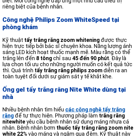
biệt. Mỗi công nghệ đáp ứng một nhu cầu điều trị
riêng biệt của bệnh nhân.
Công nghệ Philips Zoom WhiteSpeed tại
phòng khám
Kỹ thuật
tẩy trắng răng zoom whitening
được thực
hiện trực tiếp bởi bác sĩ chuyên khoa. Năng lượng ánh
sáng LED kích hoạt thuốc mạnh mẽ. Màu răng có thể
trắng lên đến
8 tông
chỉ sau
45 đến 90 phút
. Đây là
lựa chọn tối ưu cho những người muốn có kết quả tức
thì. Quá trình
tẩy trắng răng philips zoom
diễn ra an
toàn tuyệt đối dưới sự giám sát y tế khắt khe.
Ống gel tẩy trắng răng Nite White dùng tại
nhà
Nhiều bệnh nhân tìm hiểu
các công nghệ tẩy trắng
răng
để tự thực hiện. Phương pháp làm
trắng răng
nitewhite
yêu cầu bệnh nhân sử dụng máng nhựa cá
nhân. Bệnh nhân bơm
thuốc tẩy trắng răng zoom nite
white 22
% vào máng và ngậm qua đêm. Kỹ thuật này