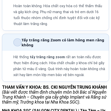
Hoàn toàn không. Hóa chất oxy hóa có thể thẩm thấu
và gây kích ứng. Phụ nữ mang thai và trẻ em dưới 16
tuổi thuộc nhóm chống chỉ định tuyệt đối với các kỹ
thuật làm trắng răng.
Tẩy trắng răng Zoom có làm hỏng men răng
không
Hệ thống
tẩy trắng răng zoom
rất an toàn nếu được
thực hiện đúng cách. Hóa chất chuẩn y khoa chỉ bẻ gãy
phân tử màu ố vàng. Quá trình này hoàn toàn không chà
xát hay làm mòn lớp men bảo vệ bên ngoài.
THAM VẤN Y KHOA: BS. CKI NGUYỄN TRUNG KHÁNH
(Bài viết được thẩm định chuyên môn bởi Bác sĩ Nguyễn
Trung Khánh – Chuyên gia cấy ghép Implant và Răng sứ
thẩm mỹ, Trưởng khoa tại Nha Khoa SGC).
NHA KHOA SGC (SAI GON CITY DENTAL) | Tận Tâm – Uy