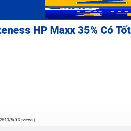
teness HP Maxx 35% Có Tố
251
0/5
(0 Reviews)