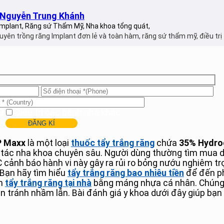
I Nguyễn Trung Khánh
mplant, Răng sứ Thẩm Mỹ, Nha khoa tổng quát,
uyên trồng răng Implant đơn lẻ và toàn hàm, răng sứ thẩm mỹ, điều trị 
ứ
Điều trị các bệnh nha khác
P Maxx
là một loại
thuốc tẩy trắng răng
chứa
35% Hydro
o tác nha khoa chuyên sâu. Người dùng thường tìm mua
 cảnh báo hành vi này gây ra rủi ro bỏng nướu nghiêm tr
 Bạn hãy tìm hiểu
tẩy trắng răng bao nhiêu tiền
để đến ph
án
tẩy trắng răng tại nhà
bằng máng nhựa cá nhân. Chúng t
 tránh nhầm lẫn. Bài đánh giá y khoa dưới đây giúp bạn n