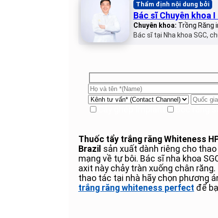
Thẩm định nội dung bởi
Bác sĩ Chuyên khoa 
Chuyên khoa:
Trồng Răng i
Bác sĩ tại Nha khoa SGC, ch
Cấy ghép Implant
Bọc răng s
Thuốc tẩy trắng răng Whiteness H
Brazil
sản xuất dành riêng cho tha
mạng về tự bôi. Bác sĩ nha khoa SGC
axit này chảy tràn xuống chân răng.
thao tác tại nhà hãy chọn phương 
trắng răng whiteness perfect
để bạn