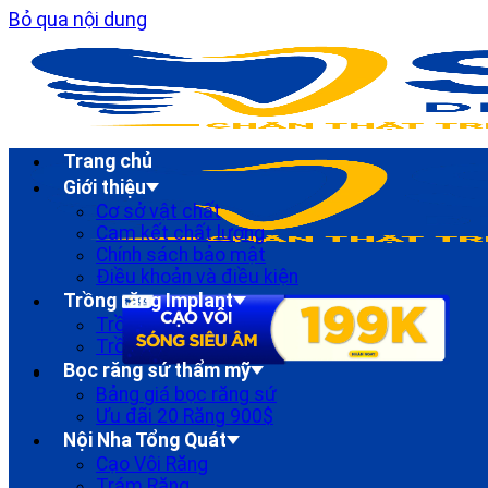
Bỏ qua nội dung
Trang chủ
Giới thiệu
Cơ sở vật chất
Cam kết chất lượng
Chính sách bảo mật
Điều khoản và điều kiện
Trồng răng Implant
Trồng Răng implant Đơn lẻ
Trồng Răng Implant Toàn Hàm
Bọc răng sứ thẩm mỹ
Bảng giá bọc răng sứ
Ưu đãi 20 Răng 900$
Nội Nha Tổng Quát
Cạo Vôi Răng
Trám Răng