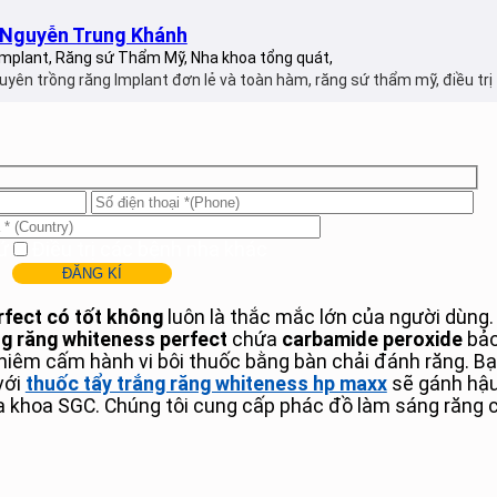
I Nguyễn Trung Khánh
mplant, Răng sứ Thẩm Mỹ, Nha khoa tổng quát,
uyên trồng răng Implant đơn lẻ và toàn hàm, răng sứ thẩm mỹ, điều trị 
ứ
Điều trị các bệnh nha khác
rfect có tốt không
luôn là thắc mắc lớn của người dùng.
ng răng whiteness perfect
chứa
carbamide peroxide
bảo
 nghiêm cấm hành vi bôi thuốc bằng bàn chải đánh răng.
với
thuốc tẩy trắng răng whiteness hp maxx
sẽ gánh hậu
a khoa SGC. Chúng tôi cung cấp phác đồ làm sáng răng 