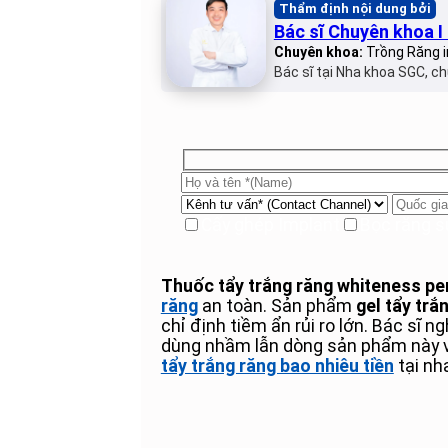
Thẩm định nội dung bởi
Bác sĩ Chuyên khoa 
Chuyên khoa:
Trồng Răng i
Bác sĩ tại Nha khoa SGC, ch
Cấy ghép Implant
Bọc răng s
Thuốc tẩy trắng răng whiteness pe
răng
an toàn. Sản phẩm
gel tẩy trắ
chỉ định tiềm ẩn rủi ro lớn. Bác sĩ
dùng nhầm lẫn dòng sản phẩm này 
tẩy trắng răng bao nhiêu tiền
tại nh