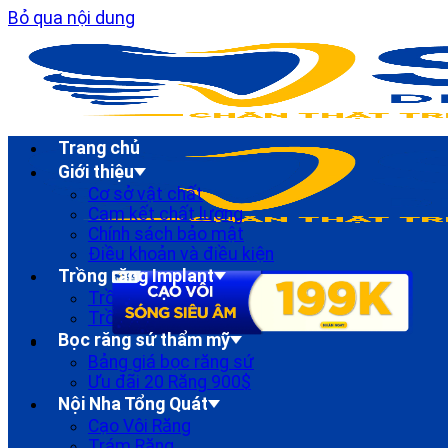
Bỏ qua nội dung
Trang chủ
Giới thiệu
Cơ sở vật chất
Cam kết chất lượng
Chính sách bảo mật
Điều khoản và điều kiện
Trồng răng Implant
Trồng Răng implant Đơn lẻ
Trồng Răng Implant Toàn Hàm
Bọc răng sứ thẩm mỹ
Bảng giá bọc răng sứ
Ưu đãi 20 Răng 900$
Nội Nha Tổng Quát
Cạo Vôi Răng
Trám Răng