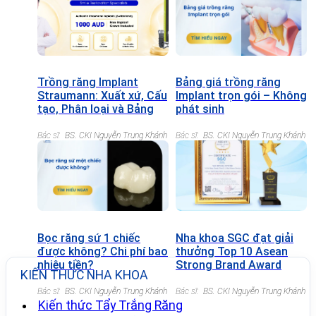
Trồng răng Implant
Bảng giá trồng răng
Straumann: Xuất xứ, Cấu
Implant trọn gói – Không
tạo, Phân loại và Bảng
phát sinh
giá chi tiết
Bác sĩ:
BS. CKI Nguyễn Trung Khánh
Bác sĩ:
BS. CKI Nguyễn Trung Khánh
Bọc răng sứ 1 chiếc
Nha khoa SGC đạt giải
được không? Chi phí bao
thưởng Top 10 Asean
nhiêu tiền?
Strong Brand Award
KIẾN THỨC NHA KHOA
2022
Bác sĩ:
BS. CKI Nguyễn Trung Khánh
Bác sĩ:
BS. CKI Nguyễn Trung Khánh
Kiến thức Tẩy Trắng Răng