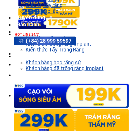
Điều trị tủy răng
Răng Tháo lắp
Tuyển dụng
Bảo hành
Tin tức
HOTLINE 24/7
Kiến thức răng sứ
(+84) 28 999 59597
Kiến thức trồng răng implant
Kiến thức Tẩy Trắng Răng
Khách hàng
Khách hàng bọc răng sứ
Khách hàng đã trồng răng Implant
Liên hệ