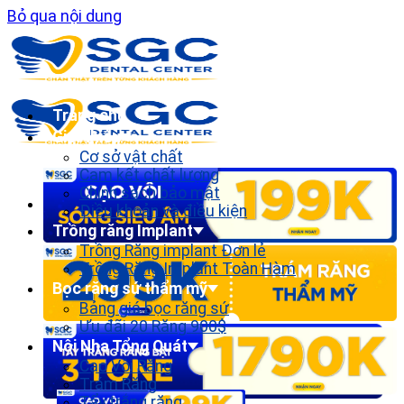
Bỏ qua nội dung
Trang chủ
Giới thiệu
Cơ sở vật chất
Cam kết chất lượng
Chính sách bảo mật
Điều khoản và điều kiện
Trồng răng Implant
Trồng Răng implant Đơn lẻ
Trồng Răng Implant Toàn Hàm
Bọc răng sứ thẩm mỹ
Bảng giá bọc răng sứ
Ưu đãi 20 Răng 900$
Nội Nha Tổng Quát
Cạo Vôi Răng
Trám Răng
Tẩy trắng răng