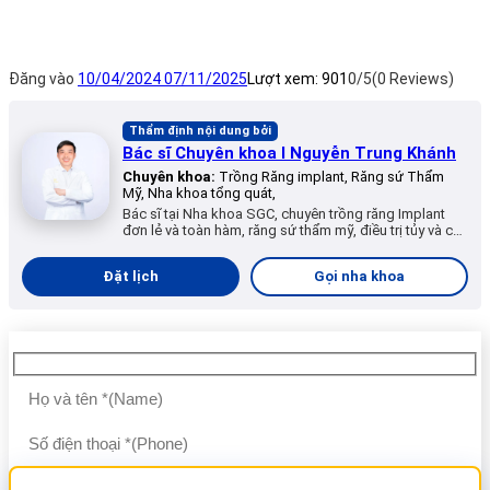
Đăng vào
10/04/2024
07/11/2025
Lượt xem:
901
0/5
(0 Reviews)
Thẩm định nội dung bởi
Bác sĩ Chuyên khoa I Nguyễn Trung Khánh
Chuyên khoa:
Trồng Răng implant, Răng sứ Thẩm
Mỹ, Nha khoa tổng quát,
Bác sĩ tại Nha khoa SGC, chuyên trồng răng Implant
đơn lẻ và toàn hàm, răng sứ thẩm mỹ, điều trị tủy và các
dịch vụ nha khoa tổng quát.
Đặt lịch
Gọi nha khoa