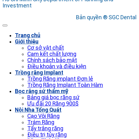
Investment
Bản quyền ® SGC Dental
Trang chủ
Giới thiệu
Cơ sở vật chất
Cam kết chất lượng
Chính sách bảo mật
Điều khoản và điều kiện
Trồng răng Implant
Trồng Răng implant Đơn lẻ
Trồng Răng Implant Toàn Hàm
Bọc răng sứ thẩm mỹ
Bảng giá bọc răng sứ
Ưu đãi 20 Răng 900$
Nội Nha Tổng Quát
Cạo Vôi Răng
Trám Răng
Tẩy trắng răng
Điều trị tủy răng