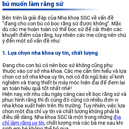
bú muốn làm răng sứ
Bên trên là giải đáp của Nha khoa SGC về vấn đề
“đang cho con bú có bọc răng sứ được không”. Mặc
dù các mẹ hoàn toàn có thể bọc sứ để cải thiện các
khuyết điểm của răng, tuy nhiên các mẹ cũng nên chú
ý đến một số vấn đề như:
1. Lựa chọn nha khoa uy tín, chất lượng
Đang cho con bú có nên bọc sứ không cũng phụ
thuộc vào cơ sở nha khoa. Các mẹ cần tìm hiểu và lựa
chọn cơ sở nha khoa uy tín, nơi có đội ngũ bác sĩ kinh
nghiệm và trang thiết bị máy móc hiện đại để đem lại
an toàn hiệu quả tốt nhất nhé!
Hiện nay, với nhu cầu ngày càng cao về bọc răng sứ và
phục hình răng thì đi cùng đó cũng có nhiều đơn vị
nha khoa xuất hiện trên thị trường. Tuy nhiên, việc lựa
chọn một địa chỉ uy tín và chất lượng không phải là
điều dễ dàng. Nha khoa SGC là một trong những
địa
chỉ làm răng uy tín
, chất lượng mà các bà mẹ sau khi
sinh em bé không thể bỏ qua.