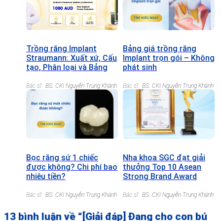
Trồng răng Implant
Bảng giá trồng răng
Straumann: Xuất xứ, Cấu
Implant trọn gói – Không
tạo, Phân loại và Bảng
phát sinh
giá chi tiết
Bác sĩ:
BS. CKI Nguyễn Trung Khánh
Bác sĩ:
BS. CKI Nguyễn Trung Khánh
Bọc răng sứ 1 chiếc
Nha khoa SGC đạt giải
được không? Chi phí bao
thưởng Top 10 Asean
nhiêu tiền?
Strong Brand Award
2022
Bác sĩ:
BS. CKI Nguyễn Trung Khánh
Bác sĩ:
BS. CKI Nguyễn Trung Khánh
13 bình luận về “
[Giải đáp] Đang cho con bú