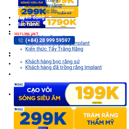
Điều trị tủy răng
Răng Tháo lắp
Tuyển dụng
Bảo hành
Tin tức
HOTLINE 24/7
Kiến thức răng sứ
(+84) 28 999 59597
Kiến thức trồng răng implant
Kiến thức Tẩy Trắng Răng
Khách hàng
Khách hàng bọc răng sứ
Khách hàng đã trồng răng Implant
Liên hệ