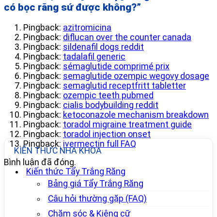
có bọc răng sứ được không?
”
Pingback:
azitromicina
Pingback:
diflucan over the counter canada
Pingback:
sildenafil dogs reddit
Pingback:
tadalafil generic
Pingback:
sémaglutide comprimé prix
Pingback:
semaglutide ozempic wegovy dosage
Pingback:
semaglutid receptfritt tabletter
Pingback:
ozempic teeth pubmed
Pingback:
cialis bodybuilding reddit
Pingback:
ketoconazole mechanism breakdown
Pingback:
toradol migraine treatment guide
Pingback:
toradol injection onset
Pingback:
ivermectin full FAQ
KIẾN THỨC NHA KHOA
Bình luận đã đóng.
Kiến thức Tẩy Trắng Răng
Bảng giá Tẩy Trắng Răng
Câu hỏi thường gặp (FAQ)
Chăm sóc & Kiêng cữ