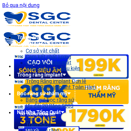
Bỏ qua nội dung
Trang chủ
Giới thiệu
Cơ sở vật chất
Cam kết chất lượng
Chính sách bảo mật
Điều khoản và điều kiện
Trồng răng Implant
Trồng Răng implant Đơn lẻ
Trồng Răng Implant Toàn Hàm
Bọc răng sứ thẩm mỹ
Bảng giá bọc răng sứ
Ưu đãi 20 Răng 900$
Nội Nha Tổng Quát
Cạo Vôi Răng
Trám Răng
Tẩy trắng răng