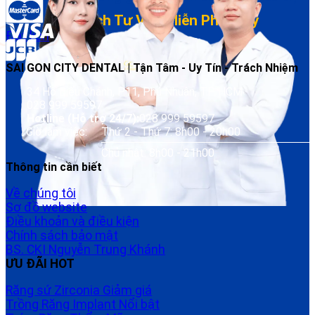
Đặt Lịch Tư Vấn Miễn Phí Ngay
Đặt lịch
SAI GON CITY DENTAL | Tận Tâm - Uy Tín - Trách Nhiệm
34 Hồ Biểu Chánh, P.11, Phú Nhuận, TP. HCM
028 999 59597
Hotline (Hỗ trợ 24/7):
028 999 59597
Giờ làm việc:
Thứ 2 - Thứ 7: 8h00 - 20h00
Chủ nhật: 8h00 - 21h00
Thông tin cần biết
Về chúng tôi
Sơ đồ website
Điều khoản và điều kiện
Chính sách bảo mật
BS. CKI Nguyễn Trung Khánh
ƯU ĐÃI HOT
Răng sứ Zirconia
Trồng Răng Implant