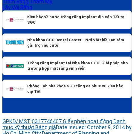
Trám Răng Thẩm Mỹ
Lấy Vôi Răng
Kiều bào về nước trồng răng Implant dịp cận Tết tại
SGC
Nha khoa SGC Dental Center - Nơi Việt kiều an tâm
gửi trọn nụ cười
Trồng răng Implant tại Nha khoa SGC: Giải pháp cho
trường hợp mất răng vĩnh viễn
Phòng Lab nha khoa SGC tăng ca phục vụ kiều bào
dịp Tết
GPKD/ MST
:
0317746407
Giấy phép hoạt động
Danh
mục kỹ thuật
Bảng giá
Date issued: October 9, 2014 by
Ho Chi Minh City Department of Planning and