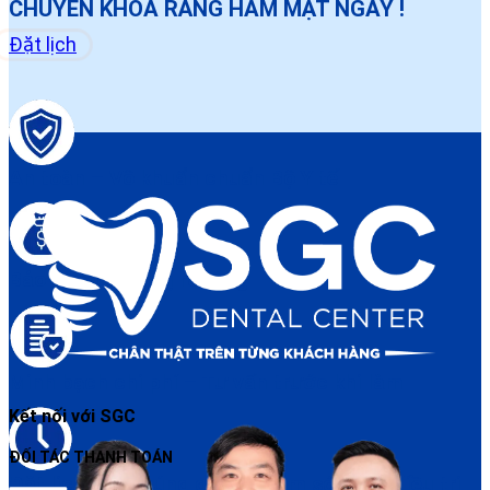
CHUYÊN KHOA RĂNG HÀM MẶT NGAY !
Đặt lịch
An toàn – Vô khuẩn chuẩn Bộ Y tế
Bảo hành điều trị rõ ràng
Minh bạch chi phí – Tư vấn trước khi làm
Kết nối với SGC
ĐỐI TÁC THANH TOÁN
Đặt lịch dễ – Đúng giờ – Chăm sóc sau điều trị