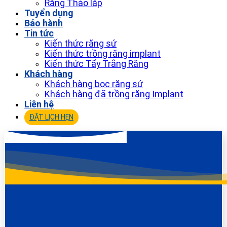
Răng Tháo lắp
Tuyển dụng
Bảo hành
Tin tức
Kiến thức răng sứ
Kiến thức trồng răng implant
Kiến thức Tẩy Trắng Răng
Khách hàng
Khách hàng bọc răng sứ
Khách hàng đã trồng răng Implant
Liên hệ
ĐẶT LỊCH HẸN