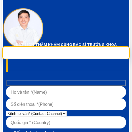
ĐẶT LỊCH THĂM KHÁM CÙNG BÁC SĨ TRƯỞNG KHOA
Sai Gon City Dental đảm bảo dịch vụ chụp phim và thăm khám miễn phí
100% Liên hệ ngay để được tư vấn các về vấn đề răng!