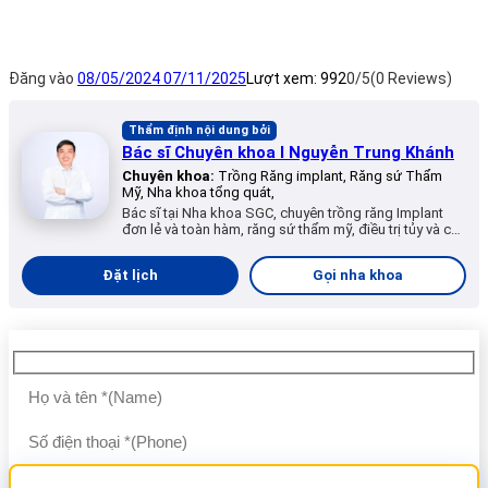
Đăng vào
08/05/2024
07/11/2025
Lượt xem:
992
0/5
(0 Reviews)
Thẩm định nội dung bởi
Bác sĩ Chuyên khoa I Nguyễn Trung Khánh
Chuyên khoa:
Trồng Răng implant, Răng sứ Thẩm
Mỹ, Nha khoa tổng quát,
Bác sĩ tại Nha khoa SGC, chuyên trồng răng Implant
đơn lẻ và toàn hàm, răng sứ thẩm mỹ, điều trị tủy và các
dịch vụ nha khoa tổng quát.
Đặt lịch
Gọi nha khoa