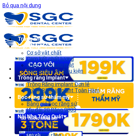
Bỏ qua nội dung
Trang chủ
Giới thiệu
Cơ sở vật chất
Cam kết chất lượng
Chính sách bảo mật
Điều khoản và điều kiện
Trồng răng Implant
Trồng Răng implant Đơn lẻ
Trồng Răng Implant Toàn Hàm
Bọc răng sứ thẩm mỹ
Bảng giá bọc răng sứ
Ưu đãi 20 Răng 900$
Nội Nha Tổng Quát
Cạo Vôi Răng
Trám Răng
Tẩy trắng răng