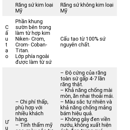
Răng sứ kim loại
Răng sứ không kim loại
Mỹ
Mỹ
Phần khung
C
sườn bên trong
ấ
làm từ hợp kim
u
Niken- Crom,
Cấu tạo từ 100% sứ
t
Crom- Coban-
nguyên chất.
ạ
Titan.
o
Lớp phía ngoài
được làm từ sứ
– Độ cứng của răng
toàn sứ gấp 4-7 lần
răng thật.
– Khả năng chống mài
mòn, ăn nhai thoải mái.
– Chi phí thấp,
– Màu sắc tự nhiên và
phù hợp với
khả năng chống mảng
nhiều khách
bám hiệu quả.
hàng.
– Không gây đen viền
Ư
– Tính thẩm mỹ
nướu, không xuất hiện
u