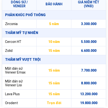
DÒNG SỨ /
GIÁ NIÊM YẾT
BẢO HÀNH
VENEER
(VNĐ)
PHÂN KHÚC PHỔ THÔNG
Zirconia
5 năm
3.300.000
THẨM MỸ TỰ NHIÊN
Cercon HT
10 năm
5.500.000
Zolid
15 năm
6.600.000
THẨM MỸ VƯỢT TRỘI
Mặt dán sứ
15 năm
7.700.000
Veneer Emax
Mặt dán sứ
15 năm
8.800.000
Veneer Lisi
Lava Plus
15 năm
13.200.000
Orodent
Trọn đời
19.800.000