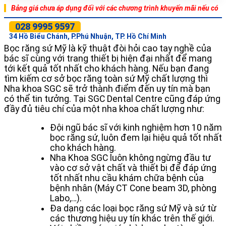
Bảng giá chưa áp dụng đối với các chương trình khuyến mãi nếu có
028 9995 9597
34 Hồ Biểu Chánh, P.Phú Nhuận, TP. Hồ Chí Minh
Bọc răng sứ Mỹ là kỹ thuật đòi hỏi cao tay nghề của
bác sĩ cùng với trang thiết bị hiện đại nhất để mang
tới kết quả tốt nhất cho khách hàng. Nếu bạn đang
tìm kiếm cơ sở bọc răng toàn sứ Mỹ chất lượng thì
Nha khoa SGC sẽ trở thành điểm đến uy tín mà bạn
có thể tin tưởng. Tại SGC Dental Centre cũng đáp ứng
đầy đủ tiêu chí của một nha khoa chất lượng như:
Đội ngũ bác sĩ với kinh nghiệm hơn 10 năm
bọc răng sứ, luôn đem lại hiệu quả tốt nhất
cho khách hàng.
Nha Khoa SGC luôn không ngừng đầu tư
vào cơ sở vật chất và thiết bị để đáp ứng
tốt nhất nhu cầu khám chữa bệnh của
bệnh nhân (Máy CT Cone beam 3D, phòng
Labo,…).
Đa dạng các loại bọc răng sứ Mỹ và sứ từ
các thương hiệu uy tín khác trên thế giới.