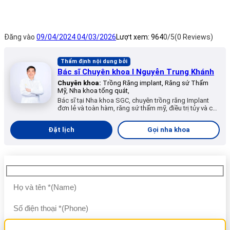
Đăng vào
09/04/2024
04/03/2026
Lượt xem:
964
0/5
(0 Reviews)
Thẩm định nội dung bởi
Bác sĩ Chuyên khoa I Nguyễn Trung Khánh
Chuyên khoa:
Trồng Răng implant, Răng sứ Thẩm
Mỹ, Nha khoa tổng quát,
Bác sĩ tại Nha khoa SGC, chuyên trồng răng Implant
đơn lẻ và toàn hàm, răng sứ thẩm mỹ, điều trị tủy và các
dịch vụ nha khoa tổng quát.
Đặt lịch
Gọi nha khoa