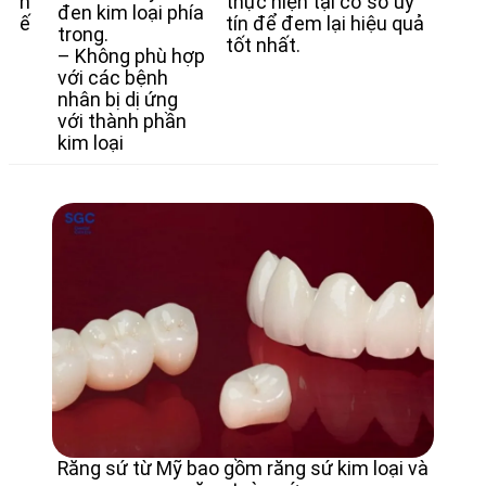
h
thực hiện tại cơ sở uy
đen kim loại phía
ế
tín để đem lại hiệu quả
trong.
tốt nhất.
– Không phù hợp
với các bệnh
nhân bị dị ứng
với thành phần
kim loại
Răng sứ từ Mỹ bao gồm răng sứ kim loại và