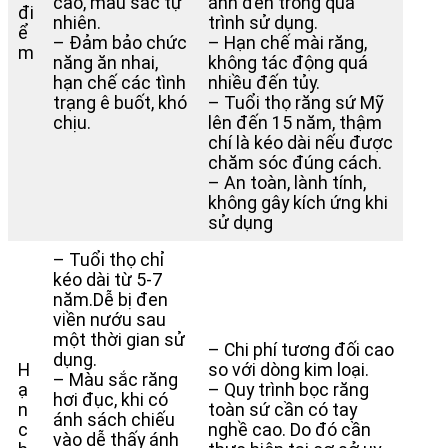
cao, màu sắc tự
ánh đen trong quá
đi
nhiên.
trình sử dụng.
ể
– Đảm bảo chức
– Hạn chế mài răng,
m
năng ăn nhai,
không tác động quá
hạn chế các tình
nhiều đến tủy.
trạng ê buốt, khó
– Tuổi thọ răng sứ Mỹ
chịu.
lên đến 15 năm, thậm
chí là kéo dài nếu được
chăm sóc đúng cách.
– An toàn, lành tính,
không gây kích ứng khi
sử dụng
– Tuổi thọ chỉ
kéo dài từ 5-7
năm.Dễ bị đen
viền nướu sau
một thời gian sử
– Chi phí tương đối cao
dụng.
H
so với dòng kim loại.
– Màu sắc răng
ạ
– Quy trình bọc răng
hơi đục, khi có
n
toàn sứ cần có tay
ánh sách chiếu
c
nghề cao. Do đó cần
vào dễ thấy ánh