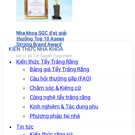
Nha khoa SGC đạt giải
thưởng Top 10 Asean
Strong Brand Award
KIẾN THỨC NHA KHOA
2022
Bác sĩ:
BS. CKI Nguyễn Trung Khánh
Kiến thức Tẩy Trắng Răng
Bảng giá Tẩy Trắng Răng
Câu hỏi thường gặp (FAQ)
Chăm sóc & Kiêng cữ
Công nghệ tẩy trắng răng
Kinh nghiệm & Tác dụng phụ
Phương pháp tại nhà
Tin tức
Kiến thức răng sứ