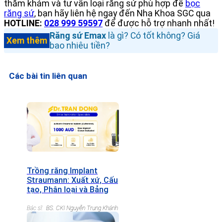
thăm khám và tư vấn loại răng sứ phù hợp để
bọc
răng sứ
, bạn hãy liên hệ ngay đến Nha Khoa SGC qua
HOTLINE:
028 999 59597
để được hỗ trợ nhanh nhất!
Răng sứ Emax
là gì? Có tốt không? Giá
Xem thêm
bao nhiêu tiền?
Các bài tin liên quan
Trồng răng Implant
Straumann: Xuất xứ, Cấu
tạo, Phân loại và Bảng
giá chi tiết
Bác sĩ:
BS. CKI Nguyễn Trung Khánh