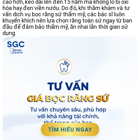
cao hơn, kéo dài lên đến 15 năm mà không lo bị oxi
hóa hay đen viền nướu. Do đó, khi thăm khám và tư
vấn dịch vụ bọc răng sứ thẩm mỹ, các bác sĩ luôn
khuyến khích nên lựa chọn răng toàn sứ ngay từ ban
đầu để đảm bảo thẩm mỹ, ăn nhai lẫn thời gian sử
dụng.
TÌM HIỂU NGAY