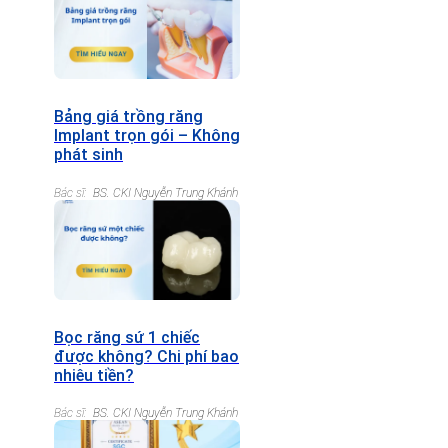
Bảng giá trồng răng
Implant trọn gói – Không
phát sinh
Bác sĩ:
BS. CKI Nguyễn Trung Khánh
Bọc răng sứ 1 chiếc
được không? Chi phí bao
nhiêu tiền?
Bác sĩ:
BS. CKI Nguyễn Trung Khánh