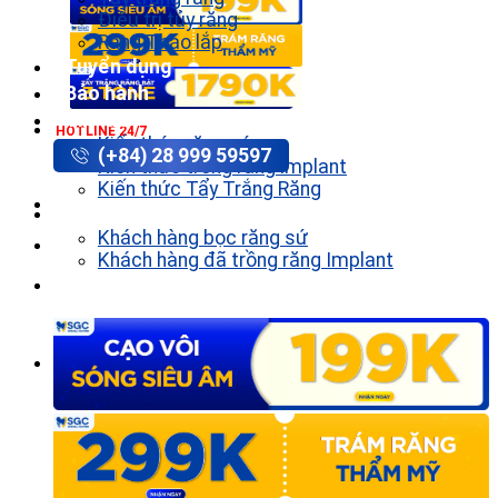
Điều trị tủy răng
Răng Tháo lắp
Tuyển dụng
Bảo hành
Tin tức
HOTLINE 24/7
Kiến thức răng sứ
(+84) 28 999 59597
Kiến thức trồng răng implant
Kiến thức Tẩy Trắng Răng
Khách hàng
Khách hàng bọc răng sứ
Khách hàng đã trồng răng Implant
Liên hệ