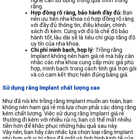
nghệ cần sử dụng trong quá trình trồng
răng.
Hợp đồng rõ ràng, bảo hành đầy đủ:
Bạn
nên ưu tiên nha khoa có hợp đồng rõ ràng
với đầy đủ thông tin, điều khoản, chính
sách đi kèm. Cùng với đó là chế độ bảo
hành tốt, lâu dài sẽ là tiêu chí giúp tăng độ
uy tín của nha khoa.
Chi phí minh bạch, hợp lý:
Trồng răng
Implant không nên ham giá rẻ mà hãy cân
nhắc các nha khoa cung cấp mức giá phù
hợp, minh bạch trong cách tính giá trọn gói
và có cam kết thực hiện đúng bảng giá.
Sử dụng răng Implant chất lượng cao
Như đã nói khi trồng răng Implant muốn an toàn, bạn
không nên ham giá rẻ mà lựa chọn phải các dòng răng
kém chất lượng. Việc sử dụng răng Implant giá rẻ
thường đi kèm với nhiều rủi ro, bạn có thể mất nhiều
tiền hơn để khắc phục những hậu quả sau này.
Vậy nên, bạn hãy cân nhắc lựa chọn loại răng Implant
phù hợp với vị trí răng đã mất và tình hình kinh tế của