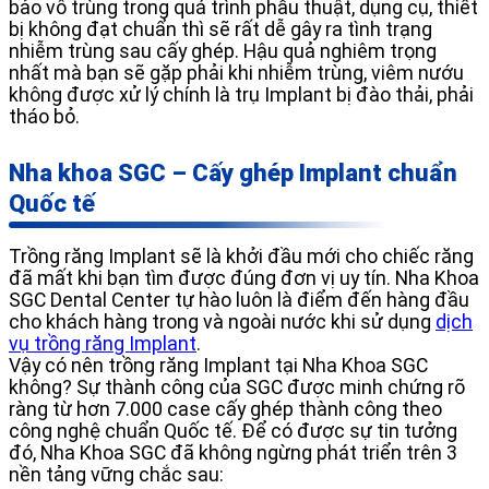
bảo vô trùng trong quá trình phẫu thuật, dụng cụ, thiết
bị không đạt chuẩn thì sẽ rất dễ gây ra tình trạng
nhiễm trùng sau cấy ghép. Hậu quả nghiêm trọng
nhất mà bạn sẽ gặp phải khi nhiễm trùng, viêm nướu
không được xử lý chính là trụ Implant bị đào thải, phải
tháo bỏ.
Nha khoa SGC – Cấy ghép Implant chuẩn
Quốc tế
Trồng răng Implant sẽ là khởi đầu mới cho chiếc răng
đã mất khi bạn tìm được đúng đơn vị uy tín. Nha Khoa
SGC Dental Center tự hào luôn là điểm đến hàng đầu
cho khách hàng trong và ngoài nước khi sử dụng
dịch
vụ trồng răng Implant
.
Vậy có nên trồng răng Implant tại Nha Khoa SGC
không? Sự thành công của SGC được minh chứng rõ
ràng từ hơn 7.000 case cấy ghép thành công theo
công nghệ chuẩn Quốc tế. Để có được sự tin tưởng
đó, Nha Khoa SGC đã không ngừng phát triển trên 3
nền tảng vững chắc sau: