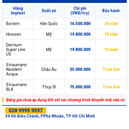
Hãng
Chi phí
Xuất xứ
Bảo hành
Implant
(VNĐ/trụ)
Biotem
Hàn Quốc
16.500.000
10 năm
Hiossen
Mỹ
19.800.000
15 năm
Dentium
Super Line
Mỹ
19.800.000
15 năm
US
Straumann
Neodent
Châu Âu
35.000.000
Trọn đời
Acqua
Straumann
Thụy Sĩ
75.000.000
Trọn đời
BLX
Bảng giá chưa áp dụng đối với các chương trình khuyến mãi nếu có
028 9995 9597
34 Hồ Biểu Chánh, P.Phú Nhuận, TP. Hồ Chí Minh