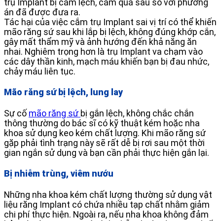
trụ Implant bị cắm lệch, cắm quá sâu so với phương
án đã được đưa ra.
Tác hại của việc cắm trụ Implant sai vị trí có thể khiến
mão răng sứ sau khi lắp bị lệch, không đúng khớp cắn,
gây mất thẩm mỹ và ảnh hướng đến khả năng ăn
nhai. Nghiêm trọng hơn là trụ Implant va chạm vào
các dây thần kinh, mạch máu khiến bạn bị đau nhức,
chảy máu liên tục.
Mão răng sứ bị lệch, lung lay
Sự cố
mão răng sứ
bị gắn lệch, không chắc chắn
thông thường do bác sĩ có kỹ thuật kém hoặc nha
khoa sử dụng keo kém chất lượng. Khi mão răng sứ
gặp phải tình trạng này sẽ rất dễ bị rơi sau một thời
gian ngắn sử dụng và bạn cần phải thực hiện gắn lại.
Bị nhiễm trùng, viêm nướu
Những nha khoa kém chất lượng thường sử dụng vật
liệu răng Implant có chứa nhiều tạp chất nhằm giảm
chi phí thực hiện. Ngoài ra, nếu nha khoa không đảm