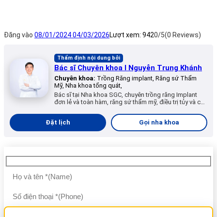
Đăng vào
08/01/2024
04/03/2026
Lượt xem:
942
0/5
(0 Reviews)
Thẩm định nội dung bởi
Bác sĩ Chuyên khoa I Nguyễn Trung Khánh
Chuyên khoa:
Trồng Răng implant, Răng sứ Thẩm
Mỹ, Nha khoa tổng quát,
Bác sĩ tại Nha khoa SGC, chuyên trồng răng Implant
đơn lẻ và toàn hàm, răng sứ thẩm mỹ, điều trị tủy và các
dịch vụ nha khoa tổng quát.
Đặt lịch
Gọi nha khoa