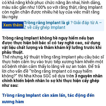
có khả năng khôi phục chức năng ăn nhai, hình dáng,
màu sắc gần như 100% so với răng thật, răng Implant
còn ngăn chặn được nhiều hệ lụy của việc mất răng
lâu ngày.
Trồng răng Implant là gì
? Giải đáp từ A –
Xem thêm
Z về cấy ghép Implant
Trồng răng Implant không hề nguy hiểm nếu bạn
được thực hiện bởi bác sĩ có tay nghề cao, sử dụng
vật liệu chất lượng và thăm khám kỹ lưỡng trước khi
phẫu thuật.
Thế nhưng, kỹ thuật trồng răng Implant yêu cầu bác sĩ
thực hiện cắm trụ vào trực tiếp xương hàm khiến một
số bệnh nhân cảm thấy lo lắng về sự an toàn. Để trả
lời cho vấn đề “trồng răng Implant có nguy hiểm
không?” thì Nha Khoa SGC sẽ dựa trê
n 3 nguyên nhân
chính khiến bệnh nhân lo sợ khi thực hiện cấy ghép
như sau:
Trồng răng Implant cần xâm lấn, tác động đến
xương hàm