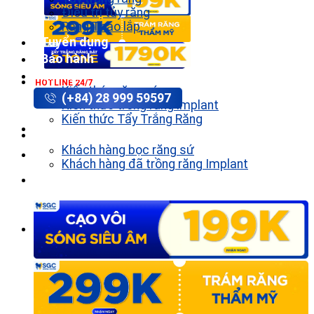
Điều trị tủy răng
Răng Tháo lắp
Tuyển dụng
Bảo hành
Tin tức
HOTLINE 24/7
Kiến thức răng sứ
(+84) 28 999 59597
Kiến thức trồng răng implant
Kiến thức Tẩy Trắng Răng
Khách hàng
Khách hàng bọc răng sứ
Khách hàng đã trồng răng Implant
Liên hệ