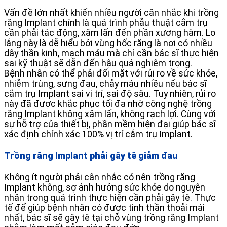
Vấn đề lớn nhất khiến nhiều người cân nhắc khi trồng
răng Implant chính là quá trình phẫu thuật cắm trụ
cần phải tác động, xâm lấn đến phần xương hàm. Lo
lắng này là dễ hiểu bởi vùng hốc răng là nơi có nhiều
dây thần kinh, mạch máu mà chỉ cần bác sĩ thực hiện
sai kỹ thuật sẽ dẫn đến hậu quả nghiêm trọng.
Bệnh nhân có thể phải đối mặt với rủi ro về sức khỏe,
nhiễm trùng, sưng đau, chảy máu nhiều nếu bác sĩ
cắm trụ Implant sai vị trí, sai độ sâu. Tuy nhiên, rủi ro
này đã được khắc phục tối đa nhờ công nghệ trồng
răng Implant không xâm lấn, không rạch lợi. Cùng với
sự hỗ trợ của thiết bị, phần mềm hiện đại giúp bác sĩ
xác định chính xác 100% vị trí cắm trụ Implant.
Trồng răng Implant phải gây tê giảm đau
Không ít người phải cân nhắc có nên trồng răng
Implant không, sợ ảnh hưởng sức khỏe do nguyên
nhân trong quá trình thực hiện cần phải gây tê. Thực
tế để giúp bệnh nhân có được tinh thần thoải mái
nhất, bác sĩ sẽ gây tê tại chỗ vùng trồng răng Implant