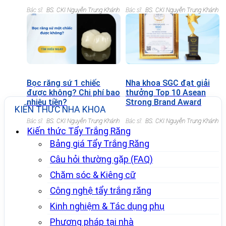
giá chi tiết
Bác sĩ:
BS. CKI Nguyễn Trung Khánh
Bác sĩ:
BS. CKI Nguyễn Trung Khánh
Bọc răng sứ 1 chiếc
Nha khoa SGC đạt giải
được không? Chi phí bao
thưởng Top 10 Asean
nhiêu tiền?
Strong Brand Award
KIẾN THỨC NHA KHOA
2022
Bác sĩ:
BS. CKI Nguyễn Trung Khánh
Bác sĩ:
BS. CKI Nguyễn Trung Khánh
Kiến thức Tẩy Trắng Răng
Bảng giá Tẩy Trắng Răng
Câu hỏi thường gặp (FAQ)
Chăm sóc & Kiêng cữ
Công nghệ tẩy trắng răng
Kinh nghiệm & Tác dụng phụ
Phương pháp tại nhà