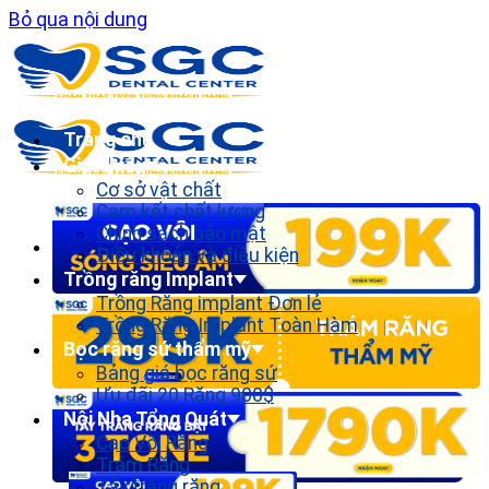
Bỏ qua nội dung
Trang chủ
Giới thiệu
Cơ sở vật chất
Cam kết chất lượng
Chính sách bảo mật
Điều khoản và điều kiện
Trồng răng Implant
Trồng Răng implant Đơn lẻ
Trồng Răng Implant Toàn Hàm
Bọc răng sứ thẩm mỹ
Bảng giá bọc răng sứ
Ưu đãi 20 Răng 900$
Nội Nha Tổng Quát
Cạo Vôi Răng
Trám Răng
Tẩy trắng răng