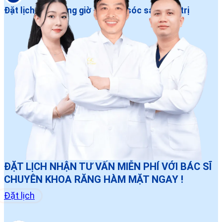
Đặt lịch dễ – Đúng giờ – Chăm sóc sau điều trị
ĐẶT LỊCH NHẬN TƯ VẤN MIỄN PHÍ VỚI BÁC SĨ
CHUYÊN KHOA RĂNG HÀM MẶT NGAY !
Đặt lịch