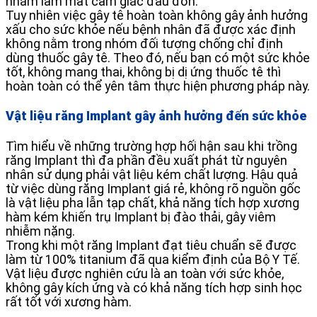
nhằm làm mất cảm giác đau đớn.
Tuy nhiên việc gây tê hoàn toàn không gây ảnh hưởng
xấu cho sức khỏe nếu bệnh nhân đã được xác định
không nằm trong nhóm đối tượng chống chỉ định
dùng thuốc gây tê. Theo đó, nếu bạn có một sức khỏe
tốt, không mang thai, không bị dị ứng thuốc tê thì
hoàn toàn có thể yên tâm thực hiện phương pháp này.
Vật liệu răng Implant gây ảnh hưởng đến sức khỏe
Tìm hiểu về những trường hợp hối hận sau khi trồng
răng Implant thì đa phần đều xuất phát từ nguyên
nhân sử dụng phải vật liệu kém chất lượng. Hậu quả
từ việc dùng răng Implant giá rẻ, không rõ nguồn gốc
là vật liệu pha lẫn tạp chất, khả năng tích hợp xương
hàm kém khiến trụ Implant bị đào thải, gây viêm
nhiễm nặng.
Trong khi một răng Implant đạt tiêu chuẩn sẽ được
làm từ 100% titanium đã qua kiểm định của Bộ Y Tế.
Vật liệu được nghiên cứu là an toàn với sức khỏe,
không gây kích ứng và có khả năng tích hợp sinh học
rất tốt với xương hàm.