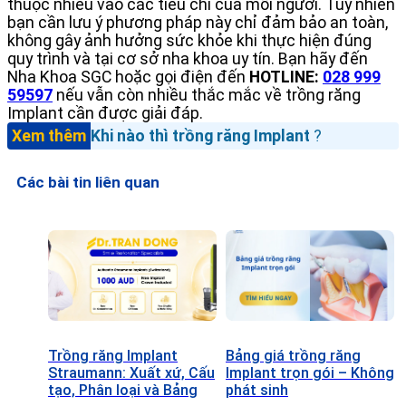
thuộc nhiều vào các tiêu chí của mỗi người. Tuy nhiên
bạn cần lưu ý phương pháp này chỉ đảm bảo an toàn,
không gây ảnh hưởng sức khỏe khi thực hiện đúng
quy trình và tại cơ sở nha khoa uy tín. Bạn hãy đến
Nha Khoa SGC hoặc gọi điện đến
HOTLINE:
028 999
59597
nếu vẫn còn nhiều thắc mắc về trồng răng
Implant cần được giải đáp.
Xem thêm
Khi nào thì trồng răng Implant
?
Các bài tin liên quan
Trồng răng Implant
Bảng giá trồng răng
Straumann: Xuất xứ, Cấu
Implant trọn gói – Không
tạo, Phân loại và Bảng
phát sinh