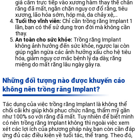
giả cắm trực tiếp vào xương hàm thay thế chân
răng đã mất, ngăn chặn nguy cơ đổ răng, tiêu
xương, lão hóa sớm, hóp má, da chảy xệ,…
Tuổi thọ vĩnh viễn:
Chỉ cần trồng răng Implant 1
lần, bạn có thể sử dụng trọn đời mà không cần
thay.
An toàn cho sức khỏe:
Trồng răng Implant
không ảnh hưởng đến sức khỏe, ngược lại còn
giúp ngăn ngừa các ảnh hưởng xấu cho hệ tiêu
hóa, giảm nguy cơ mắc bệnh lý dạ dày, răng
miệng do mất răng lâu ngày gây ra.
Những đối tượng nào được khuyến cáo
không nên trồng răng Implant?
Tác dụng của việc trồng răng Implant là không thể
chối cãi khi giúp khôi phục chức năng, thẩm mỹ gần
như 100% so với răng đã mất. Tuy nhiên để biết mình
có nên trồng răng Implant không thì ngoài việc xem
xét các lợi ích của phương pháp này, bạn còn cần đáp
ứng đủ các điều kiện về tuổi tác, thể trạng. Theo đó,