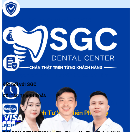
An toàn – Vô khuẩn chuẩn Bộ Y tế
Bảo hành điều trị rõ ràng
Minh bạch chi phí – Tư vấn trước khi làm
Kết nối với SGC
ĐỐI TÁC THANH TOÁN
Đặt lịch dễ – Đúng giờ – Chăm sóc sau điều trị
Đặt Lịch Tư Vấn Miễn Phí Ngay
Đặt lịch