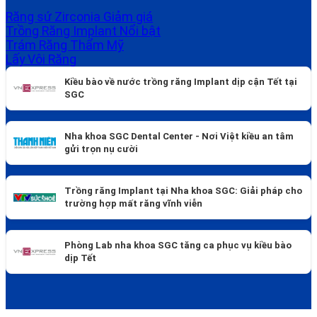
Răng sứ Zirconia
Trồng Răng Implant
Trám Răng Thẩm Mỹ
Lấy Vôi Răng
Kiều bào về nước trồng răng Implant dịp cận Tết tại
SGC
Nha khoa SGC Dental Center - Nơi Việt kiều an tâm
gửi trọn nụ cười
Trồng răng Implant tại Nha khoa SGC: Giải pháp cho
trường hợp mất răng vĩnh viễn
Phòng Lab nha khoa SGC tăng ca phục vụ kiều bào
dịp Tết