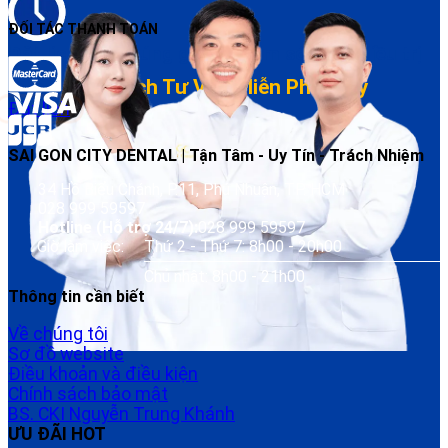
ĐỐI TÁC THANH TOÁN
Đặt lịch dễ – Đúng giờ – Chăm sóc sau điều trị
Đặt Lịch Tư Vấn Miễn Phí Ngay
Đặt lịch
SAI GON CITY DENTAL | Tận Tâm - Uy Tín - Trách Nhiệm
34 Hồ Biểu Chánh, P.11, Phú Nhuận, TP. HCM
028 999 59597
Hotline (Hỗ trợ 24/7):
028 999 59597
Giờ làm việc:
Thứ 2 - Thứ 7: 8h00 - 20h00
Chủ nhật: 8h00 - 21h00
Thông tin cần biết
Về chúng tôi
Sơ đồ website
Điều khoản và điều kiện
Chính sách bảo mật
BS. CKI Nguyễn Trung Khánh
ƯU ĐÃI HOT