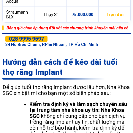
Acqua
Straumann
Thụy Sĩ
75.000.000
Trọn đời
BLX
Bảng giá chưa áp dụng đối với các chương trình khuyến mãi nếu có
028 9995 9597
34 Hồ Biểu Chánh, P.Phú Nhuận, TP. Hồ Chí Minh
Hướng dẫn cách để kéo dài tuổi
thọ răng Implant
Để giúp tuổi thọ răng Implant được lâu hơn, Nha Khoa
SGC xin bật mí cho bạn một số biện pháp sau:
Kiểm tra định kỳ và làm sạch chuyên sâu
tại trung tâm nha khoa uy tín:
Nha Khoa
SGC
không chỉ cung cấp cho bạn dịch vụ
trồng răng Implant uy tín, chất lượng mà
còn hỗ trợ bảo hành, kiểm tra định kỳ để