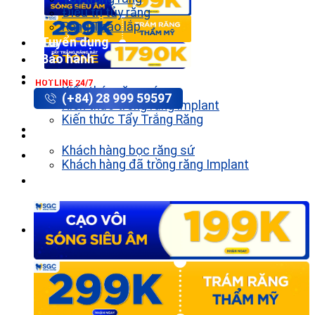
Điều trị tủy răng
Răng Tháo lắp
Tuyển dụng
Bảo hành
Tin tức
HOTLINE 24/7
Kiến thức răng sứ
(+84) 28 999 59597
Kiến thức trồng răng implant
Kiến thức Tẩy Trắng Răng
Khách hàng
Khách hàng bọc răng sứ
Khách hàng đã trồng răng Implant
Liên hệ