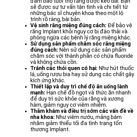
đảm bảo tuổi thọ răng được kéo dài. Bạn
sẽ được sự tư vấn tận tình và chi tiết từ
những bác sĩ chuyên khoa theo một lộ
trình rõ ràng, bài bản.
Vệ sinh răng miệng đúng cách:
Để bảo vệ
răng Implant khỏi nguy cơ bị đào thải và
phòng ngừa các bệnh lý răng miệng khác.
Sử dụng sản phẩm chăm sóc răng miệng
đúng cách:
Nên sử dụng các sản phẩm
chăm sóc với thành phần có chứa fluoride
và không chứa cồn.
Tránh các thói quen có hại:
Như hút thuốc
lá, uống rượu bia hay sử dụng các chất gây
kích ứng khác.
Thiết lập và duy trì chế độ ăn uống lành
mạnh:
Hạn chế đồ ngọt và thức ăn nhanh
để duy trì sức khỏe của răng và xương
hàm, giảm nguy cơ viêm nhiễm.
Thăm khám và điều trị sớm các vấn đề về
nha khoa:
Như viêm nướu, mảng bám
nhằm giảm thiểu tối đa tình trạng tổn
thương Implant.