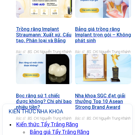
Trồng răng Implant
Bảng giá trồng răng
Straumann: Xuất xứ, Cấu
Implant trọn gói – Không
tạo, Phân loại và Bảng
phát sinh
giá chi tiết
Bác sĩ:
BS. CKI Nguyễn Trung Khánh
Bác sĩ:
BS. CKI Nguyễn Trung Khánh
Bọc răng sứ 1 chiếc
Nha khoa SGC đạt giải
được không? Chi phí bao
thưởng Top 10 Asean
nhiêu tiền?
Strong Brand Award
KIẾN THỨC NHA KHOA
2022
Bác sĩ:
BS. CKI Nguyễn Trung Khánh
Bác sĩ:
BS. CKI Nguyễn Trung Khánh
Kiến thức Tẩy Trắng Răng
Bảng giá Tẩy Trắng Răng