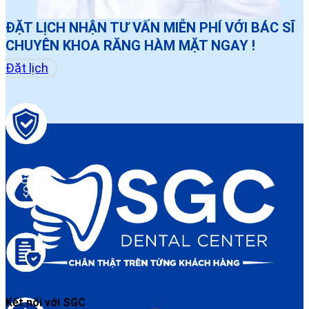
ĐẶT LỊCH NHẬN TƯ VẤN MIỄN PHÍ VỚI BÁC SĨ
CHUYÊN KHOA RĂNG HÀM MẶT NGAY !
Đặt lịch
An toàn – Vô khuẩn chuẩn Bộ Y tế
Bảo hành điều trị rõ ràng
Minh bạch chi phí – Tư vấn trước khi làm
Kết nối với SGC