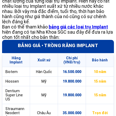
chất lượng của từng loại trụ Implant. Hiện nay có rất
nhiều loại trụ Implant xuất xứ từ nhiều nước khác
nhau. Bởi vậy mà đặc điểm, tuổi thọ, thời hạn bảo
hành cũng như giá thành của nó cũng có sự chênh
lệch đáng kể.
Bạn có thể tham khảo
bảng giá các loại trụ Implant
hiện đang có tại Nha Khoa SGC sau đây để đưa ra lựa
chọn tốt nhất cho bản thân:
BẢNG GIÁ • TRỒNG RĂNG IMPLANT
Hãng
Chi phí
Xuất xứ
Bảo hành
Implant
(VNĐ/trụ)
Biotem
Hàn Quốc
16.500.000
10 năm
Hiossen
Mỹ
19.800.000
15 năm
Dentium
Super Line
Mỹ
19.800.000
15 năm
US
Straumann
Neodent
Châu Âu
35.000.000
Trọn đời