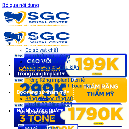
Bỏ qua nội dung
Trang chủ
Giới thiệu
Cơ sở vật chất
Cam kết chất lượng
Chính sách bảo mật
Điều khoản và điều kiện
Trồng răng Implant
Trồng Răng implant Đơn lẻ
Trồng Răng Implant Toàn Hàm
Bọc răng sứ thẩm mỹ
Bảng giá bọc răng sứ
Ưu đãi 20 Răng 900$
Nội Nha Tổng Quát
Cạo Vôi Răng
Trám Răng
Tẩy trắng răng