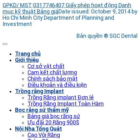
GPKD/ MST
:
0317746407
Giấy phép hoạt động
Danh
mục kỹ thuật
Bảng giá
Date issued: October 9, 2014 by
Ho Chi Minh City Department of Planning and
Investment
Bản quyền ® SGC Dental
Trang chủ
Giới thiệu
Cơ sở vật chất
Cam kết chất lượng
Chính sách bảo mật
Điều khoản và điều kiện
Trồng răng Implant
Trồng Răng implant Đơn lẻ
Trồng Răng Implant Toàn Hàm
Bọc răng sứ thẩm mỹ
Bảng giá bọc răng sứ
Ưu đãi 20 Răng 900$
Nội Nha Tổng Quát
Cạo Vôi Răng