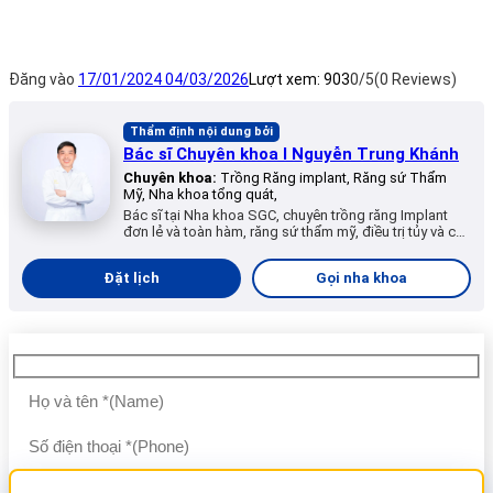
Đăng vào
17/01/2024
04/03/2026
Lượt xem:
903
0/5
(0 Reviews)
Thẩm định nội dung bởi
Bác sĩ Chuyên khoa I Nguyễn Trung Khánh
Chuyên khoa:
Trồng Răng implant, Răng sứ Thẩm
Mỹ, Nha khoa tổng quát,
Bác sĩ tại Nha khoa SGC, chuyên trồng răng Implant
đơn lẻ và toàn hàm, răng sứ thẩm mỹ, điều trị tủy và các
dịch vụ nha khoa tổng quát.
Đặt lịch
Gọi nha khoa