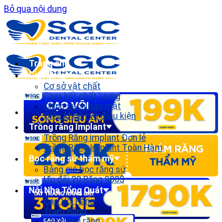
Bỏ qua nội dung
Trang chủ
Giới thiệu
Cơ sở vật chất
Cam kết chất lượng
Chính sách bảo mật
Điều khoản và điều kiện
Trồng răng Implant
Trồng Răng implant Đơn lẻ
Trồng Răng Implant Toàn Hàm
Bọc răng sứ thẩm mỹ
Bảng giá bọc răng sứ
Ưu đãi 20 Răng 900$
Nội Nha Tổng Quát
Cạo Vôi Răng
Trám Răng
Tẩy trắng răng