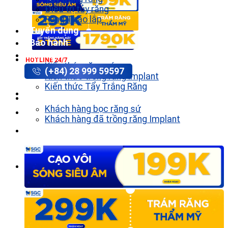
Điều trị tủy răng
Răng Tháo lắp
Tuyển dụng
Bảo hành
Tin tức
HOTLINE 24/7
Kiến thức răng sứ
(+84) 28 999 59597
Kiến thức trồng răng implant
Kiến thức Tẩy Trắng Răng
Khách hàng
Khách hàng bọc răng sứ
Khách hàng đã trồng răng Implant
Liên hệ