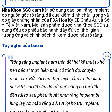
Nha Khoa SGC
cam kết sử dụng các loại răng Implant
có nguồn gốc rõ ràng, đã qua kiểm định chất lượng và
có giấy chứng nhận của FDA Hoa Kỳ, CE Châu Âu và Sở
Y Tế Việt Nam. Mọi sản phẩm được Nha Khoa SGC sử
dụng đều có phiếu bảo hành đầy đủ với thời gian
tương ứng và chính sách đi kèm được nêu rõ ràng.
Tay nghề của bác sĩ
Trồng răng Implant hàm trên đòi hỏi kỹ thuật khó
nên bác sĩ thực hiện phải có trình độ, chuyên
môn cao. Bởi chỉ cần thực hiện cắm trụ Implant
sai vị trí, sai độ sâu dù rất nhỏ cũng có thể dẫn
đến rủi ro sau phẫu thuật như: răng Implant bị
lung lay, rơi mão răng sứ, tụt lợi hở trụ Implant,
răng sứ không khít với trụ răng.