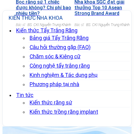
Bọc răng sứ 1 chiếc
Nha khoa SGC đạt giải
được không? Chi phí bao
thưởng Top 10 Asean
nhiêu tiền?
Strong Brand Award
KIẾN THỨC NHA KHOA
2022
Bác sĩ:
BS. CKI Nguyễn Trung Khánh
Bác sĩ:
BS. CKI Nguyễn Trung Khánh
Kiến thức Tẩy Trắng Răng
Bảng giá Tẩy Trắng Răng
Câu hỏi thường gặp (FAQ)
Chăm sóc & Kiêng cữ
Công nghệ tẩy trắng răng
Kinh nghiệm & Tác dụng phụ
Phương pháp tại nhà
Tin tức
Kiến thức răng sứ
Kiến thức trồng răng implant