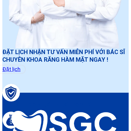
ĐẶT LỊCH NHẬN TƯ VẤN MIỄN PHÍ VỚI BÁC SĨ
CHUYÊN KHOA RĂNG HÀM MẶT NGAY !
Đặt lịch
An toàn – Vô khuẩn chuẩn Bộ Y tế