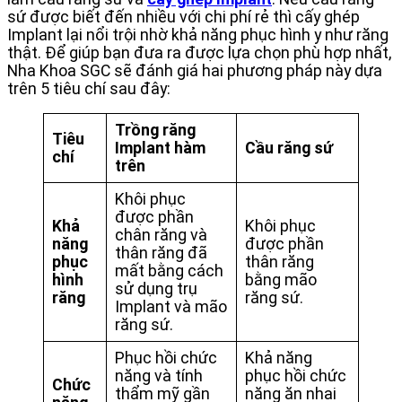
sứ được biết đến nhiều với chi phí rẻ thì cấy ghép
Implant lại nổi trội nhờ khả năng phục hình y như răng
thật. Để giúp bạn đưa ra được lựa chọn phù hợp nhất,
Nha Khoa SGC sẽ đánh giá hai phương pháp này dựa
trên 5 tiêu chí sau đây:
Trồng răng
Tiêu
Implant hàm
Cầu răng sứ
chí
trên
Khôi phục
được phần
Khả
Khôi phục
chân răng và
năng
được phần
thân răng đã
phục
thân răng
mất bằng cách
hình
bằng mão
sử dụng trụ
răng
răng sứ.
Implant và mão
răng sứ.
Phục hồi chức
Khả năng
năng và tính
phục hồi chức
Chức
thẩm mỹ gần
năng ăn nhai