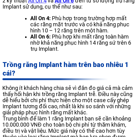
2 kỹ thuật
All On 4
và
All On 6
đến từ số lượng trụ răng
Implant sử dụng, cụ thể như sau:
All On 4:
Phù hợp trong trường hợp mất
các răng mặt trước và có khả năng phục
hình 10 – 12 răng trên một hàm.
All On 6:
Phù hợp khi mất răng toàn hàm
nhờ khả năng phục hình 14 răng sứ trên 6
trụ Implant.
Trồng răng Implant hàm trên bao nhiêu 1
cái?
Không ít khách hàng chia sẻ vì đắn đo giá cả mà cảm
thấy hối hận khi trồng răng Implant trễ. Điều này cũng
dễ hiểu bởi chi phí thực hiện cho một case cấy ghép
Implant tương đối cao, nhất là khi so sánh với những
giải pháp phục hình răng mất khác.
Trung bình để làm 1 răng Implant bạn sẽ cần khoảng
10.000.000 VNĐ cho toàn bộ chi phí từ thăm khám,
điều trị và vật liệu. Mức giá này có thể cao hơn tùy