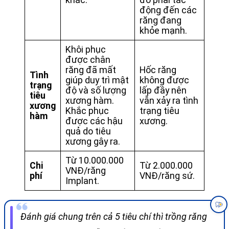
khác.
đó phải tác
động đến các
răng đang
khỏe mạnh.
Khôi phục
được chân
răng đã mất
Hốc răng
Tình
giúp duy trì mật
không được
trạng
độ và số lượng
lấp đầy nên
tiêu
xương hàm.
vẫn xảy ra tình
xương
Khắc phục
trạng tiêu
hàm
được các hậu
xương.
quả do tiêu
xương gây ra.
Từ 10.000.000
Chi
Từ 2.000.000
VNĐ/răng
phí
VNĐ/răng sứ.
Implant.
Đánh giá chung trên cả 5 tiêu chí thì trồng răng