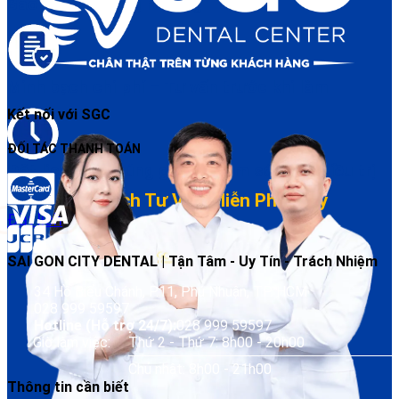
Bảo hành điều trị rõ ràng
Minh bạch chi phí – Tư vấn trước khi làm
Kết nối với SGC
ĐỐI TÁC THANH TOÁN
Đặt lịch dễ – Đúng giờ – Chăm sóc sau điều trị
Đặt Lịch Tư Vấn Miễn Phí Ngay
Đặt lịch
SAI GON CITY DENTAL | Tận Tâm - Uy Tín - Trách Nhiệm
34 Hồ Biểu Chánh, P.11, Phú Nhuận, TP. HCM
028 999 59597
Hotline (Hỗ trợ 24/7):
028 999 59597
Giờ làm việc:
Thứ 2 - Thứ 7: 8h00 - 20h00
Chủ nhật: 8h00 - 21h00
Thông tin cần biết