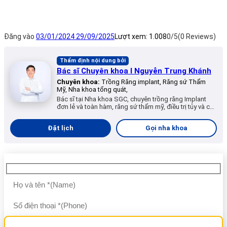
Đăng vào
03/01/2024
29/09/2025
Lượt xem:
1.008
0/5
(0 Reviews)
Thẩm định nội dung bởi
Bác sĩ Chuyên khoa I Nguyễn Trung Khánh
Chuyên khoa:
Trồng Răng implant, Răng sứ Thẩm
Mỹ, Nha khoa tổng quát,
Bác sĩ tại Nha khoa SGC, chuyên trồng răng Implant
đơn lẻ và toàn hàm, răng sứ thẩm mỹ, điều trị tủy và các
dịch vụ nha khoa tổng quát.
Đặt lịch
Gọi nha khoa