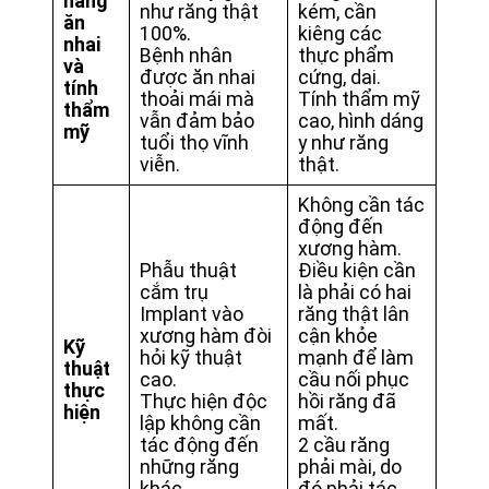
năng
như răng thật
kém, cần
ăn
100%.
kiêng các
nhai
Bệnh nhân
thực phẩm
và
được ăn nhai
cứng, dai.
tính
thoải mái mà
Tính thẩm mỹ
thẩm
vẫn đảm bảo
cao, hình dáng
mỹ
tuổi thọ vĩnh
y như răng
viễn.
thật.
Không cần tác
động đến
xương hàm.
Phẫu thuật
Điều kiện cần
cắm trụ
là phải có hai
Implant vào
răng thật lân
xương hàm đòi
cận khỏe
Kỹ
hỏi kỹ thuật
mạnh để làm
thuật
cao.
cầu nối phục
thực
Thực hiện độc
hồi răng đã
hiện
lập không cần
mất.
tác động đến
2 cầu răng
những răng
phải mài, do