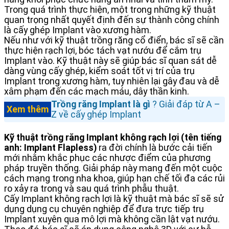
Trong quá trình thực hiện, một trong những kỹ thuật
quan trọng nhất quyết định đến sự thành công chính
là cấy ghép Implant vào xương hàm.
Nếu như với kỹ thuật trồng răng cổ điển, bác sĩ sẽ cần
thực hiện rạch lợi, bóc tách vạt nướu để cắm trụ
Implant vào. Kỹ thuật này sẽ giúp bác sĩ quan sát dễ
dàng vùng cấy ghép, kiểm soát tốt vị trí của trụ
Implant trong xương hàm, tuy nhiên lại gây đau và dễ
xâm phạm đến các mạch máu, dây thần kinh.
Trồng răng Implant là gì
? Giải đáp từ A –
Xem thêm
Z về cấy ghép Implant
Kỹ thuật trồng răng Implant không rạch lợi (tên tiếng
anh: Implant Flapless)
ra đời chính là bước cải tiến
mới nhằm khắc phục các nhược điểm của phương
pháp truyền thống. Giải pháp này mang đến một cuộc
cách mạng trong nha khoa, giúp hạn chế tối đa các rủi
ro xảy ra trong và sau quá trình phẫu thuật.
Cấy Implant không rạch lợi là kỹ thuật mà bác sĩ sẽ sử
dụng dụng cụ chuyên nghiệp để đưa trực tiếp trụ
Implant xuyên qua mô lợi mà không cần lật vạt nướu.