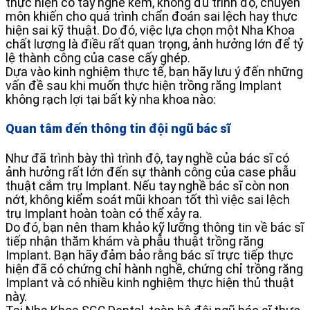
thực hiện có tay nghề kém, không đủ trình độ, chuyên
môn khiến cho quá trình chẩn đoán sai lệch hay thực
hiện sai kỹ thuật. Do đó, việc lựa chọn một Nha Khoa
chất lượng là điều rất quan trọng, ảnh hưởng lớn để tỷ
lệ thành công của case cấy ghép.
Dựa vào kinh nghiệm thực tế, bạn hãy lưu ý đến những
vấn đề sau khi muốn thực hiện trồng răng Implant
không rạch lợi tại bất kỳ nha khoa nào:
Quan tâm đến thông tin đội ngũ bác sĩ
Như đã trình bày thì trình độ, tay nghề của bác sĩ có
ảnh hưởng rất lớn đến sự thành công của case phẫu
thuật cắm trụ Implant. Nếu tay nghề bác sĩ còn non
nớt, không kiểm soát mũi khoan tốt thì việc sai lệch
trụ Implant hoàn toàn có thể xảy ra.
Do đó, bạn nên tham khảo kỹ lưỡng thông tin về bác sĩ
tiếp nhận thăm khám và phẫu thuật trồng răng
Implant. Bạn hãy đảm bảo rằng bác sĩ trực tiếp thực
hiện đã có chứng chỉ hành nghề, chứng chỉ trồng răng
Implant và có nhiều kinh nghiệm thực hiện thủ thuật
này.