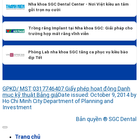
Nha khoa SGC Dental Center - Nơi Việt kiều an tâm
gửi trọn nụ cười
Trồng răng Implant tại Nha khoa SGC: Giải pháp cho
trường hợp mất răng vĩnh viễn
Phòng Lab nha khoa SGC tăng ca phục vụ kiều bào
dịp Tết
GPKD/ MST
:
0317746407
Giấy phép hoạt động
Danh
mục kỹ thuật
Bảng giá
Date issued: October 9, 2014 by
Ho Chi Minh City Department of Planning and
Investment
Bản quyền ® SGC Dental
Trang chủ