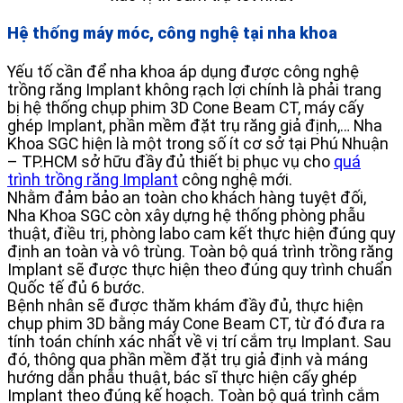
Hệ thống máy móc, công nghệ tại nha khoa
Yếu tố cần để nha khoa áp dụng được công nghệ
trồng răng Implant không rạch lợi chính là phải trang
bị hệ thống chụp phim 3D Cone Beam CT, máy cấy
ghép Implant, phần mềm đặt trụ răng giả định,… Nha
Khoa SGC hiện là một trong số ít cơ sở tại Phú Nhuận
– TP.HCM sở hữu đầy đủ thiết bị phục vụ cho
quá
trình trồng răng Implant
công nghệ mới.
Nhằm đảm bảo an toàn cho khách hàng tuyệt đối,
Nha Khoa SGC còn xây dựng hệ thống phòng phẫu
thuật, điều trị, phòng labo cam kết thực hiện đúng quy
định an toàn và vô trùng. Toàn bộ quá trình trồng răng
Implant sẽ được thực hiện theo đúng quy trình chuẩn
Quốc tế đủ 6 bước.
Bệnh nhân sẽ được thăm khám đầy đủ, thực hiện
chụp phim 3D bằng máy Cone Beam CT, từ đó đưa ra
tính toán chính xác nhất về vị trí cắm trụ Implant. Sau
đó, thông qua phần mềm đặt trụ giả định và máng
hướng dẫn phẫu thuật, bác sĩ thực hiện cấy ghép
Implant theo đúng kế hoạch. Toàn bộ quá trình cắm