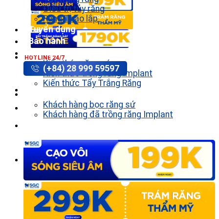
Điều trị tủy răng
Răng Tháo lắp
Tuyển dụng
Bảo hành
Tin tức
HOTLINE 24/7
Kiến thức răng sứ
(+84) 28 999 59597
Kiến thức trồng răng implant
Kiến thức Tẩy Trắng Răng
Khách hàng
Khách hàng bọc răng sứ
Khách hàng đã trồng răng Implant
Liên hệ