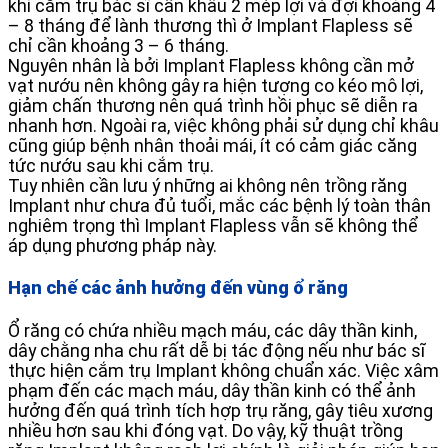
khi cắm trụ bác sĩ cần khâu 2 mép lợi và đợi khoảng 4
– 8 tháng để lành thương thì ở Implant Flapless sẽ
chỉ cần khoảng 3 – 6 tháng.
Nguyên nhân là bởi Implant Flapless không cần mở
vạt nướu nên không gây ra hiện tượng co kéo mô lợi,
giảm chấn thương nên quá trình hồi phục sẽ diễn ra
nhanh hơn. Ngoài ra, việc không phải sử dụng chỉ khâu
cũng giúp bệnh nhân thoải mái, ít có cảm giác căng
tức nướu sau khi cắm trụ.
Tuy nhiên cần lưu ý những ai không nên trồng răng
Implant như chưa đủ tuổi, mắc các bệnh lý toàn thân
nghiêm trọng thì Implant Flapless vẫn sẽ không thể
áp dụng phương pháp này.
Hạn chế các ảnh hưởng đến vùng ổ răng
Ổ răng có chứa nhiều mạch máu, các dây thần kinh,
dây chằng nha chu rất dễ bị tác động nếu như bác sĩ
thực hiện cắm trụ Implant không chuẩn xác. Việc xâm
phạm đến các mạch máu, dây thần kinh có thể ảnh
hưởng đến quá trình tích hợp trụ răng, gây tiêu xương
nhiều hơn sau khi đóng vạt. Do vậy, kỹ thuật trồng