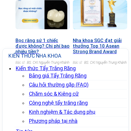
Bọc răng sứ 1 chiếc
Nha khoa SGC đạt giải
được không? Chi phí bao
thưởng Top 10 Asean
nhiêu tiền?
Strong Brand Award
KIẾN THỨC NHA KHOA
2022
Bác sĩ:
BS. CKI Nguyễn Trung Khánh
Bác sĩ:
BS. CKI Nguyễn Trung Khánh
Kiến thức Tẩy Trắng Răng
Bảng giá Tẩy Trắng Răng
Câu hỏi thường gặp (FAQ)
Chăm sóc & Kiêng cữ
Công nghệ tẩy trắng răng
Kinh nghiệm & Tác dụng phụ
Phương pháp tại nhà