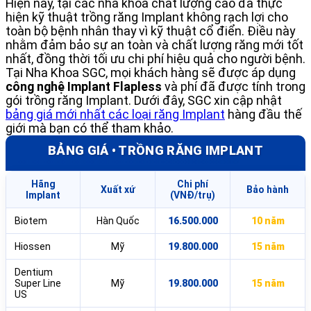
Hiện nay, tại các nha khoa chất lượng cao đã thực
hiện kỹ thuật trồng răng Implant không rạch lợi cho
toàn bộ bệnh nhân thay vì kỹ thuật cổ điển. Điều này
nhằm đảm bảo sự an toàn và chất lượng răng mới tốt
nhất, đồng thời tối ưu chi phí hiệu quả cho người bệnh.
Tại Nha Khoa SGC, mọi khách hàng sẽ được áp dụng
công nghệ Implant Flapless
và phí đã được tính trong
gói trồng răng Implant. Dưới đây, SGC xin cập nhật
bảng giá mới nhất các loại răng Implant
hàng đầu thế
giới mà bạn có thể tham khảo.
BẢNG GIÁ • TRỒNG RĂNG IMPLANT
Hãng
Chi phí
Xuất xứ
Bảo hành
Implant
(VNĐ/trụ)
Biotem
Hàn Quốc
16.500.000
10 năm
Hiossen
Mỹ
19.800.000
15 năm
Dentium
Super Line
Mỹ
19.800.000
15 năm
US