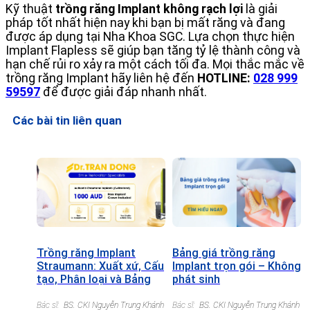
Kỹ thuật
trồng răng Implant không rạch lợi
là giải
pháp tốt nhất hiện nay khi bạn bị mất răng và đang
được áp dụng tại Nha Khoa SGC. Lựa chọn thực hiện
Implant Flapless sẽ giúp bạn tăng tỷ lệ thành công và
hạn chế rủi ro xảy ra một cách tối đa. Mọi thắc mắc về
trồng răng Implant hãy liên hệ đến
HOTLINE:
028 999
59597
để được giải đáp nhanh nhất.
Các bài tin liên quan
Trồng răng Implant
Bảng giá trồng răng
Straumann: Xuất xứ, Cấu
Implant trọn gói – Không
tạo, Phân loại và Bảng
phát sinh
giá chi tiết
Bác sĩ:
BS. CKI Nguyễn Trung Khánh
Bác sĩ:
BS. CKI Nguyễn Trung Khánh