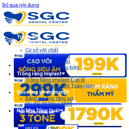
Bỏ qua nội dung
Trang chủ
Giới thiệu
Cơ sở vật chất
Cam kết chất lượng
Chính sách bảo mật
Điều khoản và điều kiện
Trồng răng Implant
Trồng Răng implant Đơn lẻ
Trồng Răng Implant Toàn Hàm
Bọc răng sứ thẩm mỹ
Bảng giá bọc răng sứ
Ưu đãi 20 Răng 900$
Nội Nha Tổng Quát
Cạo Vôi Răng
Trám Răng
Tẩy trắng răng