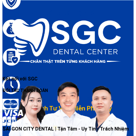
An toàn – Vô khuẩn chuẩn Bộ Y tế
Bảo hành điều trị rõ ràng
Minh bạch chi phí – Tư vấn trước khi làm
Kết nối với SGC
ĐỐI TÁC THANH TOÁN
Đặt lịch dễ – Đúng giờ – Chăm sóc sau điều trị
Đặt Lịch Tư Vấn Miễn Phí Ngay
Đặt lịch
SAI GON CITY DENTAL | Tận Tâm - Uy Tín - Trách Nhiệm