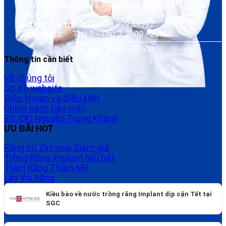
34 Hồ Biểu Chánh, P.11, Phú Nhuận, TP. HCM
028 999 59597
Hotline (Hỗ trợ 24/7):
028 999 59597
Giờ làm việc:
Thứ 2 - Thứ 7: 8h00 - 20h00
Chủ nhật: 8h00 - 21h00
Thông tin cần biết
Về chúng tôi
Sơ đồ website
Điều khoản và điều kiện
Chính sách bảo mật
BS. CKI Nguyễn Trung Khánh
ƯU ĐÃI HOT
Răng sứ Zirconia
Trồng Răng Implant
Trám Răng Thẩm Mỹ
Lấy Vôi Răng
Kiều bào về nước trồng răng Implant dịp cận Tết tại
SGC