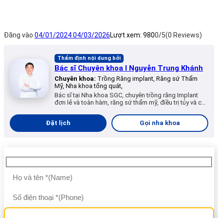
Đăng vào
04/01/2024
04/03/2026
Lượt xem:
980
0/5
(0 Reviews)
Thẩm định nội dung bởi
Bác sĩ Chuyên khoa I Nguyễn Trung Khánh
Chuyên khoa:
Trồng Răng implant, Răng sứ Thẩm
Mỹ, Nha khoa tổng quát,
Bác sĩ tại Nha khoa SGC, chuyên trồng răng Implant
đơn lẻ và toàn hàm, răng sứ thẩm mỹ, điều trị tủy và các
dịch vụ nha khoa tổng quát.
Đặt lịch
Gọi nha khoa